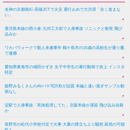
名神の京都南IC-高槻JCTで火災 通行止めで大渋滞「全く進まな
い」
鹿児島本線の西小倉-九州工大前で人身事故 ソニックと衝突 飛び
込みか
ワカバウォークで殺人未遂事件 鶴ケ島市の15歳の高校生が通り魔
で逮捕
愛知県東海市の城田かずき 女子中学生の暴行動画で炎上 インスタ
特定
姫野みるくさんのAVパケ写詐欺が話題 本編と違い過ぎサンプル動
画なし
淀駅で人身事故「死体処理してた」京阪本線が遅延 飛び込み自殺
か
長野市の松代小学校付近で火事 大量の煙立ち上り騒然 延焼の可能
性も