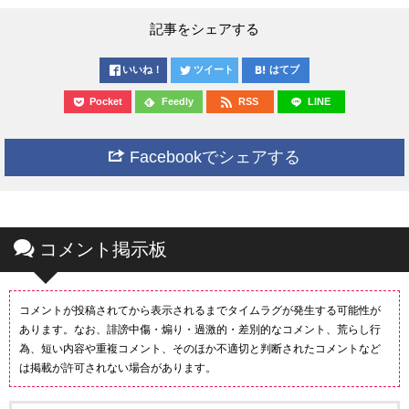
記事をシェアする
いいね！
ツイート
はてブ
Pocket
Feedly
RSS
LINE
Facebookでシェアする
コメント掲示板
コメントが投稿されてから表示されるまでタイムラグが発生する可能性が
あります。なお、誹謗中傷・煽り・過激的・差別的なコメント、荒らし行
為、短い内容や重複コメント、そのほか不適切と判断されたコメントなど
は掲載が許可されない場合があります。