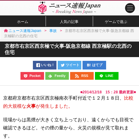
ホーム
人気の記事
ゲームで遊ぶ
ニュース速報Japan
事故
京都市右京区西京極で火事-阪急京都線 西
京極駅の北西の住宅
京都市右京区西京極で火事-阪急京都線 西京極駅の北西の
住宅
いいね！
ツイート
はてブ
Pocket
Feedly
RSS
LINE
■
2014/12/18 15：28
最終更新■
京都府京都市右京区西京極南衣手町付近で１２月１８日、
比較
的大規模な
火事
が発生しました。
現場からは黒煙が大きく立ち上っており、遠くからでも目視で
確認できるほど。その煙の量から、火災の規模が見て取れま
す。