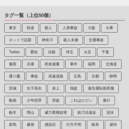
タグ一覧（上位50個）
東京
鉄道
殺人
人身事故
大阪
火事
ネットで話題
神奈川
殺人未遂
交通事故
Twitter
愛知
自殺
埼玉
火災
千葉
傷害
兵庫
死体遺棄
事件
福岡
北海道
通り魔
事故
高速道路
広島
京都
静岡
茨城
女子高生
炎上
強盗
過失運転致死傷
動画
少年犯罪
窃盗
これはひどい
暴行
栃木
岡山
威力業務妨害
銃刀法違反
冠水
群馬
爆発
感染症
行方不明
岐阜
虐待