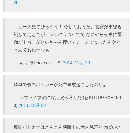
20
ニュース見てびっくり！ 今朝とおった、警察が車線規
制してたとこがテレビにうつってて なにやら夜中に覆
面パトカーがじいちゃん轢いてチーンでまったんやと
とんでもねーなぁ
— もり (@majesta___9)
2014, 12月 20
岐阜で覆面パトカーが死亡事故起こしたのかよ
— ラブライブ沼に片足突っ込んだ (@KUTUGSXR100
0)
2014, 12月 20
覆面パトカーはどんどん横断中の老人見落とせばいい