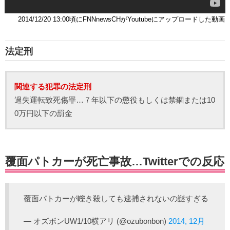
2014/12/20 13:00頃にFNNnewsCHがYoutubeにアップロードした動画
法定刑
関連する犯罪の法定刑
過失運転致死傷罪…７年以下の懲役もしくは禁錮または10
0万円以下の罰金
覆面パトカーが死亡事故…Twitterでの反応
覆面パトカーが轢き殺しても逮捕されないの謎すぎる
— オズボンUW1/10横アリ (@ozubonbon)
2014, 12月