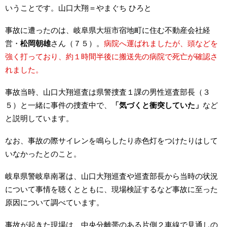
いうことです。山口大翔＝やまぐち ひろと
事故に遭ったのは、岐阜県大垣市宿地町に住む不動産会社経
営・
松岡朝雄
さん（７５）。
病院へ運ばれましたが、頭などを
強く打っており、約１時間半後に搬送先の病院で死亡が確認さ
れました。
事故当時、山口大翔巡査は県警捜査１課の男性巡査部長（３
５）と一緒に事件の捜査中で、
「気づくと衝突していた」
など
と説明しています。
なお、事故の際サイレンを鳴らしたり赤色灯をつけたりはして
いなかったとのこと。
岐阜県警岐阜南署は、山口大翔巡査や巡査部長から当時の状況
について事情を聴くとともに、現場検証するなど事故に至った
原因について調べています。
事故が起きた現場は、中央分離帯のある片側２車線で見通しの