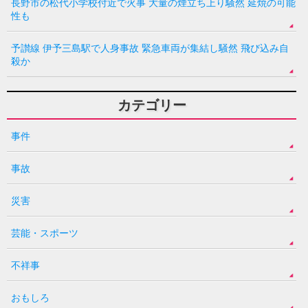
長野市の松代小学校付近で火事 大量の煙立ち上り騒然 延焼の可能
性も
予讃線 伊予三島駅で人身事故 緊急車両が集結し騒然 飛び込み自
殺か
カテゴリー
事件
事故
災害
芸能・スポーツ
不祥事
おもしろ