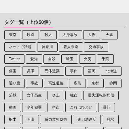
タグ一覧（上位50個）
東京
鉄道
殺人
人身事故
大阪
火事
ネットで話題
神奈川
殺人未遂
交通事故
Twitter
愛知
自殺
埼玉
火災
千葉
傷害
兵庫
死体遺棄
事件
福岡
北海道
通り魔
事故
高速道路
広島
京都
静岡
茨城
女子高生
炎上
強盗
過失運転致死傷
動画
少年犯罪
窃盗
これはひどい
暴行
栃木
岡山
威力業務妨害
銃刀法違反
冠水