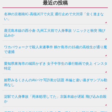
最近の投稿
名神の京都南IC-高槻JCTで火災 通行止めで大渋滞「全く進まな
い」
鹿児島本線の西小倉-九州工大前で人身事故 ソニックと衝突 飛び
込みか
ワカバウォークで殺人未遂事件 鶴ケ島市の15歳の高校生が通り魔
で逮捕
愛知県東海市の城田かずき 女子中学生の暴行動画で炎上 インスタ
特定
姫野みるくさんのAVパケ写詐欺が話題 本編と違い過ぎサンプル動
画なし
淀駅で人身事故「死体処理してた」京阪本線が遅延 飛び込み自殺
か