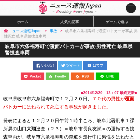
ホーム
人気の記事
ゲームで遊ぶ
ニュース速報Japan
事故
岐阜市六条福寿町で覆面パトカーが事故-男
性死亡 岐阜県警捜査車両
岐阜市六条福寿町で覆面パトカーが事故-男性死亡 岐阜県
警捜査車両
いいね！
ツイート
はてブ
Pocket
Feedly
RSS
LINE
■
2014/12/20 13：07
最終更新■
岐阜県岐阜市六条福寿町で１２月２０日、
７０代の男性が
覆面
パトカー
にはねられて死亡する事故が起きました。
発表によると１２月２０日午前１時半ころ、岐阜北署刑事１課
所属の
山口大翔
巡査（２３）＝岐阜市長良友瀬＝の運転する捜
査車両が、岐阜市六条福寿町の県道を走行中に男性をはねたと