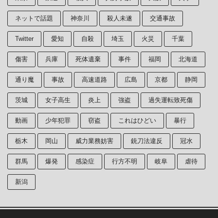
ネットで話題
神奈川
殺人未遂
交通事故
Twitter
愛知
自殺
埼玉
火災
千葉
傷害
兵庫
死体遺棄
事件
福岡
北海道
通り魔
事故
高速道路
広島
京都
静岡
茨城
女子高生
炎上
強盗
過失運転致死傷
動画
少年犯罪
窃盗
これはひどい
暴行
栃木
岡山
威力業務妨害
銃刀法違反
冠水
群馬
爆発
感染症
行方不明
岐阜
虐待
新潟