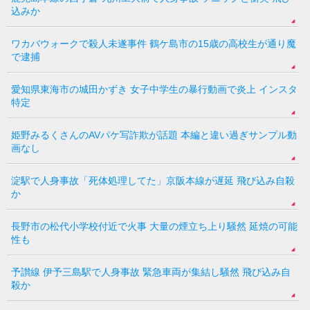
込みか
ワカバウォークで殺人未遂事件 鶴ケ島市の15歳の高校生が通り魔
で逮捕
愛知県東海市の城田かずき 女子中学生の暴行動画で炎上 インスタ
特定
姫野みるくさんのAVパケ写詐欺が話題 本編と違い過ぎサンプル動
画なし
淀駅で人身事故「死体処理してた」京阪本線が遅延 飛び込み自殺
か
長野市の松代小学校付近で火事 大量の煙立ち上り騒然 延焼の可能
性も
予讃線 伊予三島駅で人身事故 緊急車両が集結し騒然 飛び込み自
殺か