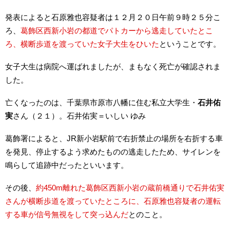
発表によると石原雅也容疑者は１２月２０日午前９時２５分こ
ろ、
葛飾区西新小岩の都道でパトカーから逃走していたとこ
ろ、横断歩道を渡っていた女子大生をひいた
ということです。
女子大生は病院へ運ばれましたが、まもなく死亡が確認されま
した。
亡くなったのは、千葉県市原市八幡に住む私立大学生・
石井佑
実
さん（２１）。石井佑実＝いしい ゆみ
葛飾署によると、JR新小岩駅前で右折禁止の場所を右折する車
を発見、停止するよう求めたものの逃走したため、サイレンを
鳴らして追跡中だったといいます。
その後、
約450m離れた葛飾区西新小岩の蔵前橋通りで石井佑実
さんが横断歩道を渡っていたところに、石原雅也容疑者の運転
する車が信号無視をして突っ込んだ
とのこと。