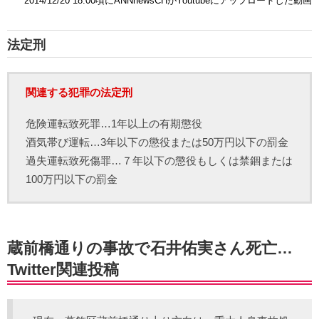
2014/12/20 18:00頃にANNnewsCHがYoutubeにアップロードした動画
法定刑
関連する犯罪の法定刑
危険運転致死罪…1年以上の有期懲役
酒気帯び運転…3年以下の懲役または50万円以下の罰金
過失運転致死傷罪…７年以下の懲役もしくは禁錮または
100万円以下の罰金
蔵前橋通りの事故で石井佑実さん死亡…
Twitter関連投稿