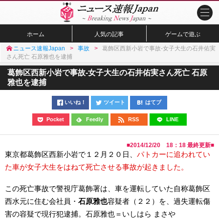
ホーム
人気の記事
ゲームで遊ぶ
ニュース速報Japan
事故
葛飾区西新小岩で事故-女子大生の石井佑実
さん死亡 石原雅也を逮捕
葛飾区西新小岩で事故-女子大生の石井佑実さん死亡 石原
雅也を逮捕
いいね！
ツイート
はてブ
Pocket
Feedly
RSS
LINE
■
2014/12/20 18：18
最終更新■
東京都葛飾区西新小岩で１２月２０日、
パトカーに追われてい
た車が女子大生をはねて死亡させる事故が起きました。
この死亡事故で警視庁葛飾署は、車を運転していた自称葛飾区
西水元に住む会社員・
石原雅也
容疑者（２２）を、過失運転傷
害の容疑で現行犯逮捕。石原雅也＝いしはら まさや