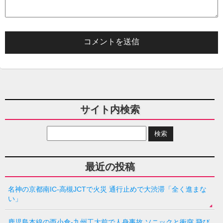
サイト内検索
最近の投稿
名神の京都南IC-高槻JCTで火災 通行止めで大渋滞「全く進まな
い」
鹿児島本線の西小倉-九州工大前で人身事故 ソニックと衝突 飛び