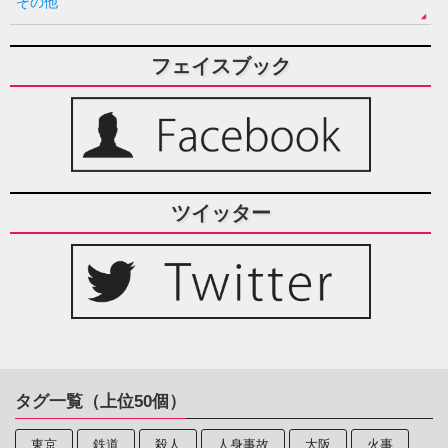
その他
フェイスブック
ツイッター
タグ一覧（上位50個）
東京
鉄道
殺人
人身事故
大阪
火事