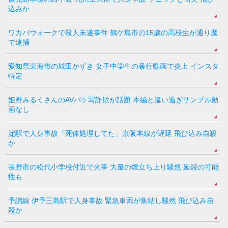
込みか
ワカバウォークで殺人未遂事件 鶴ケ島市の15歳の高校生が通り魔
で逮捕
愛知県東海市の城田かずき 女子中学生の暴行動画で炎上 インスタ
特定
姫野みるくさんのAVパケ写詐欺が話題 本編と違い過ぎサンプル動
画なし
淀駅で人身事故「死体処理してた」京阪本線が遅延 飛び込み自殺
か
長野市の松代小学校付近で火事 大量の煙立ち上り騒然 延焼の可能
性も
予讃線 伊予三島駅で人身事故 緊急車両が集結し騒然 飛び込み自
殺か