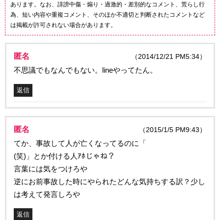
あります。なお、誹謗中傷・煽り・過激的・差別的なコメント、荒らし行
為、短い内容や重複コメント、そのほか不適切と判断されたコメントなど
は掲載が許可されない場合があります。
匿名
（2014/12/21 PM5:34）
不思議でもなんでもない。lineやってたん。
返信
匿名
（2015/1/5 PM9:43）
てか、事故して人が亡くなってるのに「
(笑)」とか付ける人ｱﾎじゃね？
言葉には気をつけろや
逆にお前事故した時にやられたどんな気持ちする訳？少し
は考えて発言しろや
返信