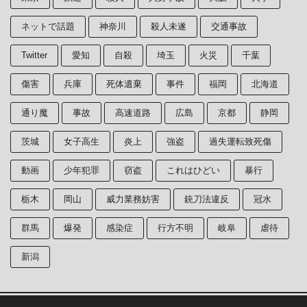
ネットで話題
神奈川
殺人未遂
交通事故
Twitter
愛知
自殺
埼玉
火災
千葉
傷害
兵庫
死体遺棄
事件
福岡
北海道
通り魔
事故
高速道路
広島
京都
静岡
茨城
女子高生
炎上
強盗
過失運転致死傷
動画
少年犯罪
窃盗
これはひどい
暴行
栃木
岡山
威力業務妨害
銃刀法違反
冠水
群馬
爆発
感染症
行方不明
岐阜
虐待
新潟