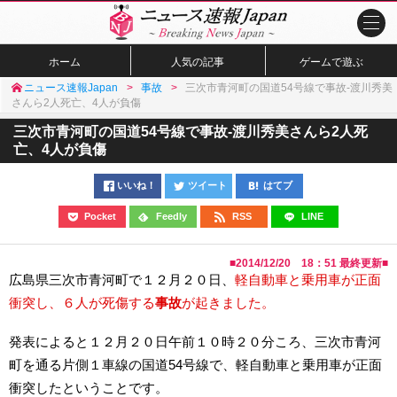
ホーム
人気の記事
ゲームで遊ぶ
ニュース速報Japan
事故
三次市青河町の国道54号線で事故-渡川秀美
さんら2人死亡、4人が負傷
三次市青河町の国道54号線で事故-渡川秀美さんら2人死
亡、4人が負傷
いいね！
ツイート
はてブ
Pocket
Feedly
RSS
LINE
■
2014/12/20 18：51
最終更新■
広島県三次市青河町で１２月２０日、
軽自動車と乗用車が正面
衝突し、６人が死傷する
事故
が起きました。
発表によると１２月２０日午前１０時２０分ころ、三次市青河
町を通る片側１車線の国道54号線で、軽自動車と乗用車が正面
衝突したということです。