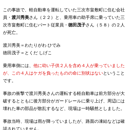
この事故で、軽自動車を運転していた三次市畠敷町に住む会社
員・
渡川秀美
さん（２２）と、乗用車の助手席に乗っていた三
次市畠敷町に住むパート従業員・
徳田茂子
さん（５８）の２人
が死亡。
渡川秀美＝わたりがわ ひでみ
徳田茂子＝とくだ しげこ
乗用車側には、
他に幼い子供２人を含め４人が乗っていました
が、この４人はケガを負ったものの命に別状はない
ということ
です。
事故の衝撃で渡川秀美さんの運転する軽自動車は前方部分が大
破するとともに後方部分がガードレールに乗り上げ、周辺には
壊れた車の部品が散乱するなど、現場は一時騒然としました。
事故当時、現場は雨が降っていましたが、路面の凍結などは確
認されていません。