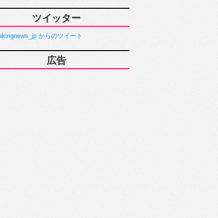
ツイッター
akingnews_jp からのツイート
広告