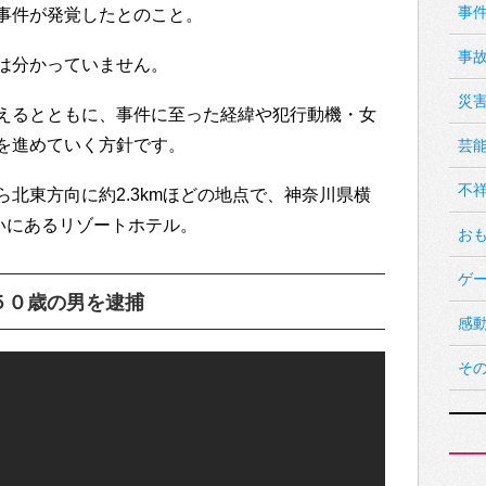
事
事件が発覚したとのこと。
事
は分かっていません。
災
えるとともに、事件に至った経緯や犯行動機・女
を進めていく方針です。
芸
不
北東方向に約2.3kmほどの地点で、神奈川県横
沿いにあるリゾートホテル。
お
ゲ
５０歳の男を逮捕
感
そ