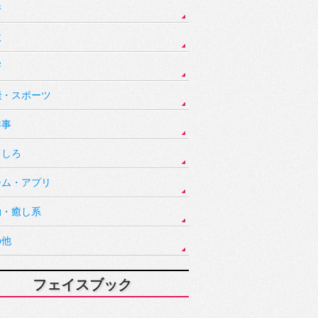
件
故
害
能・スポーツ
祥事
もしろ
ーム・アプリ
動・癒し系
の他
フェイスブック