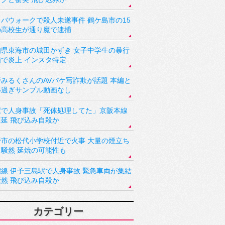
バウォークで殺人未遂事件 鶴ケ島市の15
の高校生が通り魔で逮捕
知県東海市の城田かずき 女子中学生の暴行
画で炎上 インスタ特定
野みるくさんのAVパケ写詐欺が話題 本編と
い過ぎサンプル動画なし
駅で人身事故「死体処理してた」京阪本線
遅延 飛び込み自殺か
野市の松代小学校付近で火事 大量の煙立ち
り騒然 延焼の可能性も
讃線 伊予三島駅で人身事故 緊急車両が集結
騒然 飛び込み自殺か
カテゴリー