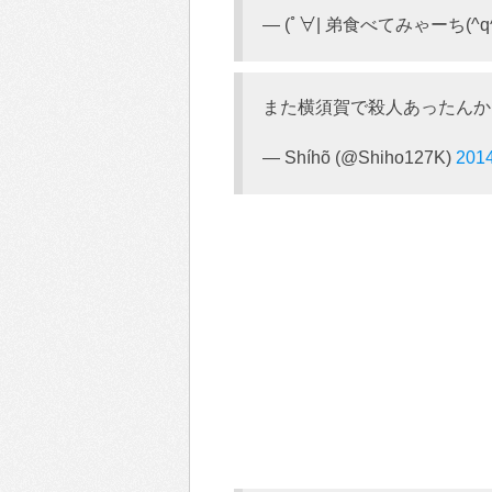
— (ﾟ∀| 弟食べてみゃーち(^q^)
また横須賀で殺人あったんか、こ
— Shíhõ (@Shiho127K)
201