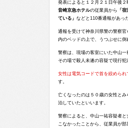
発表によると１２月２１日午後２
音崎京急ホテル
の従業員から
「宿
ている」
などと110番通報があっ
通報を受けて神奈川県警の警察官
内のベッドの上で、うつぶせに倒
警察は、現場の客室にいた中山一
その場で殺人未遂の容疑で現行犯
女性は電気コードで首を絞められ
す。
亡くなったのは５０歳の女性とみ
泊していたといいます。
警察によると、中山一祐容疑者と
こなかったことから、従業員が部