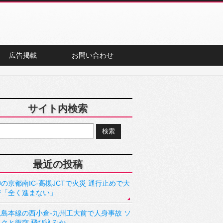
広告掲載
お問い合わせ
サイト内検索
最近の投稿
の京都南IC-高槻JCTで火災 通行止めで大
滞「全く進まない」
児島本線の西小倉-九州工大前で人身事故 ソ
ックと衝突 飛び込みか