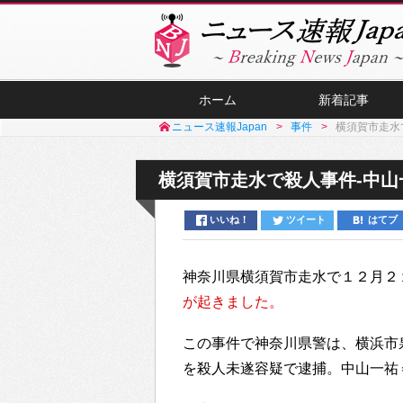
ホーム
新着記事
ニュース速報Japan
事件
横須賀市走水
横須賀市走水で殺人事件-中山
いいね！
ツイート
はてブ
神奈川県横須賀市走水で１２月２
が起きました。
この事件で神奈川県警は、横浜市
を殺人未遂容疑で逮捕。中山一祐