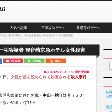
人気の記事
王国攻防ゲーム
農場育成ゲーム
で殺人事件-中山一祐容疑者 観音崎京急ホテル女性殺害
一祐容疑者 観音崎京急ホテル女性殺害
Pocket
Feedly
RSS
■
2014/12/21 21：58
最終更新■
１日、
女性が首を絞められて殺害される
殺人事件
名神
泉区和泉町に住む無職・
中山一祐
容疑者（５０）
渋
＝なかやま かずひろ
鹿
ニ