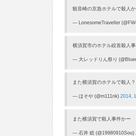
観音崎の京急ホテルで殺人
— LonesomeTraveller (@F
横須賀市のホテル絞首殺人事
— 大レッドりん祭り (@Bluerib
また横須賀のホテルで殺人？
— ほそや (@m111nk)
2014, 
また横須賀で殺人事件かー
— 石井 総 (@19980910Sou)