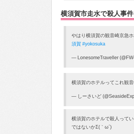
横須賀市走水で殺人事件…T
やはり横須賀の観音崎京急
須賀
#yokosuka
— LonesomeTraveller (@F
横須賀のホテルってこれ観音
— しーさいど (@SeasideEx
横須賀のホテルで殺人ってい
ではないかΣ(｀ω´)