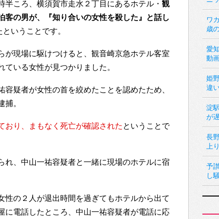
時半ころ、横須賀市走水２丁目にあるホテル・
観
泊客の男が、『知り合いの女性を殺した』と話し
ワカ
歳
たということです。
愛
らが現場に駆けつけると、観音崎京急ホテル客室
動
れている女性が見つかりました。
姫
違
祐容疑者が女性の首を絞めたことを認めたため、
逮捕。
淀
が
ており、まもなく死亡が確認された
ということで
長
上
られ、中山一祐容疑者と一緒に現場のホテルに宿
予
し
女性の２人が退出時間を過ぎてもホテルから出て
屋に電話したところ、中山一祐容疑者が電話に応