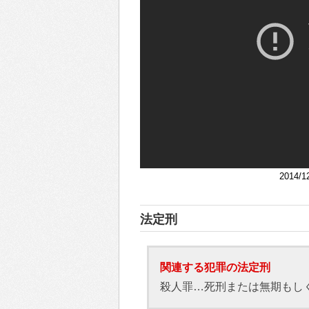
2014/
法定刑
関連する犯罪の法定刑
殺人罪…死刑または無期もし