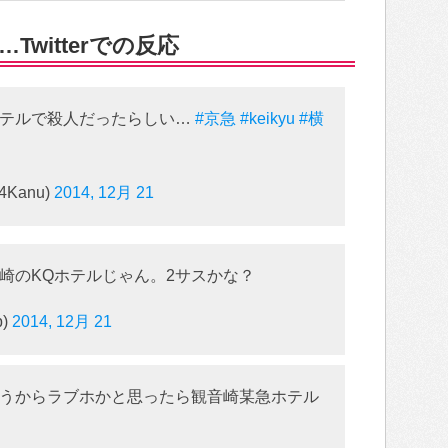
witterでの反応
ホテルで殺人だったらしい…
#京急
#keikyu
#横
W4Kanu)
2014, 12月 21
崎のKQホテルじゃん。2サスかな？
p)
2014, 12月 21
うからラブホかと思ったら観音崎某急ホテル