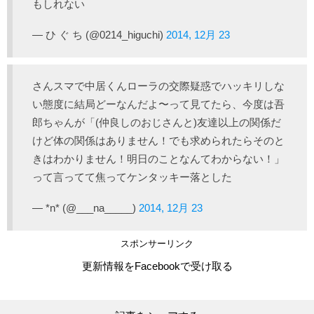
もしれない
— ひ ぐ ち (@0214_higuchi)
2014, 12月 23
さんスマで中居くんローラの交際疑惑でハッキリしな
い態度に結局どーなんだよ〜って見てたら、今度は吾
郎ちゃんが「(仲良しのおじさんと)友達以上の関係だ
けど体の関係はありません！でも求められたらそのと
きはわかりません！明日のことなんてわからない！」
って言ってて焦ってケンタッキー落とした
— *n* (@___na_____)
2014, 12月 23
スポンサーリンク
更新情報をFacebookで受け取る