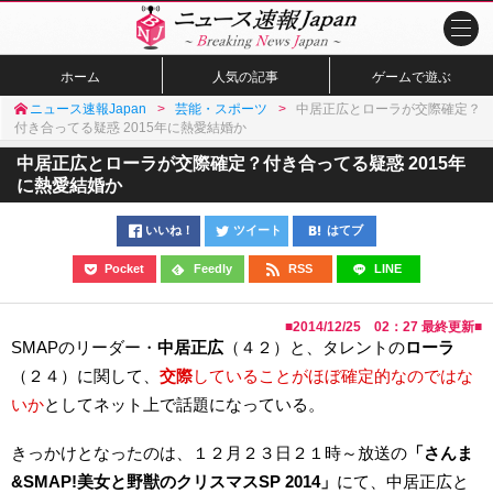
ホーム
人気の記事
ゲームで遊ぶ
ニュース速報Japan
芸能・スポーツ
中居正広とローラが交際確定？
付き合ってる疑惑 2015年に熱愛結婚か
中居正広とローラが交際確定？付き合ってる疑惑 2015年
に熱愛結婚か
いいね！
ツイート
はてブ
Pocket
Feedly
RSS
LINE
■
2014/12/25 02：27
最終更新■
SMAPのリーダー・
中居正広
（４２）と、タレントの
ローラ
（２４）に関して、
交際
していることがほぼ確定的なのではな
いか
としてネット上で話題になっている。
きっかけとなったのは、１２月２３日２１時～放送の
「さんま
&SMAP!美女と野獣のクリスマスSP 2014」
にて、中居正広と