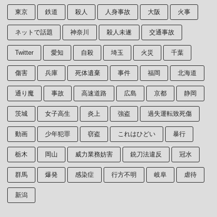
東京
鉄道
殺人
人身事故
大阪
火事
ネットで話題
神奈川
殺人未遂
交通事故
Twitter
愛知
自殺
埼玉
火災
千葉
傷害
兵庫
死体遺棄
事件
福岡
北海道
通り魔
事故
高速道路
広島
京都
静岡
茨城
女子高生
炎上
強盗
過失運転致死傷
動画
少年犯罪
窃盗
これはひどい
暴行
栃木
岡山
威力業務妨害
銃刀法違反
冠水
群馬
爆発
感染症
行方不明
岐阜
虐待
新潟