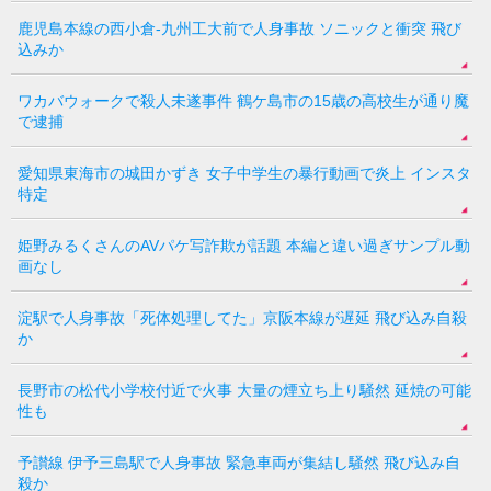
鹿児島本線の西小倉-九州工大前で人身事故 ソニックと衝突 飛び
込みか
ワカバウォークで殺人未遂事件 鶴ケ島市の15歳の高校生が通り魔
で逮捕
愛知県東海市の城田かずき 女子中学生の暴行動画で炎上 インスタ
特定
姫野みるくさんのAVパケ写詐欺が話題 本編と違い過ぎサンプル動
画なし
淀駅で人身事故「死体処理してた」京阪本線が遅延 飛び込み自殺
か
長野市の松代小学校付近で火事 大量の煙立ち上り騒然 延焼の可能
性も
予讃線 伊予三島駅で人身事故 緊急車両が集結し騒然 飛び込み自
殺か