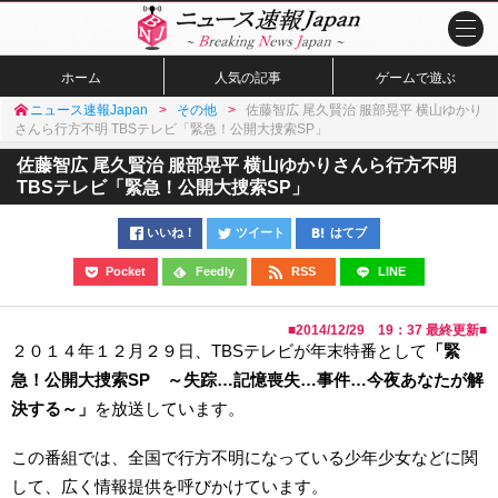
ホーム
人気の記事
ゲームで遊ぶ
ニュース速報Japan
その他
佐藤智広 尾久賢治 服部晃平 横山ゆかり
さんら行方不明 TBSテレビ「緊急！公開大捜索SP」
佐藤智広 尾久賢治 服部晃平 横山ゆかりさんら行方不明
TBSテレビ「緊急！公開大捜索SP」
いいね！
ツイート
はてブ
Pocket
Feedly
RSS
LINE
■
2014/12/29 19：37
最終更新■
２０１４年１２月２９日、TBSテレビが年末特番として
「緊
急！公開大捜索SP ～失踪…記憶喪失…事件…今夜あなたが解
決する～」
を放送しています。
この番組では、全国で行方不明になっている少年少女などに関
して、広く情報提供を呼びかけています。