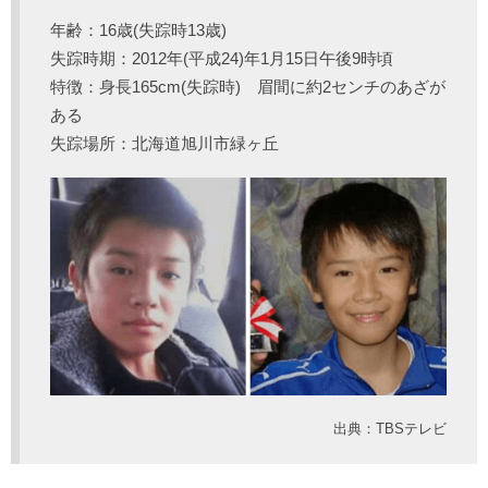
年齢：16歳(失踪時13歳)
失踪時期：2012年(平成24)年1月15日午後9時頃
特徴：身長165cm(失踪時) 眉間に約2センチのあざが
ある
失踪場所：北海道旭川市緑ヶ丘
出典：TBSテレビ