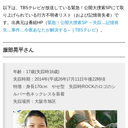
以下は、TBSテレビが放送している緊急！公開大捜索SPにて取
り上げられている行方不明者リスト（および記憶喪失者）で
す。出典元は番組HP（
緊急！公開大捜索SP ～失踪…記憶喪
失…事件…今夜あなたが解決する～ | TBSテレビ
）。
服部晃平さん
年齢：17歳(失踪時16歳)
失踪時期：2014年(平成26年)7月11日午後22時頃
特徴：身長170cm やせ型 失踪時ROCKのロゴのシ
ルバー色ネックレスを装着
失踪場所：大阪市旭区