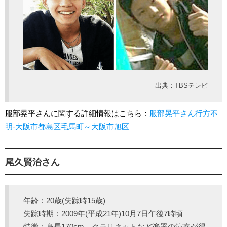
出典：TBSテレビ
服部晃平さんに関する詳細情報はこちら：
服部晃平さん行方不
明-大阪市都島区毛馬町～大阪市旭区
尾久賢治さん
年齢：20歳(失踪時15歳)
失踪時期：2009年(平成21年)10月7日午後7時頃
特徴：身長170cm クラリネットなど楽器の演奏が得