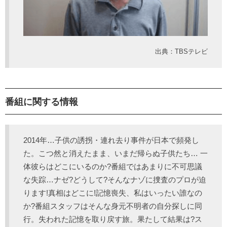
出典：TBSテレビ
番組に関する情報
2014年…子供の誘拐・連れ去り事件が日本で頻発し
た。こつ然と消えたまま、いまだ帰らぬ子供たち… 一
体彼らはどこにいるのか?番組ではあまりに不可思議
な失踪…ナゼ?どうして?そんなナゾに捜査のプロが迫
ります!真相はどこに!記憶喪失、私はいったい誰なの
か?番組スタッフはそんな身元不明者の自分探しに同
行。失われた記憶を取り戻す旅。果たして結果は?ス