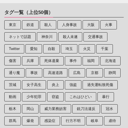
タグ一覧（上位50個）
東京
鉄道
殺人
人身事故
大阪
火事
ネットで話題
神奈川
殺人未遂
交通事故
Twitter
愛知
自殺
埼玉
火災
千葉
傷害
兵庫
死体遺棄
事件
福岡
北海道
通り魔
事故
高速道路
広島
京都
静岡
茨城
女子高生
炎上
強盗
過失運転致死傷
動画
少年犯罪
窃盗
これはひどい
暴行
栃木
岡山
威力業務妨害
銃刀法違反
冠水
群馬
爆発
感染症
行方不明
岐阜
虐待