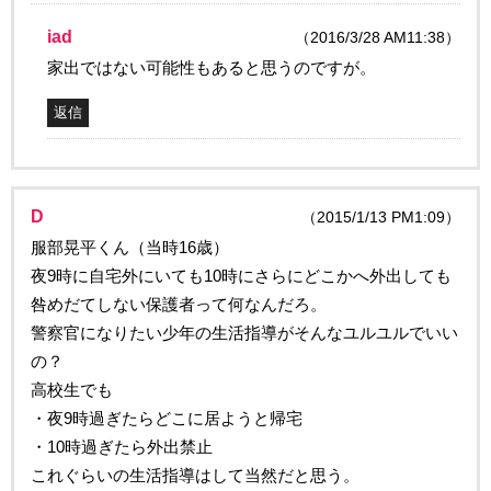
iad
（2016/3/28 AM11:38）
家出ではない可能性もあると思うのですが。
返信
D
（2015/1/13 PM1:09）
服部晃平くん（当時16歳）
夜9時に自宅外にいても10時にさらにどこかへ外出しても
咎めだてしない保護者って何なんだろ。
警察官になりたい少年の生活指導がそんなユルユルでいい
の？
高校生でも
・夜9時過ぎたらどこに居ようと帰宅
・10時過ぎたら外出禁止
これぐらいの生活指導はして当然だと思う。