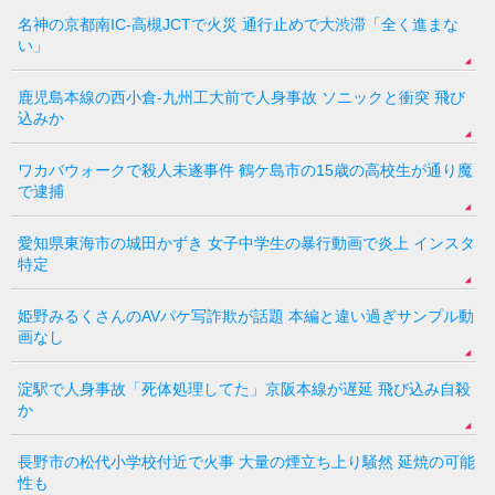
名神の京都南IC-高槻JCTで火災 通行止めで大渋滞「全く進まな
い」
鹿児島本線の西小倉-九州工大前で人身事故 ソニックと衝突 飛び
込みか
ワカバウォークで殺人未遂事件 鶴ケ島市の15歳の高校生が通り魔
で逮捕
愛知県東海市の城田かずき 女子中学生の暴行動画で炎上 インスタ
特定
姫野みるくさんのAVパケ写詐欺が話題 本編と違い過ぎサンプル動
画なし
淀駅で人身事故「死体処理してた」京阪本線が遅延 飛び込み自殺
か
長野市の松代小学校付近で火事 大量の煙立ち上り騒然 延焼の可能
性も