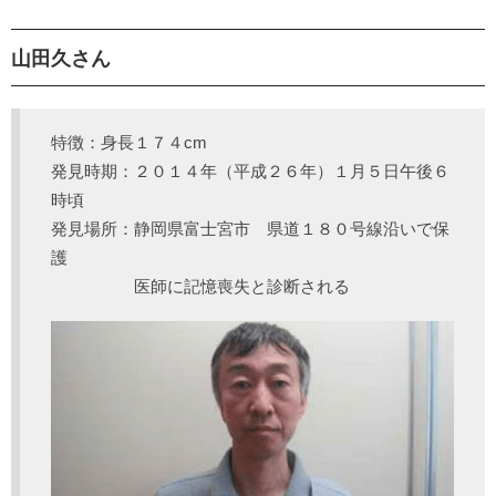
山田久さん
特徴：身長１７４cm
発見時期：２０１４年（平成２６年）１月５日午後６
時頃
発見場所：静岡県富士宮市 県道１８０号線沿いで保
護
医師に記憶喪失と診断される