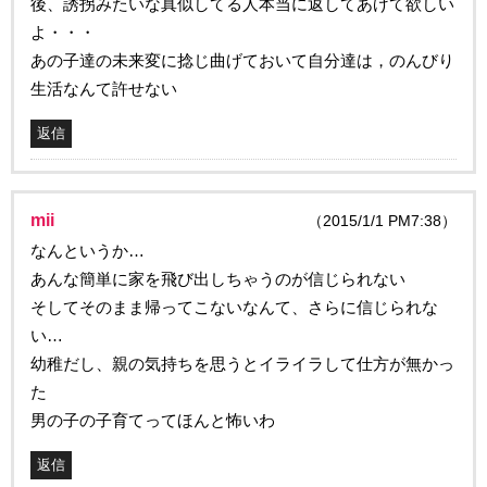
後、誘拐みたいな真似してる人本当に返してあげて欲しい
よ・・・
あの子達の未来変に捻じ曲げておいて自分達は，のんびり
生活なんて許せない
返信
mii
（2015/1/1 PM7:38）
なんというか…
あんな簡単に家を飛び出しちゃうのが信じられない
そしてそのまま帰ってこないなんて、さらに信じられな
い…
幼稚だし、親の気持ちを思うとイライラして仕方が無かっ
た
男の子の子育てってほんと怖いわ
返信