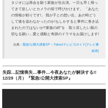
タジオには再会を願う家族が生出演。一日も早く帰っ
てきて欲しいとカメラの前で呼びかけます。 「あなた
の情報が頼りです!」 我が子との想い出。あの時どう
して後を追わなかったのか!もしかすると事件に巻き込
まれたのではないか!“家族の絆”を 取り戻したい親の
切なる願い…愛と感動と奇跡のドラマをお届けします!
出典：
緊急!公開大捜索SP – Yahoo!テレビ.Gガイド[テレビ番
組表]
失踪…記憶喪失…事件…今夜あなたが解決する!!
12/29（月）『緊急!公開大捜索SP』