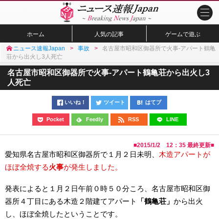
ホーム
人気の記事
ゲームで遊ぶ
ニュース速報Japan
事故
名古屋市昭和区御器所で火事-アパート鶴亀
荘から出火し3人死亡
名古屋市昭和区御器所で火事-アパート鶴亀荘から出火し3
人死亡
いいね！
ツイート
はてブ
Pocket
Feedly
RSS
LINE
■
2015/1/2 12：35
最終更新■
愛知県名古屋市昭和区御器所で１月２日未明、
木造アパートが
ほぼ全焼する
火事
が発生しました。
発表によると１月２日午前０時５０分ころ、名古屋市昭和区御
器所４丁目にある木造２階建てアパート
「鶴亀荘」
から出火
し、ほぼ全焼したということです。