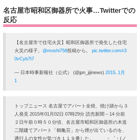
名古屋市昭和区御器所で火事…Twitterでの
反応
【名古屋市で住宅火災】昭和区御器所で発生した住宅
火災の様子。
@moshi758
投稿から。
pic.twitter.com/r3
0vCyb7t7
— 日本時事新報社（公式） (@jpn_jijinews)
2015, 1月
1
トップニュース 名古屋でアパート全焼、焼け跡から３
人発見 2015年01月02日 07時29分 読売新聞 – 14 分前
２日午前０時５０分頃、名古屋市昭和区御器所の木造
二階建てアパート「鶴亀荘」から煙が出ているのを、
通行人の女性が気づき１１９番した。 ・゜・(ノ