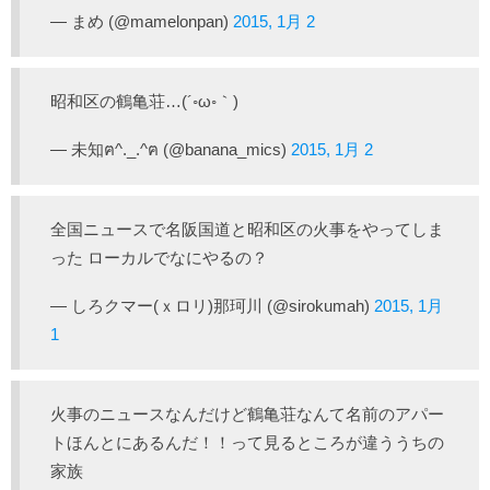
— まめ (@mamelonpan)
2015, 1月 2
昭和区の鶴亀荘…(´◦ω◦｀)
— 未知ฅ^._.^ฅ (@banana_mics)
2015, 1月 2
全国ニュースで名阪国道と昭和区の火事をやってしま
った ローカルでなにやるの？
— しろクマー(ｘロリ)那珂川 (@sirokumah)
2015, 1月
1
火事のニュースなんだけど鶴亀荘なんて名前のアパー
トほんとにあるんだ！！って見るところが違ううちの
家族