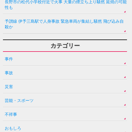
長野市の松代小学校付近で火事 大量の煙立ち上り騒然 延焼の可能
性も
予讃線 伊予三島駅で人身事故 緊急車両が集結し騒然 飛び込み自
殺か
カテゴリー
事件
事故
災害
芸能・スポーツ
不祥事
おもしろ