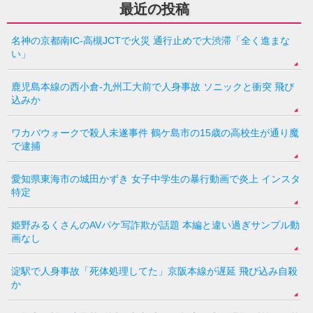
最近の投稿
名神の京都南IC-高槻JCTで火災 通行止めで大渋滞「全く進まな
い」
鹿児島本線の西小倉-九州工大前で人身事故 ソニックと衝突 飛び
込みか
ワカバウォークで殺人未遂事件 鶴ケ島市の15歳の高校生が通り魔
で逮捕
愛知県東海市の城田かずき 女子中学生の暴行動画で炎上 インスタ
特定
姫野みるくさんのAVパケ写詐欺が話題 本編と違い過ぎサンプル動
画なし
淀駅で人身事故「死体処理してた」京阪本線が遅延 飛び込み自殺
か