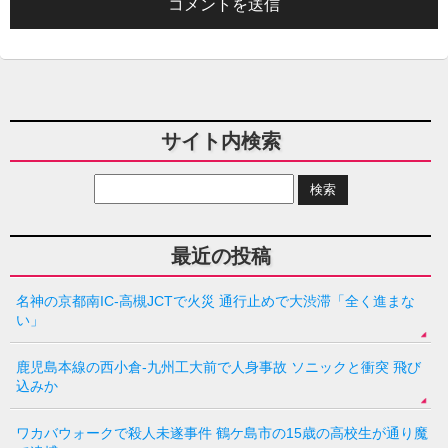
サイト内検索
最近の投稿
名神の京都南IC-高槻JCTで火災 通行止めで大渋滞「全く進まな
い」
鹿児島本線の西小倉-九州工大前で人身事故 ソニックと衝突 飛び
込みか
ワカバウォークで殺人未遂事件 鶴ケ島市の15歳の高校生が通り魔