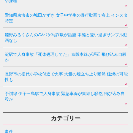
で逮捕
愛知県東海市の城田かずき 女子中学生の暴行動画で炎上 インスタ
特定
姫野みるくさんのAVパケ写詐欺が話題 本編と違い過ぎサンプル動
画なし
淀駅で人身事故「死体処理してた」京阪本線が遅延 飛び込み自殺
か
長野市の松代小学校付近で火事 大量の煙立ち上り騒然 延焼の可能
性も
予讃線 伊予三島駅で人身事故 緊急車両が集結し騒然 飛び込み自
殺か
カテゴリー
事件