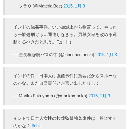
— ソラＱ (@MaterialBee)
2015, 1月 3
インドの強姦事件、いい加減上から物言って、やった
ら一族処刑ぐらい通達しなきゃ。男尊女卑を改める運
動するべきだと思う。(´д｀|||)
— 金長狸@廃バスの中 (@kinnchoutanuki)
2015, 1月 3
インドの件、日本人は強姦事件に寛容だからスルーな
のかな。また自己責任とか言い出したりして。
— Mariko Fukuyama (@marikomariko)
2015, 1月 3
インドで日本人女性の拉致監禁強姦事件は、報道する
のかな？
#nhk