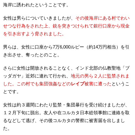
海岸に誘われたということです。
女性は男らについていきましたが、
その後海岸にある村でわい
せつな行為をされた上、銃を突きつけられて銀行口座から現金
を引き出すよう脅されました。
男らは、女性に口座から7万6,000ルピー（約14万円相当）を引
き出させ、奪ったとのこと。
さらに女性は開放されることなく、インド北部の仏教聖地「ブ
ッダガヤ」近郊に連れて行かれ、
地元の男ら２人に監禁されま
した。この村でも集団強姦などの
レイプ
被害に遭った
というこ
とです。
女性は約３週間にわたり監禁・集団暴行を受け続けましたが、
１２月下旬に脱出。友人や在コルカタ日本総領事館に連絡を取
るなどして逃げ、その後コルカタの警察に被害届を出しまし
た。