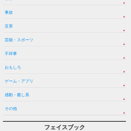
事故
災害
芸能・スポーツ
不祥事
おもしろ
ゲーム・アプリ
感動・癒し系
その他
フェイスブック