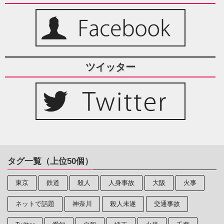
ツイッター
タグ一覧（上位50個）
東京
鉄道
殺人
人身事故
大阪
火事
ネットで話題
神奈川
殺人未遂
交通事故