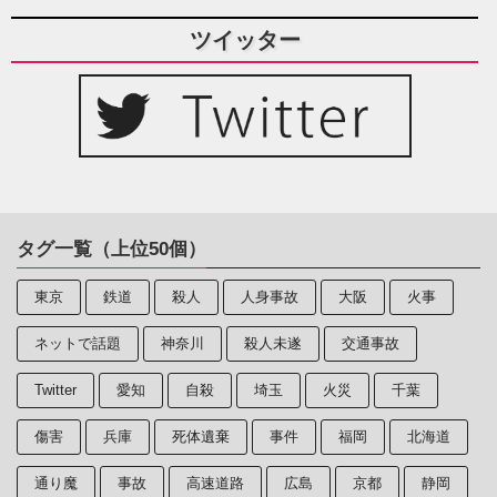
ツイッター
タグ一覧（上位50個）
東京
鉄道
殺人
人身事故
大阪
火事
ネットで話題
神奈川
殺人未遂
交通事故
Twitter
愛知
自殺
埼玉
火災
千葉
傷害
兵庫
死体遺棄
事件
福岡
北海道
通り魔
事故
高速道路
広島
京都
静岡