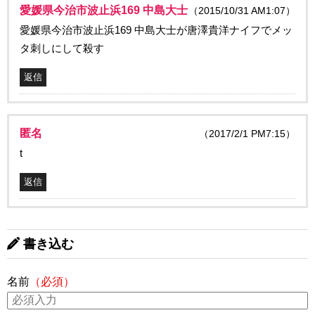
愛媛県今治市波止浜169 中島大士
（2015/10/31 AM1:07）
愛媛県今治市波止浜169 中島大士が唐澤貴洋ナイフでメッ
タ刺しにして殺す
返信
匿名
（2017/2/1 PM7:15）
t
返信
書き込む
名前
（必須）