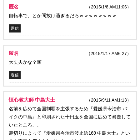
匿名
（2015/1/8 AM11:06）
自転車で、とか間抜け過ぎるだろｗｗｗｗｗｗｗｗ
返信
匿名
（2015/1/17 AM6:27）
大丈夫かな？頭
返信
恒心教大師 中島大士
（2015/9/11 AM1:13）
名前を広めて全国制覇を主張するため『愛媛県今治市 バ
イクの中島』と印刷された十円玉を全国に広めて暴走して
いたところ、、
裏切りによって『愛媛県今治市波止浜169 中島大士』とい