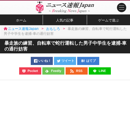
ホーム
人気の記事
ゲームで遊ぶ
ニュース速報Japan
おもしろ
暴走族の練習、自転車で蛇行運転した
男子中学生を逮捕-車の通行妨害
暴走族の練習、自転車で蛇行運転した男子中学生を逮捕-車
の通行妨害
いいね！
ツイート
はてブ
Pocket
Feedly
RSS
LINE