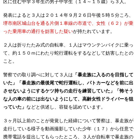
区に住む中学３年生の男子中学生（１４～１５歳）ら３人。
発表によると３人は２０１４年９月２６日午後５時５分ころ、
堺市南区城山台を通る片側１車線の市道で、女性（６２）が乗
った乗用車の通行を妨害した疑い
が持たれています。
２人は折りたたみ式の自転車、１人はマウンテンバイクに乗っ
て、約１５０ｍにわたり蛇行運転をするなどして妨害したとの
こと。
警察での取り調べに対して３人は
「暴走族に入るのを目指して
いた」「暴走族の最後尾で蛇行運転し、パトカーなどを前に出
させないようにするケツ持ちの走行を練習していた」「怖そう
な人の車の前には出ないようにして、高齢女性ドライバーを狙
っていた」
などと供述し、容疑を認めています。
３ヶ月以上前のことが発覚した経緯について警察は、暴走族が
走行している様子を動画撮影していた少年（１７）から任意で
携帯電話を提出してもらったところ、３人が自転車で暴走族の