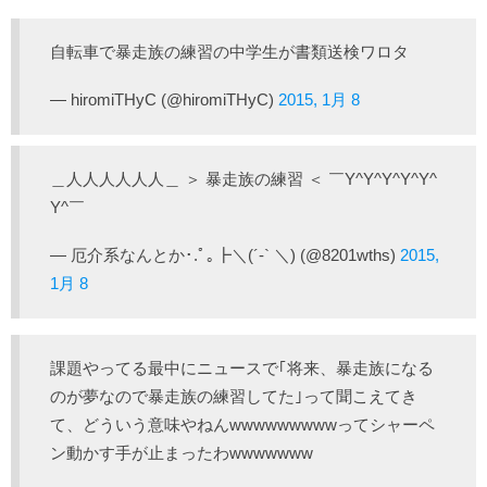
自転車で暴走族の練習の中学生が書類送検ワロタ
— hiromiTHyC (@hiromiTHyC)
2015, 1月 8
＿人人人人人人＿ ＞ 暴走族の練習 ＜ ￣Y^Y^Y^Y^Y^
Y^￣
— 厄介系なんとか･.ﾟ｡┣＼(´-` ＼) (@8201wths)
2015,
1月 8
課題やってる最中にニュースで｢将来、暴走族になる
のが夢なので暴走族の練習してた｣って聞こえてき
て、どういう意味やねんwwwwwwwwwってシャーペ
ン動かす手が止まったわwwwwwww