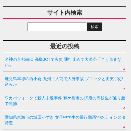
サイト内検索
最近の投稿
名神の京都南IC-高槻JCTで火災 通行止めで大渋滞「全く進まな
い」
鹿児島本線の西小倉-九州工大前で人身事故 ソニックと衝突 飛び
込みか
ワカバウォークで殺人未遂事件 鶴ケ島市の15歳の高校生が通り魔
で逮捕
愛知県東海市の城田かずき 女子中学生の暴行動画で炎上 インスタ
特定