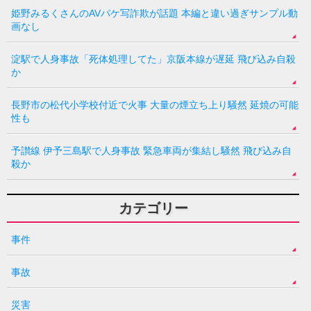
姫野みるくさんのAVパケ写詐欺が話題 本編と違い過ぎサンプル動
画なし
淀駅で人身事故「死体処理してた」京阪本線が遅延 飛び込み自殺
か
長野市の松代小学校付近で火事 大量の煙立ち上り騒然 延焼の可能
性も
予讃線 伊予三島駅で人身事故 緊急車両が集結し騒然 飛び込み自
殺か
カテゴリー
事件
事故
災害