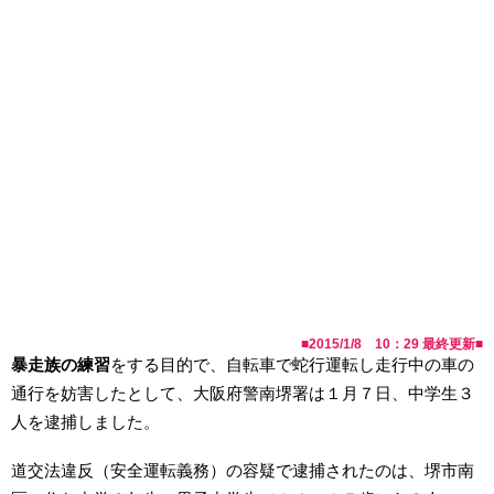
■
2015/1/8 10：29
最終更新■
暴走族の練習
をする目的で、自転車で蛇行運転し走行中の車の
通行を妨害したとして、大阪府警南堺署は１月７日、中学生３
人を逮捕しました。
道交法違反（安全運転義務）の容疑で逮捕されたのは、堺市南