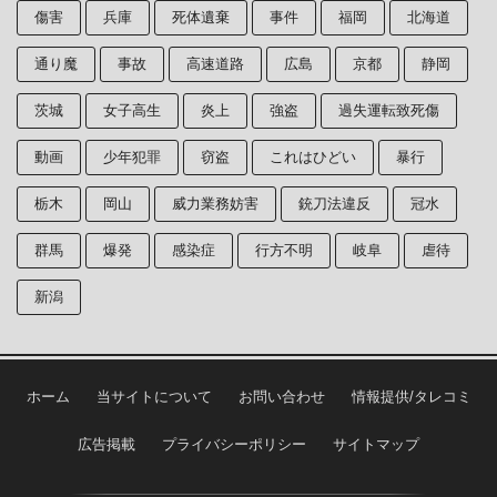
傷害
兵庫
死体遺棄
事件
福岡
北海道
通り魔
事故
高速道路
広島
京都
静岡
茨城
女子高生
炎上
強盗
過失運転致死傷
動画
少年犯罪
窃盗
これはひどい
暴行
栃木
岡山
威力業務妨害
銃刀法違反
冠水
群馬
爆発
感染症
行方不明
岐阜
虐待
新潟
ホーム
当サイトについて
お問い合わせ
情報提供/タレコミ
広告掲載
プライバシーポリシー
サイトマップ