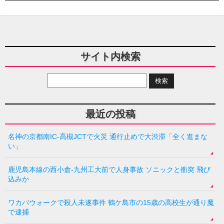
サイト内検索
最近の投稿
名神の京都南IC-高槻JCTで火災 通行止めで大渋滞「全く進まな
い」
鹿児島本線の西小倉-九州工大前で人身事故 ソニックと衝突 飛び
込みか
ワカバウォークで殺人未遂事件 鶴ケ島市の15歳の高校生が通り魔
で逮捕