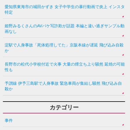
愛知県東海市の城田かずき 女子中学生の暴行動画で炎上 インスタ
特定
姫野みるくさんのAVパケ写詐欺が話題 本編と違い過ぎサンプル動
画なし
淀駅で人身事故「死体処理してた」京阪本線が遅延 飛び込み自殺
か
長野市の松代小学校付近で火事 大量の煙立ち上り騒然 延焼の可能
性も
予讃線 伊予三島駅で人身事故 緊急車両が集結し騒然 飛び込み自
殺か
カテゴリー
事件