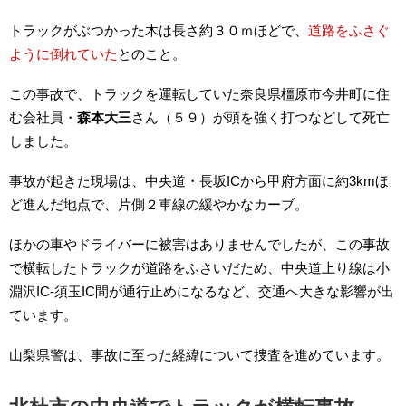
トラックがぶつかった木は長さ約３０ｍほどで、
道路をふさぐ
ように倒れていた
とのこと。
この事故で、トラックを運転していた奈良県橿原市今井町に住
む会社員・
森本大三
さん（５９）が頭を強く打つなどして死亡
しました。
事故が起きた現場は、中央道・長坂ICから甲府方面に約3kmほ
ど進んだ地点で、片側２車線の緩やかなカーブ。
ほかの車やドライバーに被害はありませんでしたが、この事故
で横転したトラックが道路をふさいだため、中央道上り線は小
淵沢IC-須玉IC間が通行止めになるなど、交通へ大きな影響が出
ています。
山梨県警は、事故に至った経緯について捜査を進めています。