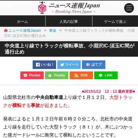
ホーム
人気の記事
ゲームで遊ぶ
ニュース速報Japan
事故
中央道上り線でトラックが横転事故、小淵
沢IC-須玉IC間が通行止め
中央道上り線でトラックが横転事故、小淵沢IC-須玉IC間が
通行止め
いいね！
ツイート
はてブ
Pocket
Feedly
RSS
LINE
■
2015/1/12 12：12
最終更新■
山梨県北杜市の
中央自動車道
上り線で１月１２日、
大型トラッ
クが
横転
する
事故
が起きました。
発表によると１月１２日午前６時２０分ころ、北杜市の中央道
上り線を走行していた大型トラック（８ｔ）が、木にぶつかっ
た後ガードレールに衝突して横転したということです。