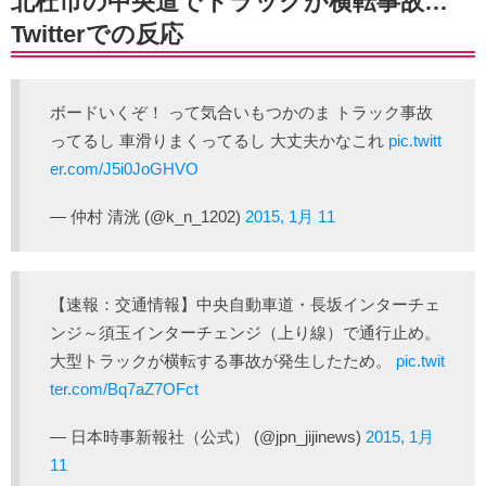
北杜市の中央道でトラックが横転事故…
Twitterでの反応
ボードいくぞ！ って気合いもつかのま トラック事故
ってるし 車滑りまくってるし 大丈夫かなこれ
pic.twitt
er.com/J5i0JoGHVO
— 仲村 清洸 (@k_n_1202)
2015, 1月 11
【速報：交通情報】中央自動車道・長坂インターチェ
ンジ～須玉インターチェンジ（上り線）で通行止め。
大型トラックが横転する事故が発生したため。
pic.twit
ter.com/Bq7aZ7OFct
— 日本時事新報社（公式） (@jpn_jijinews)
2015, 1月
11