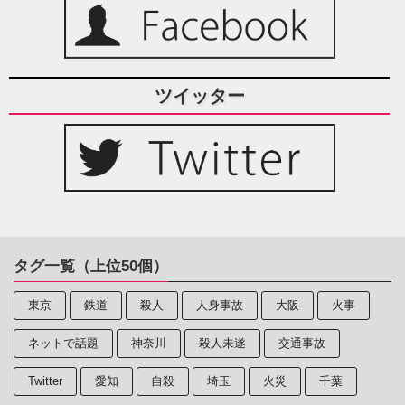
ツイッター
タグ一覧（上位50個）
東京
鉄道
殺人
人身事故
大阪
火事
ネットで話題
神奈川
殺人未遂
交通事故
Twitter
愛知
自殺
埼玉
火災
千葉