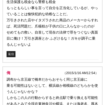
生活保護も税金なら警察も税金
もっともらしい事を言って自分を正当化しているが、やっ
ていることは愉快犯的な幼稚なことだ。
万引きされた店やイタズラされた商品のメーカーからすれ
ば、死活問題だ。爪楊枝が子供の口に入らなかったのが
せめてもの救い。自首して現在の法律で罪をつぐない真面
目に働け！万引き講座とか ふざけるな！ガキが調子に乗
るんじゃないよ
返信
俺
（2015/1/16 AM12:54）
調布から京王線で橋本だからおそらく同じ京王線に
乗る可能性はないとして、横浜線か相模線のどちらかを使
うんじゃないかな？
しかもこの人の行動からすると終点駅で乗り換える可能性
があるとみて今現在東神奈川や横浜、または海老名、厚木