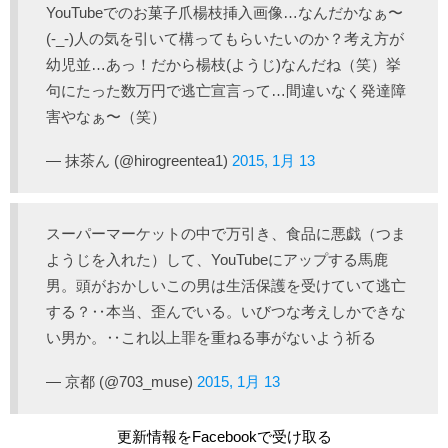
YouTubeでのお菓子爪楊枝挿入画像…なんだかなぁ〜
(-_-)人の気を引いて構ってもらいたいのか？考え方が
幼児並…あっ！だから楊枝(ようじ)なんだね（笑）挙
句にたった数万円で逃亡宣言って…間違いなく発達障
害やなぁ〜（笑）
— 抹茶ん (@hirogreentea1)
2015, 1月 13
スーパーマーケットの中で万引き、食品に悪戯（つま
ようじを入れた）して、YouTubeにアップする馬鹿
男。頭がおかしいこの男は生活保護を受けていて逃亡
する？‥本当、歪んでいる。いびつな考えしかできな
い男か。‥これ以上罪を重ねる事がないよう祈る
— 京都 (@703_muse)
2015, 1月 13
更新情報をFacebookで受け取る