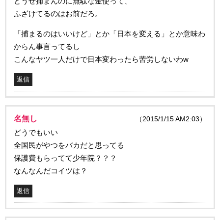
どうせ捕まんのに無駄な金使って、
ふざけてるのはお前だろ。
「捕まるのはいいけど」とか「日本を変える」とか意味わ
からん事言ってるし
こんなヤツ一人だけで日本変わったら苦労しないわw
返信
名無し
（2015/1/15 AM2:03）
どうでもいい
全国民がやつをバカだと思ってる
保護費もらってて少年院？？？
なんなんだコイツは？
返信