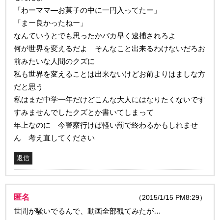
「わーママ―お菓子の中に一円入ってたー」
「まー良かったねー」
なんていうとでも思ったかバカ早く逮捕されろよ
何が世界を変えるだよ そんなこと出来るわけないだろお
前みたいな人間のクズに
私も世界を変えることは出来ないけどお前よりはましな方
だと思う
私はまだ中学一年だけどこんな大人にはなりたくないです
すみませんでしたクズとか書いてしまって
年上なのに 今警察行けば軽い罰で終わるかもしれませ
ん 考え直してください
返信
匿名
（2015/1/15 PM8:29）
世間が騒いでるんで、動画全部観てみたが…