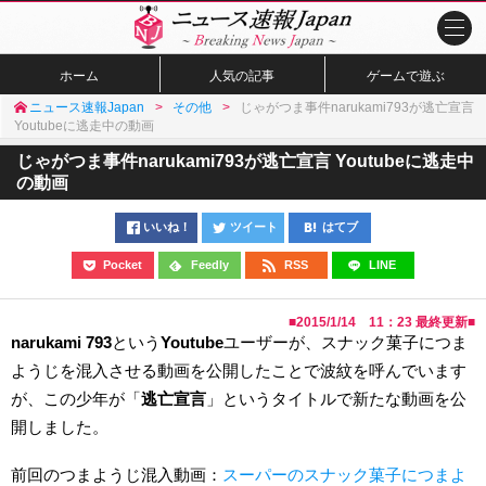
ホーム
人気の記事
ゲームで遊ぶ
ニュース速報Japan
その他
じゃがつま事件narukami793が逃亡宣言
Youtubeに逃走中の動画
じゃがつま事件narukami793が逃亡宣言 Youtubeに逃走中
の動画
いいね！
ツイート
はてブ
Pocket
Feedly
RSS
LINE
■
2015/1/14 11：23
最終更新■
narukami 793
という
Youtube
ユーザーが、スナック菓子につま
ようじを混入させる動画を公開したことで波紋を呼んでいます
が、この少年が「
逃亡宣言
」というタイトルで新たな動画を公
開しました。
前回のつまようじ混入動画：
スーパーのスナック菓子につまよ