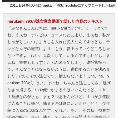
2015/1/14 04:00頃にnarukami 793がYoutubeにアップロードした動画
narukami 793が逃亡宣言動画で話した内容のテキスト
「みなさんこんにちは、narukami793です。えーっとです
ね。まぁね、テレビのニュースなどにより、まぁね、私が
じゃがりこにつまようじを入れた犯人なんですけども、テ
レビなんぞの報道により、もう、炎上っていうどころじゃ
ないですよ、はい。大炎上して、いるんですけれども。ま
ぁね、警察ももうすぐたぶん来るでしょう。逮捕状持っ
て。そんなことにならないように、逃亡することを決めま
した、はい。はい逃亡です。捕まらないようにna、na、n
arukami793が、はい。そのね、ちゃんと逃亡してさ、逃げ
なきゃ捕まる。いや俺つかまるのはいいんだけど、１番、
１番嫌なのがさぁ、まぁ２つあるんだけど。１つが少年院
に入ることは嫌だ。捕まるのは別にいいんだけどさ、少年
院に入るのは嫌なんです。それと、あと、そのね、検察官
送致の時に、その、捕まってから４８時間以内に検察官に