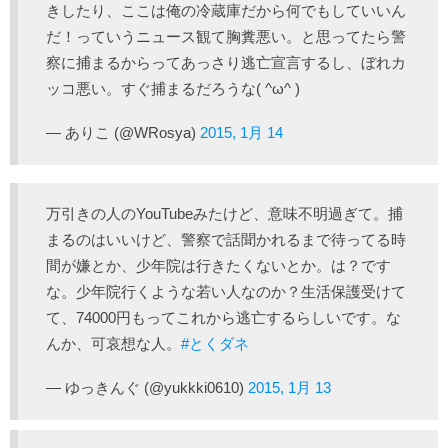
きしたり、ここは俺の冷蔵庫だから何でもしていいん
だ！っていうニュース観て胸糞悪い。と思ってたら警
察に捕まるからってあっさり逃亡宣言するし、ぼれカ
ッコ悪い。すぐ捕まるだろうな( ^ω^ )
— ありこ (@WRosya)
2015, 1月 14
万引きの人のYouTubeみたけど、意味不明過ぎて。捕
まるのはいいけど、警察で話聞かれるまで待ってる時
間が嫌とか、少年院は行きたくないとか。は？です
な。少年院行くような若い人なのか？生活保護受けて
て、74000円もってこれから逃亡するらしいです。な
んか、可哀想な人。
#とくダネ
— ゆっきんぐ (@yukkki0610)
2015, 1月 13