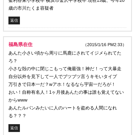
釜利谷東小学校卒 横浜市金沢中学校卒 現在19歳、今年20
歳の市川たくま容疑者
返信
福島県在住
（2015/1/16 PM2:33）
あんた小さい頃から周りに馬鹿にされてイジメられてた
ろ？
小さな殻の中に閉じこもって俺最強！神だ！って大暴走
自分以外を見下して一人でブツブツ言うキモいタイプ
万引きで日本一だ？wアホ！なるなら宇宙一だろが！
おい！自称有名人！1ヶ月後あんたの事は誰も覚えてない
からwww
あんたルパンみたいに人のハートを盗める人間になれ
る？？？
返信