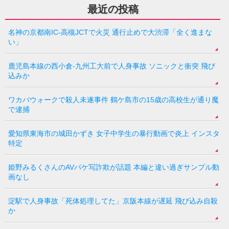
最近の投稿
名神の京都南IC-高槻JCTで火災 通行止めで大渋滞「全く進まな
い」
鹿児島本線の西小倉-九州工大前で人身事故 ソニックと衝突 飛び
込みか
ワカバウォークで殺人未遂事件 鶴ケ島市の15歳の高校生が通り魔
で逮捕
愛知県東海市の城田かずき 女子中学生の暴行動画で炎上 インスタ
特定
姫野みるくさんのAVパケ写詐欺が話題 本編と違い過ぎサンプル動
画なし
淀駅で人身事故「死体処理してた」京阪本線が遅延 飛び込み自殺
か