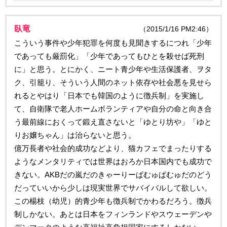
臥竜
（2015/1/16 PM2:46）
こういう事件や少年犯罪を何度も見聞きするにつれ「少年
であっても厳罰化」「少年であってもひとを殺せば死刑
に」と思う。とにかく、ニート青少年や生活保護者、ヲタ
ク、引籠り、そういう人間のネット依存や社会悪を見せら
れるとやはり「日本でも韓国のように徴兵制」を実施し
て、自衛隊で老人ホームボランティアや自分の命と向き合
う最前線におくって鍛え直さないと「ゆとり坊や」「ゆと
りお嬢ちゃん」は治らないと思う。
億万長者や社会的成功などより、猫カフェでまったりする
ようなメンタリティでは世界はおろか日本国内でも成功で
きない。AKBだの嵐だのきゃーりーぱむゅぱむゅだのどう
だっていいから少しは現実世界でサバイバルして欲しい。
この楊枝（幼児）的青少年も徴兵制でかわるだろう。徴兵
制しかない。あとは日本をフィンランドやスウェーデンや