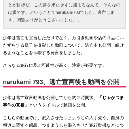
とが目標だ。この夢を果たせずに捕まるなんて、そんなの
は嫌です。ということでnarukami793でした。逃亡しま
す。閲覧ありがとうございました。」
少年は逃亡を宣言しただけでなく、万引き動画や店の商品にい
たずらする様子を撮影した動画について、逃亡中も公開し続け
るようなことを示唆する発言をしました。
さらなる犯行に及ぶ可能性が高く、注意が必要です。
narukami 793、逃亡宣言後も動画を公開
少年は逃亡宣言動画を公開してから約２時間後、
「じゃがつま
事件の真相」
というタイトルで動画を公開。
こちらの動画では、混入させたつまようじの入手先や、自身の
報道に関する感想、つまようじを混入させた犯行動機などにつ