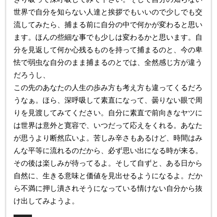
世界で自分を知らない人達と挨拶でもいいので少しでも交
流してみたら、捕まる前に自分の中で何かが変わると思い
ます。ほんの些細な事でも少しは変わるかと思います。自
分を見返して何か心残るものを持って捕まるのと、今の卑
怯で弱虫な自分のまま捕まるのとでは、全然感じ方が違う
だろうし、
この先のあなたの人生の歩み方も考え方も違ってくるだろ
うなぁ。ほら、深呼吸して素直になって、曇りない眼で周
りを見渡してみてください。自分に素直で前向きなヤツに
は世界は意外と寛容で、いつだって応えをくれる。あなた
が思うより断然広いよ。苦しみ辛さもあるけど、時間はみ
んな平等に流れるのだから、必ず思い出になる時が来る。
その後は楽しみが待ってるよ。そして自ずと、ある日から
自然に、生きる意味と価値を見出せるようになるよ。だか
ら不満に押し潰されそうになっている情けない自分から抜
け出してみようよ。