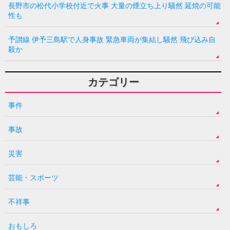
長野市の松代小学校付近で火事 大量の煙立ち上り騒然 延焼の可能
性も
予讃線 伊予三島駅で人身事故 緊急車両が集結し騒然 飛び込み自
殺か
カテゴリー
事件
事故
災害
芸能・スポーツ
不祥事
おもしろ