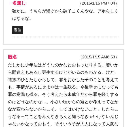
名無し
（2015/1/15 PM7:04）
確かに、うちらが騒ぐから調子こくんやな。アホらしく
はなるな。
返信
匿名
（2015/1/15 AM8:53）
たしかに少年法はどうなのかなとおもったりする。若いか
ら間違えもあるし更生するひとがいるのもわかる。けど、
遺族のひとたちからして、罪をおかした子のことを考えて
も、事情があるにせよ罪は一生残る。今後幸せになっても
罪の意識も残る。そう考えたら未成年だから罪を軽くする
のはどうなのかな…。小さい頃からの癖とか考えってなか
なか変わらないからこそ、してはいけないこと、したらこ
うなるってことをみんなきちんと知らなきゃいけないんじ
ゃないかなっておもう。そういう子が大人になって大変な