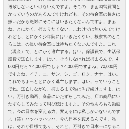
送致しないといけないんですよ。そこの、まぁ勾留質問と
かっていうのがあるんですけれども、その待合室の長さは
嫌いだから絶対にそこにはいきたくないんですよ。まぁ
ね、とにかく、捕まりたくない。…わけでは無いんですけ
れども、とにかく少年院にはいきたくない、検察官のとこ
ろには、の長い待合室には待ちたくないんですよ。これ
（現金）で、とにかく逃亡する。はい。保護費で。生活保
護費で逃亡します。はい。そうしなければ捕まるんで。4,
000円だろ？4,000円でしょ？4,000円ですよね。70,000円
ですよね。イチ、ニ、サン、シ、ゴ、ロク、ナナ、はい。
これでちょっととにかく逃亡します。はい。っていうこと
でね、逃亡しながら、捕まるまで私は叫び続けますよ。は
い。万引き動画、商品にいたずらしてみた、店の商品にい
たずらしてみたって叫び続けますよ。その他もろもろ動画
で。今の日本を変える力、変えるには私しかいないんです
よ（笑）ハッハッハッハ。今の日本を変えるんです。私
は。それが目標であり、それと、万引きで日本一になるこ