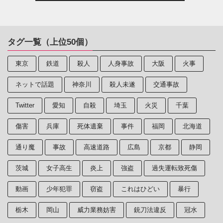
タグ一覧（上位50個）
東京
鉄道
殺人
人身事故
大阪
火事
ネットで話題
神奈川
殺人未遂
交通事故
Twitter
愛知
自殺
埼玉
火災
千葉
傷害
兵庫
死体遺棄
事件
福岡
北海道
通り魔
事故
高速道路
広島
京都
静岡
茨城
女子高生
炎上
強盗
過失運転致死傷
動画
少年犯罪
窃盗
これはひどい
暴行
栃木
岡山
威力業務妨害
銃刀法違反
冠水