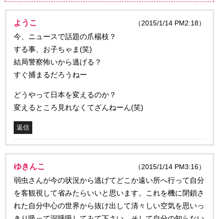
ようこ
（2015/1/14 PM2:18）
今、ニュースで話題の爪楊枝？
する事、お子ちゃま(笑)
結局警察怖いから逃げる？
すぐ捕まるだろうねー
どうやって日本を変えるのか？
変えるところ見れなくてざんねーん(笑)
返信
ゆきんこ
（2015/1/14 PM3:16）
弱虫さんが今の状況から逃げてどこか遠い所へ行って自分
を客観視して省みたらいいと思います。これを機に閉鎖さ
れた自分中心の世界から抜け出して清々しい空気を思いっ
きり吸って深呼吸してみて下さい。そして自分の知らない