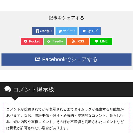
記事をシェアする
いいね！
ツイート
はてブ
Pocket
Feedly
RSS
LINE
Facebookでシェアする
コメント掲示板
コメントが投稿されてから表示されるまでタイムラグが発生する可能性が
あります。なお、誹謗中傷・煽り・過激的・差別的なコメント、荒らし行
為、短い内容や重複コメント、そのほか不適切と判断されたコメントなど
は掲載が許可されない場合があります。