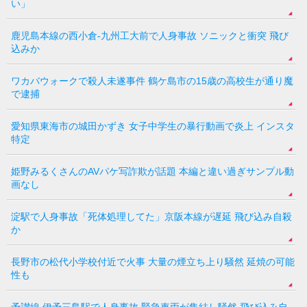
い」
鹿児島本線の西小倉-九州工大前で人身事故 ソニックと衝突 飛び
込みか
ワカバウォークで殺人未遂事件 鶴ケ島市の15歳の高校生が通り魔
で逮捕
愛知県東海市の城田かずき 女子中学生の暴行動画で炎上 インスタ
特定
姫野みるくさんのAVパケ写詐欺が話題 本編と違い過ぎサンプル動
画なし
淀駅で人身事故「死体処理してた」京阪本線が遅延 飛び込み自殺
か
長野市の松代小学校付近で火事 大量の煙立ち上り騒然 延焼の可能
性も