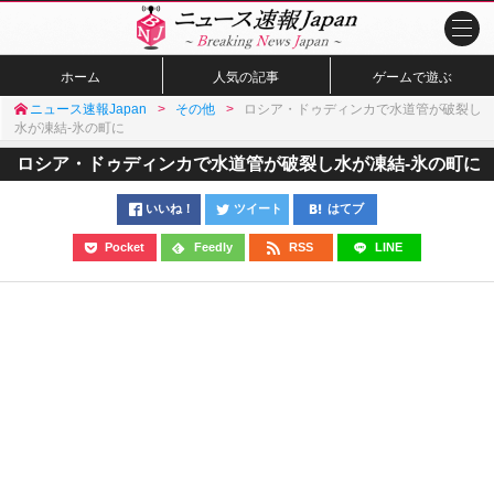
ホーム
人気の記事
ゲームで遊ぶ
ニュース速報Japan
その他
ロシア・ドゥディンカで水道管が破裂し
水が凍結-氷の町に
ロシア・ドゥディンカで水道管が破裂し水が凍結-氷の町に
いいね！
ツイート
はてブ
Pocket
Feedly
RSS
LINE