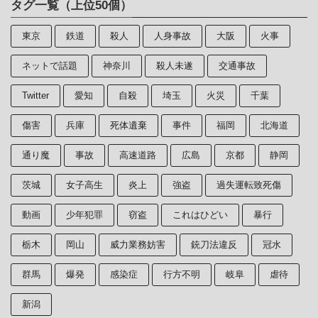
タグ一覧（上位50個）
東京
鉄道
殺人
人身事故
大阪
火事
ネットで話題
神奈川
殺人未遂
交通事故
Twitter
愛知
自殺
埼玉
火災
千葉
傷害
兵庫
死体遺棄
事件
福岡
北海道
通り魔
事故
高速道路
広島
京都
静岡
茨城
女子高生
炎上
強盗
過失運転致死傷
動画
少年犯罪
窃盗
これはひどい
暴行
栃木
岡山
威力業務妨害
銃刀法違反
冠水
群馬
爆発
感染症
行方不明
岐阜
虐待
新潟