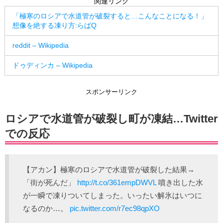
関連リンク
「極寒のロシアで水道管が破裂すると…こんなことになる！」
想像を絶する凍り方:らばQ
reddit – Wikipedia
ドゥディンカ – Wikipedia
スポンサーリンク
ロシアで水道管が破裂し町が凍結…Twitter
での反応
【アカン】極寒のロシアで水道管が破裂した結果→
「街が死んだ」
http://t.co/361empDWVL
噴き出した水
が一瞬で凍りついてしまった。いったい解氷はいつに
なるのか…。
pic.twitter.com/r7ec98qpXO