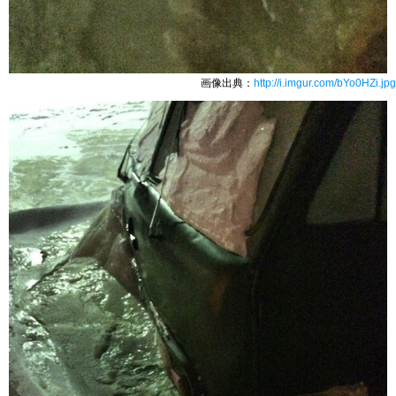
画像出典：
http://i.imgur.com/bYo0HZi.jpg