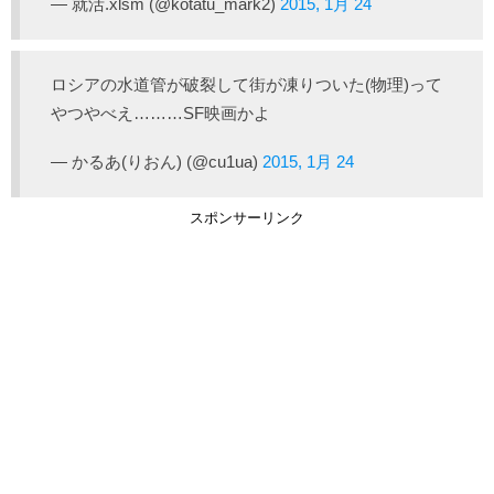
— 就活.xlsm (@kotatu_mark2)
2015, 1月 24
ロシアの水道管が破裂して街が凍りついた(物理)って
やつやべえ………SF映画かよ
— かるあ(りおん) (@cu1ua)
2015, 1月 24
スポンサーリンク