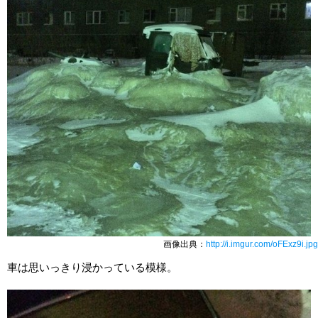
画像出典：
http://i.imgur.com/oFExz9i.jpg
車は思いっきり浸かっている模様。