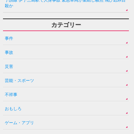
予讃線 伊予三島駅で人身事故 緊急車両が集結し騒然 飛び込み自
殺か
カテゴリー
事件
事故
災害
芸能・スポーツ
不祥事
おもしろ
ゲーム・アプリ