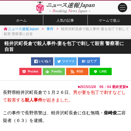
ホーム
人気の記事
ゲームで遊ぶ
ニュース速報Japan
事件
軽井沢町長倉で殺人事件-妻を包丁で刺して
殺害 警察署に自首
軽井沢町長倉で殺人事件-妻を包丁で刺して殺害 警察署に
自首
いいね！
ツイート
はてブ
Pocket
Feedly
RSS
LINE
■
2015/1/28 06：04
最終更新■
長野県軽井沢町長倉で１月２６日、
男が妻を包丁で刺すなどし
て殺害する
殺人事件
が起きました。
この事件で長野県警は、軽井沢町長倉に住む無職・
柴崎俊二
容
疑者（６３）を逮捕。