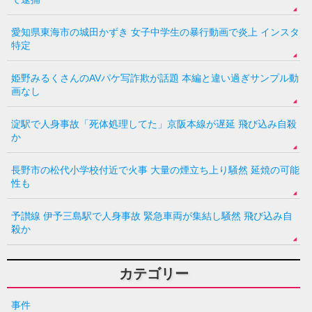
愛知県東海市の城田かずき 女子中学生の暴行動画で炎上 インスタ
特定
姫野みるくさんのAVパケ写詐欺が話題 本編と違い過ぎサンプル動
画なし
淀駅で人身事故「死体処理してた」京阪本線が遅延 飛び込み自殺
か
長野市の松代小学校付近で火事 大量の煙立ち上り騒然 延焼の可能
性も
予讃線 伊予三島駅で人身事故 緊急車両が集結し騒然 飛び込み自
殺か
カテゴリー
事件