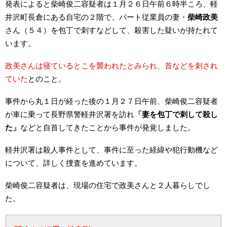
発表によると柴崎俊二容疑者は１月２６日午前６時半ころ、軽
井沢町長倉にある自宅の２階で、パート従業員の妻・
柴崎政美
さん（５４）を包丁で刺すなどして、殺害した疑いが持たれて
います。
政美さんは寝ているとこを襲われたとみられ、首などを刺され
ていた
とのこと。
事件から丸１日が経った後の１月２７日午前、柴崎俊二容疑者
が車に乗って長野県警軽井沢署を訪れ
「妻を包丁で刺して殺し
た」
などと自首してきたことから事件が発覚しました。
軽井沢署は殺人事件として、事件に至った経緯や犯行動機など
について、詳しく捜査を進めています。
柴崎俊二容疑者は、現場の住宅で政美さんと２人暮らしでし
た。