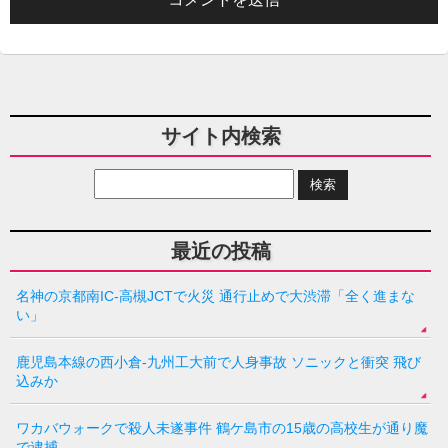
サイト内検索
最近の投稿
名神の京都南IC-高槻JCTで火災 通行止めで大渋滞「全く進まな
い」
鹿児島本線の西小倉-九州工大前で人身事故 ソニックと衝突 飛び
込みか
ワカバウォークで殺人未遂事件 鶴ケ島市の15歳の高校生が通り魔
で逮捕