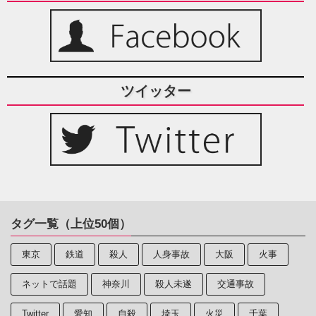
ツイッター
タグ一覧（上位50個）
東京
鉄道
殺人
人身事故
大阪
火事
ネットで話題
神奈川
殺人未遂
交通事故
Twitter
愛知
自殺
埼玉
火災
千葉