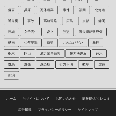
傷害
兵庫
死体遺棄
事件
福岡
北海道
通り魔
事故
高速道路
広島
京都
静岡
茨城
女子高生
炎上
強盗
過失運転致死傷
動画
少年犯罪
窃盗
これはひどい
暴行
栃木
岡山
威力業務妨害
銃刀法違反
冠水
群馬
爆発
感染症
行方不明
岐阜
虐待
新潟
ホーム
当サイトについて
お問い合わせ
情報提供/タレコミ
広告掲載
プライバシーポリシー
サイトマップ