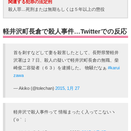
関連する犯罪の法定刑
殺人罪…死刑または無期もしくは５年以上の懲役
軽井沢町長倉で殺人事件…Twitterでの反応
首を刺すなどして妻を殺害したとして、長野県警軽井
沢署は２７日、殺人の疑いで軽井沢町長倉の無職、柴
崎俊二容疑者（６３）を逮捕した。 物騒だなぁ
#karui
zawa
— Akiko (@tolechan)
2015, 1月 27
軽井沢で殺人事件って 情報まったく入ってこないヽ
(´o｀；