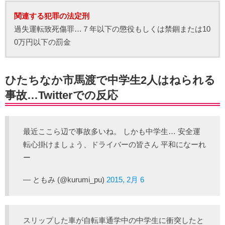
関連する犯罪の法定刑
過失運転致死傷罪…７年以下の懲役もしくは禁錮または10
0万円以下の罰金
ひたちなか市馬渡で中学生2人はねられる
事故…Twitterでの反応
最近ここら辺で事故多いね。 しかも中学生… 安全運
転心掛けましょう、ドライバーの皆さん 平和になーれ
ー
— ともみ (@kurumi_pu)
2015, 2月 6
スリップした車が自転車通学中の中学生に衝突したと