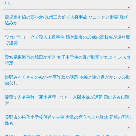
い」
鹿児島本線の西小倉-九州工大前で人身事故 ソニックと衝突 飛び
込みか
ワカバウォークで殺人未遂事件 鶴ケ島市の15歳の高校生が通り魔
で逮捕
愛知県東海市の城田かずき 女子中学生の暴行動画で炎上 インスタ
特定
姫野みるくさんのAVパケ写詐欺が話題 本編と違い過ぎサンプル動
画なし
淀駅で人身事故「死体処理してた」京阪本線が遅延 飛び込み自殺
か
長野市の松代小学校付近で火事 大量の煙立ち上り騒然 延焼の可能
性も