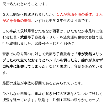
突っ込んだということです。
２人は病院へ搬送されましたが、
１人が意識不明の重体、１人
が足を骨折の重傷。
いずれも中学２年生の１４歳です。
この事故で茨城県警ひたちなか西署は、ひたちなか市足崎に住
む会社員・
武藤弓子
容疑者（３６）を過失運転傷害の容疑で現
行犯逮捕しました。武藤弓子＝むとう ゆみこ
警察での取り調べに対して武藤弓子容疑者は
「車が突然スリッ
プしたので立てなおそうとハンドルを切ったら、操作がきかず
自転車に衝突してしまった」
などと供述し、容疑を認めていま
す。
路面の凍結が事故の原因であるとみられています。
ひたちなか西署は、事故が起きた時の状況などについて詳しく
捜査を進めています。現場は、片側１車線の緩やかなカーブ。