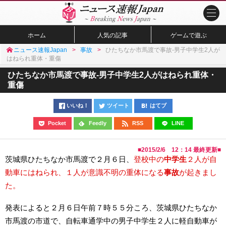
ホーム
人気の記事
ゲームで遊ぶ
ニュース速報Japan
事故
ひたちなか市馬渡で事故-男子中学生2人が
はねられ重体・重傷
ひたちなか市馬渡で事故-男子中学生2人がはねられ重体・
重傷
いいね！
ツイート
はてブ
Pocket
Feedly
RSS
LINE
■
2015/2/6 12：14
最終更新■
茨城県ひたちなか市馬渡で２月６日、
登校中の
中学生
２人が自
動車にはねられ、１人が意識不明の重体になる
事故
が起きまし
た。
発表によると２月６日午前７時５５分ころ、茨城県ひたちなか
市馬渡の市道で、自転車通学中の男子中学生２人に軽自動車が