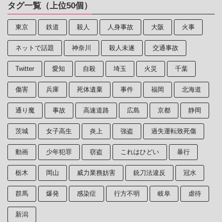
タグ一覧（上位50個）
東京
鉄道
殺人
人身事故
大阪
火事
ネットで話題
神奈川
殺人未遂
交通事故
Twitter
愛知
自殺
埼玉
火災
千葉
傷害
兵庫
死体遺棄
事件
福岡
北海道
通り魔
事故
高速道路
広島
京都
静岡
茨城
女子高生
炎上
強盗
過失運転致死傷
動画
少年犯罪
窃盗
これはひどい
暴行
栃木
岡山
威力業務妨害
銃刀法違反
冠水
群馬
爆発
感染症
行方不明
岐阜
虐待
新潟