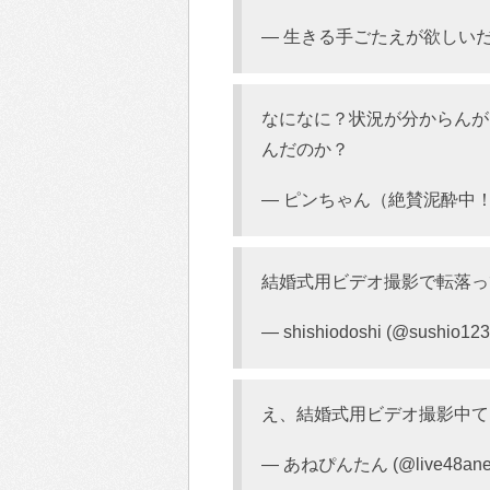
— 生きる手ごたえが欲しいだけの
なになに？状況が分からんが
んだのか？
— ピンちゃん（絶賛泥酔中！） (
結婚式用ビデオ撮影で転落
— shishiodoshi (@sushio12
え、結婚式用ビデオ撮影中て
— あねぴんたん (@live48an