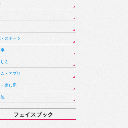
件
故
害
能・スポーツ
祥事
もしろ
ーム・アプリ
動・癒し系
の他
フェイスブック