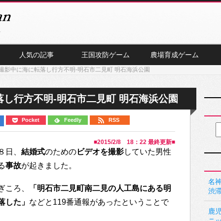
人気の記事
王国攻防ゲーム
農場育成ゲーム
撮影中に海に転落し行方不明-明石市二見町 明石海浜公園
し行方不明-明石市二見町 明石海浜公園
Pocket
Feedly
RSS
■
2015/2/8 18：22
最終更新■
８日、
結婚式
のための
ビデオを撮影
していた男性
る
事故
が起きました。
名神
ぎころ、
「明石市二見町南二見の人工島にある明
渋
落した」
などと119番通報があったということで
鹿
ニ