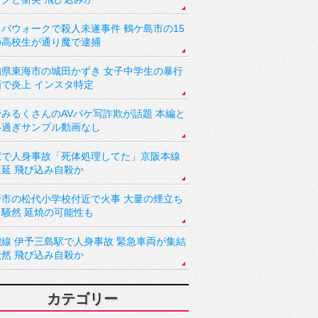
バウォークで殺人未遂事件 鶴ケ島市の15
の高校生が通り魔で逮捕
知県東海市の城田かずき 女子中学生の暴行
画で炎上 インスタ特定
野みるくさんのAVパケ写詐欺が話題 本編と
い過ぎサンプル動画なし
駅で人身事故「死体処理してた」京阪本線
遅延 飛び込み自殺か
野市の松代小学校付近で火事 大量の煙立ち
り騒然 延焼の可能性も
讃線 伊予三島駅で人身事故 緊急車両が集結
騒然 飛び込み自殺か
カテゴリー