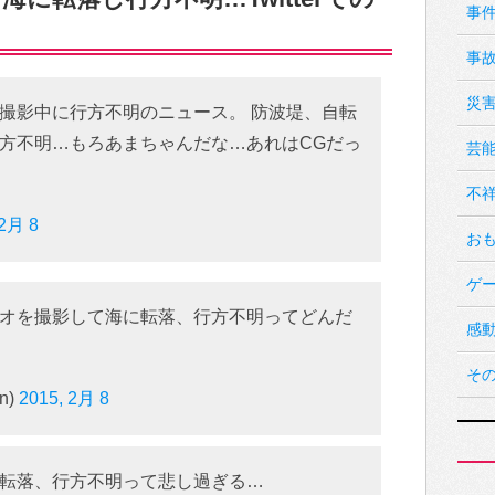
事
事
災
撮影中に行方不明のニュース。 防波堤、自転
方不明…もろあまちゃんだな…あれはCGだっ
芸
不
 2月 8
お
ゲ
オを撮影して海に転落、行方不明ってどんだ
感
そ
n)
2015, 2月 8
転落、行方不明って悲し過ぎる…