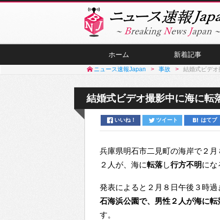
ホーム
新着記事
ニュース速報Japan
事故
結婚式ビデオ
結婚式ビデオ撮影中に海に転落
いいね！
ツイート
はてブ
兵庫県明石市二見町の海岸で２月
２人が、海に
転落
し
行方不明
にな
発表によると２月８日午後３時過
石海浜公園で、男性２人が海に転
す。