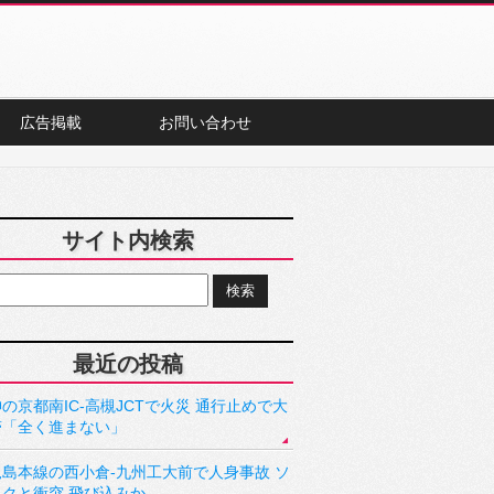
広告掲載
お問い合わせ
サイト内検索
最近の投稿
の京都南IC-高槻JCTで火災 通行止めで大
滞「全く進まない」
児島本線の西小倉-九州工大前で人身事故 ソ
ックと衝突 飛び込みか