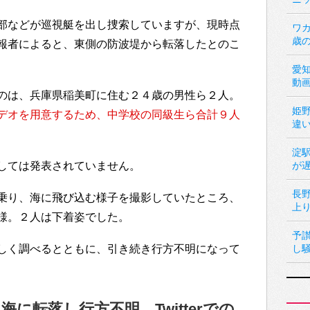
部などが巡視艇を出し捜索していますが、現時点
ワカ
歳
報者によると、東側の防波堤から転落したとのこ
愛
動
のは、兵庫県稲美町に住む２４歳の男性ら２人。
姫
デオを用意するため、中学校の同級生ら合計９人
違
淀
しては発表されていません。
が
長
乗り、海に飛び込む様子を撮影していたところ、
上
様。２人は下着姿でした。
予
しく調べるとともに、引き続き行方不明になって
し
に転落し行方不明…Twitterでの