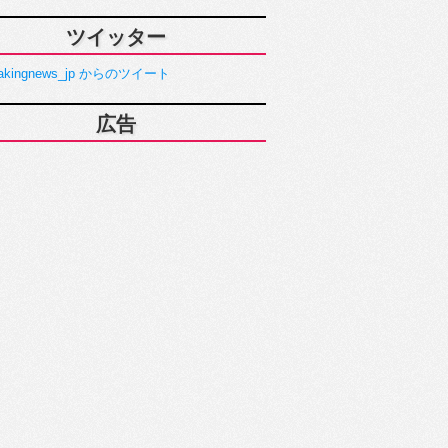
ツイッター
akingnews_jp からのツイート
広告