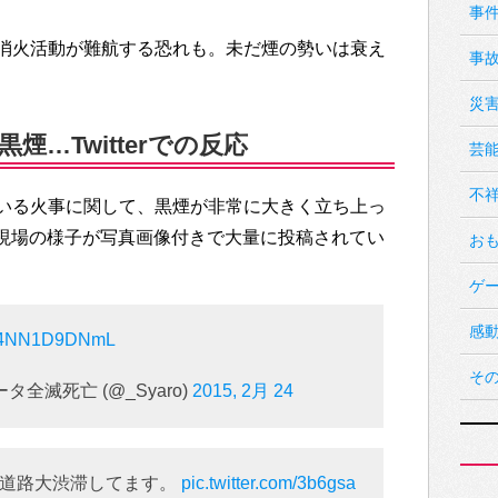
事
消火活動が難航する恐れも。未だ煙の勢いは衰え
事
災
…Twitterでの反応
芸
不
いる火事に関して、黒煙が非常に大きく立ち上っ
上では現場の様子が写真画像付きで大量に投稿されてい
お
ゲ
感
om/4NN1D9DNmL
そ
タ全滅死亡 (@_Syaro)
2015, 2月 24
辺道路大渋滞してます。
pic.twitter.com/3b6gsa