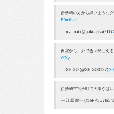
伊勢崎の方から黒いようなグレー
B0mlhkc
— maimai (@gakuajisai711)
自室から。外で色々聞こえ
rXXy
— SEIGO (@SEIGO0137)
20
伊勢崎市宮子町で火事やば
— 江原 龍一 (@eFP3U7fa3h