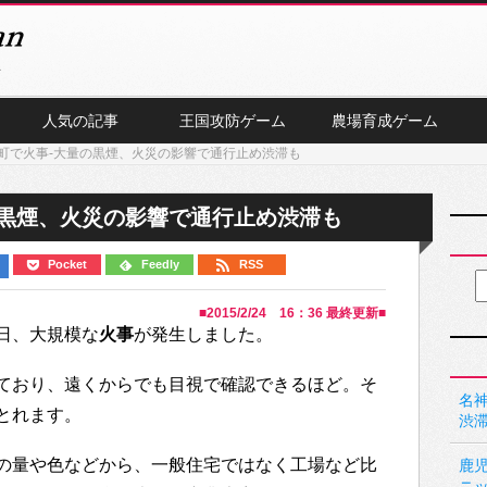
人気の記事
王国攻防ゲーム
農場育成ゲーム
町で火事-大量の黒煙、火災の影響で通行止め渋滞も
の黒煙、火災の影響で通行止め渋滞も
Pocket
Feedly
RSS
■
2015/2/24 16：36
最終更新■
日、大規模な
火事
が発生しました。
ており、遠くからでも目視で確認できるほど。そ
名神
とれます。
渋
の量や色などから、一般住宅ではなく工場など比
鹿
ニ