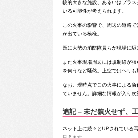
較的大きな施設、あるいはプラス
いる可能性が考えられます。
この火事の影響で、周辺の道路で
が出ている模様。
既に大勢の消防隊員らが現場に駆
また火事現場周辺には規制線が張
を伺うなど騒然。上空ではヘリも
なお、現時点でこの火事による負
ていません。詳細な情報が入り次
追記 – 未だ鎮火せず、
ネット上に続々とUPされている
見えます。