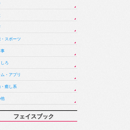
件
故
害
能・スポーツ
祥事
もしろ
ーム・アプリ
動・癒し系
の他
フェイスブック