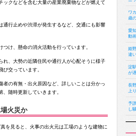
チックなどを含む大量の産業廃棄物などが燃えて
ワカ
歳
は通行止めや渋滞が発生するなど、交通にも影響
愛
動
けつけ、懸命の消火活動を行っています。
姫
違
られ、大勢の近隣住民や通行人が心配そうに様子
淀
飛び交っています。
が
傷者の有無・出火原因など、詳しいことは分かっ
長
上
第、随時更新していきます。
予
工場火災か
し
写真を見ると、火事の出火元は工場のような建物に