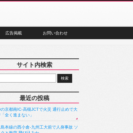
広告掲載
お問い合わせ
サイト内検索
最近の投稿
の京都南IC-高槻JCTで火災 通行止めで大
滞「全く進まない」
児島本線の西小倉-九州工大前で人身事故 ソ
ックと衝突 飛び込みか