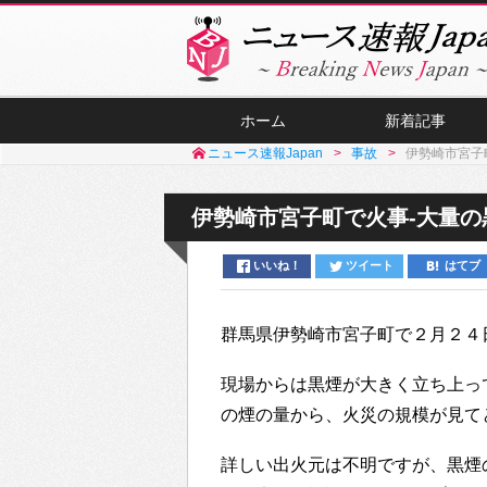
ホーム
新着記事
ニュース速報Japan
事故
伊勢崎市宮子
伊勢崎市宮子町で火事-大量
いいね！
ツイート
はてブ
群馬県伊勢崎市宮子町で２月２４
現場からは黒煙が大きく立ち上っ
の煙の量から、火災の規模が見て
詳しい出火元は不明ですが、黒煙