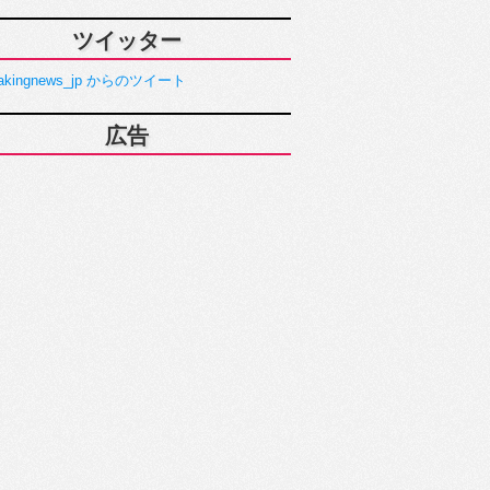
ツイッター
akingnews_jp からのツイート
広告