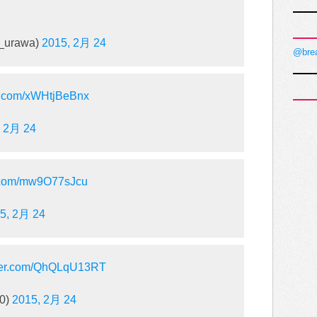
urawa)
2015, 2月 24
@bre
er.com/xWHtjBeBnx
, 2月 24
er.com/mw9O77sJcu
5, 2月 24
tter.com/QhQLqU13RT
30)
2015, 2月 24