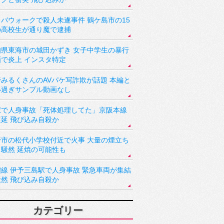
バウォークで殺人未遂事件 鶴ケ島市の15
の高校生が通り魔で逮捕
知県東海市の城田かずき 女子中学生の暴行
画で炎上 インスタ特定
野みるくさんのAVパケ写詐欺が話題 本編と
い過ぎサンプル動画なし
駅で人身事故「死体処理してた」京阪本線
遅延 飛び込み自殺か
野市の松代小学校付近で火事 大量の煙立ち
り騒然 延焼の可能性も
讃線 伊予三島駅で人身事故 緊急車両が集結
騒然 飛び込み自殺か
カテゴリー