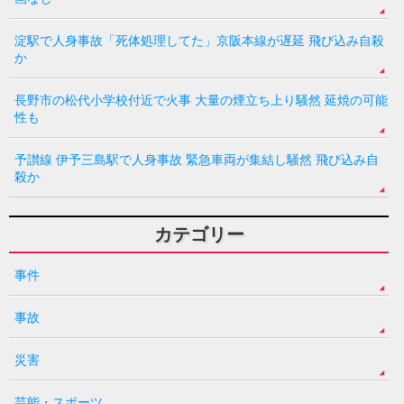
淀駅で人身事故「死体処理してた」京阪本線が遅延 飛び込み自殺
か
長野市の松代小学校付近で火事 大量の煙立ち上り騒然 延焼の可能
性も
予讃線 伊予三島駅で人身事故 緊急車両が集結し騒然 飛び込み自
殺か
カテゴリー
事件
事故
災害
芸能・スポーツ