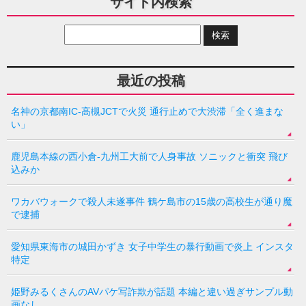
サイト内検索
最近の投稿
名神の京都南IC-高槻JCTで火災 通行止めで大渋滞「全く進まな
い」
鹿児島本線の西小倉-九州工大前で人身事故 ソニックと衝突 飛び
込みか
ワカバウォークで殺人未遂事件 鶴ケ島市の15歳の高校生が通り魔
で逮捕
愛知県東海市の城田かずき 女子中学生の暴行動画で炎上 インスタ
特定
姫野みるくさんのAVパケ写詐欺が話題 本編と違い過ぎサンプル動
画なし