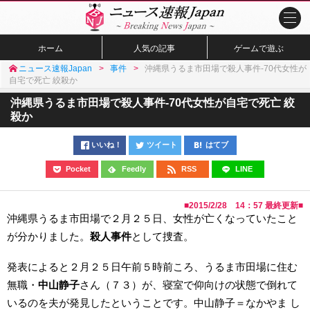
ホーム
人気の記事
ゲームで遊ぶ
ニュース速報Japan
事件
沖縄県うるま市田場で殺人事件-70代女性が
自宅で死亡 絞殺か
沖縄県うるま市田場で殺人事件-70代女性が自宅で死亡 絞
殺か
いいね！
ツイート
はてブ
Pocket
Feedly
RSS
LINE
■
2015/2/28 14：57
最終更新■
沖縄県うるま市田場で２月２５日、女性が亡くなっていたこと
が分かりました。
殺人事件
として捜査。
発表によると２月２５日午前５時前ころ、うるま市田場に住む
無職・
中山静子
さん（７３）が、寝室で仰向けの状態で倒れて
いるのを夫が発見したということです。中山静子＝なかやま し