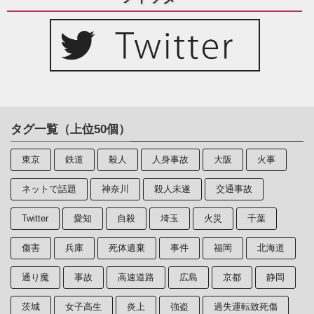
タグ一覧（上位50個）
東京
鉄道
殺人
人身事故
大阪
火事
ネットで話題
神奈川
殺人未遂
交通事故
Twitter
愛知
自殺
埼玉
火災
千葉
傷害
兵庫
死体遺棄
事件
福岡
北海道
通り魔
事故
高速道路
広島
京都
静岡
茨城
女子高生
炎上
強盗
過失運転致死傷