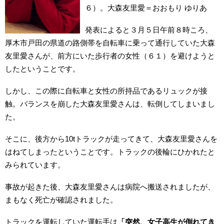
６）。大森友里愛＝おおもり ゆりあ
発表によると３月５日午前８時ころ、
厚木市戸田の県道の路側帯を自転車に乗って通行していた大森
友里愛さんが、前方にいた歩行者の女性（６１）を避けようと
したということです。
しかし、この際に自転車と女性の所持品であるリュックが接
触。バランスを崩した大森友里愛さんは、転倒してしまいまし
た。
そこに、後方から10tトラックが走ってきて、大森友里愛さんを
はねてしまったということです。トラックの後輪にひかれたと
みられています。
事故が起きた後、大森友里愛さんは病院へ搬送されましたが、
まもなく死亡が確認されました。
トラックを運転していた運転手は
「突然、女子高生が倒れてき