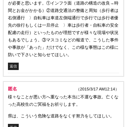
が必要と思います。①インフラ面（道路の構造の改良→時
間とお金がかかる）②道路交通法の整備と周知（歩行者は
右側通行 〉自転車は車道左側端通行で歩行では歩行者優
先の徐行もしくは一旦停止 〉車は歩行者・自転車の安全
配慮の走行）といったものが理想ですが様々な現場や状況
もあるでしょう。③マスコミなどの報道で、こうした事件
や事故が「あった」だけでなく、この様な事態はこの様に
防いで下さいと知らせてほしい。
返信
匿名
（2015/3/17 AM12:14）
様々なことが悪い方へ重なった本当に不運な事故。亡くな
った高校生のご冥福をお祈りします。
県は、こういう危険な道路をなくす努力をしてほしい。