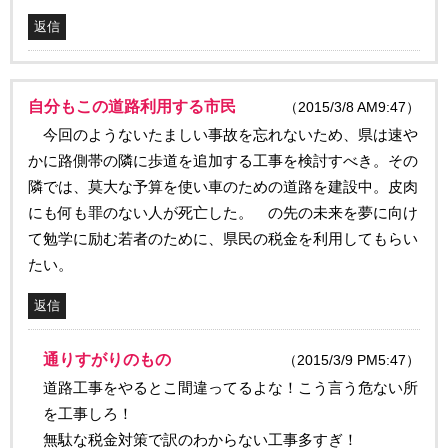
返信
自分もこの道路利用する市民
（2015/3/8 AM9:47）
今回のようないたましい事故を忘れないため、県は速や
かに路側帯の隣に歩道を追加する工事を検討すべき。その
隣では、莫大な予算を使い車のための道路を建設中。皮肉
にも何も罪のない人が死亡した。 の先の未来を夢に向け
て勉学に励む若者のために、県民の税金を利用してもらい
たい。
返信
通りすがりのもの
（2015/3/9 PM5:47）
道路工事をやるとこ間違ってるよな！こう言う危ない所
を工事しろ！
無駄な税金対策で訳のわからない工事多すぎ！