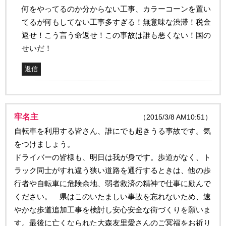
何をやってるのか分からない工事、カラーコーンを置い
てるが何もしてない工事多すぎる！無意味な渋滞！税金
返せ！こう言う命返せ！この事故は誰も悪くない！国の
せいだ！
返信
牢名主
（2015/3/8 AM10:51）
自転車を利用する皆さん、誰にでも起きうる事故です。気
をつけましょう。
ドライバーの皆様も、明日は我が身です。歩道がなく、ト
ラック同士がすれ違う狭い道路を通行するときは、他の歩
行者や自転車に危険余地、弱者救済の精神で仕事に励んで
ください。 県はこのいたましい事故を忘れないため、速
やかな歩道追加工事を検討し安心安全な街づくりを願いま
す。最後に亡くなられた大森友里愛さんのご冥福をお祈り