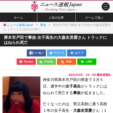
ホーム
人気の記事
ゲームで遊ぶ
ニュース速報Japan
事故
厚木市戸田で事故-女子高生の大森友里愛さ
ん トラックにはねられ死亡
厚木市戸田で事故-女子高生の大森友里愛さん トラックに
はねられ死亡
いいね！
ツイート
はてブ
Pocket
Feedly
RSS
LINE
■
2015/3/5 18：58
最終更新■
神奈川県厚木市戸田の県道で３月５
日、通学中の
女子高生
がトラックには
ねられて死亡する
事故
が起きました。
亡くなったのは、県立高校に通う高校
１年の女子高生・
大森友里愛
さん（１