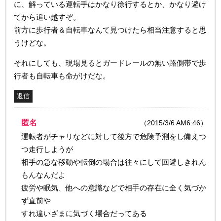
に、解っている運転手はかなり徐行するとか、かなり避け
てから追い越すぞ。
前方に歩行者＆自転車なんて見つけたら相当注意すると思
うけどな。
それにしても、現場見るとガードレールの無い路側帯で歩
行者も自転車も命がけだな。
返信
匿名
（2015/3/6 AM6:46）
運転者がチャリなどに対して後方で危険予測をし備えつ
つ走行しようが
相手の急な移動や転倒の場合は往々にして回避しきれん
もんなんだよ
疲労や眠気、他への意識などで相手の存在に全く気づか
ず直前や
すれ違いざまに気づく場合だってある