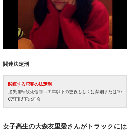
関連法定刑
関連する犯罪の法定刑
過失運転致死傷罪…７年以下の懲役もしくは禁錮または10
0万円以下の罰金
女子高生の大森友里愛さんがトラックには