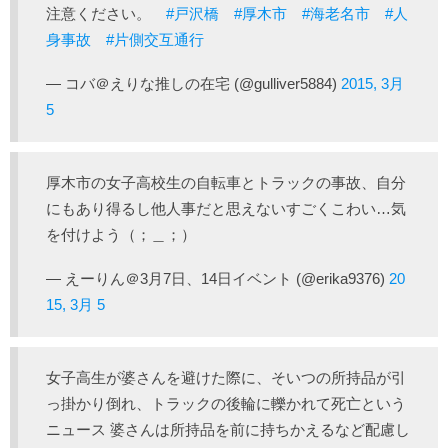
注意ください。
#戸沢橋
#厚木市
#海老名市
#人
身事故
#片側交互通行
— コバ＠えりな推しの在宅 (@gulliver5884)
2015, 3月
5
厚木市の女子高校生の自転車とトラックの事故、自分
にもあり得るし他人事だと思えないすごくこわい…気
を付けよう（；＿；）
— えーりん＠3月7日、14日イベント (@erika9376)
20
15, 3月 5
女子高生が婆さんを避けた際に、そいつの所持品が引
っ掛かり倒れ、トラックの後輪に轢かれて死亡という
ニュース 婆さんは所持品を前に持ちかえるなど配慮し