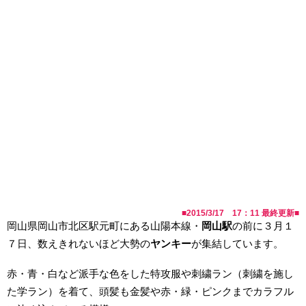
■
2015/3/17 17：11
最終更新■
岡山県岡山市北区駅元町にある山陽本線・
岡山駅
の前に３月１
７日、数えきれないほど大勢の
ヤンキー
が集結しています。
赤・青・白など派手な色をした特攻服や刺繍ラン（刺繍を施し
た学ラン）を着て、頭髪も金髪や赤・緑・ピンクまでカラフル