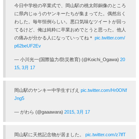
今日中学校の卒業式で、岡山駅の桃太郎銅像のところ
に県内じゅうのヤンキーたちが集まってた。偶然出く
わした。毎年恒例らしい。悪口気味なツイートが回っ
てるけど、俺は純粋に卒業おめでとうと思った。他人
の痛みが分かる人になっていってね＊
pic.twitter.com/
p62beUF2Ev
— 小川光一(国際協力/防災教育) (@Koichi_Ogawa)
20
15, 3月 17
岡山駅のヤンキー中学生すげえ
pic.twitter.com/Hr0ONf
Jng5
— がわら (@gaaawara)
2015, 3月 17
岡山駅に天然記念物が居ました。
pic.twitter.com/z7lfT