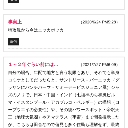
事実上
（2020/6/24 PM5:28）
特攻服から今はニッカポッカ
返信
１～２年ぐらい前には…
（2021/7/27 PM6:09）
自分の場合、年配で地方と言う制限もあり、それでも単身
コミケとしてだったらと、サントリース－パーニッカ（グ
ラサンにパンチパーマ・サミーデービスジュニア風）ジャ
ズのノリで、日本・中国・インド（七福神のち和風ビル
マ・イスタンブール・アカプルコ・ベルギー）の構想（ロ
ープウエイの必要性）や、その後パワースポット・帝釈天
王（地球大気圏）やアマテラス（宇宙）まで開発掲示した
が、こちらは田舎なので偏見も多く住民も理解せず、最終