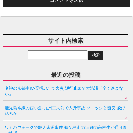
サイト内検索
最近の投稿
名神の京都南IC-高槻JCTで火災 通行止めで大渋滞「全く進まな
い」
鹿児島本線の西小倉-九州工大前で人身事故 ソニックと衝突 飛び
込みか
ワカバウォークで殺人未遂事件 鶴ケ島市の15歳の高校生が通り魔
で逮捕