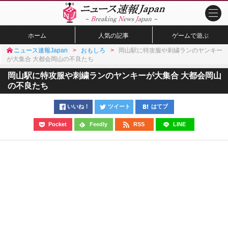
ホーム
人気の記事
ゲームで遊ぶ
ニュース速報Japan
おもしろ
岡山駅に特攻服や刺繍ランのヤンキー
が大集合 大都会岡山の不良たち
岡山駅に特攻服や刺繍ランのヤンキーが大集合 大都会岡山
の不良たち
いいね！
ツイート
はてブ
Pocket
Feedly
RSS
LINE