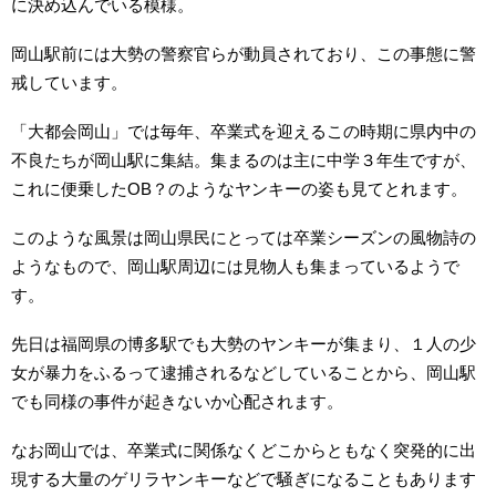
に決め込んでいる模様。
岡山駅前には大勢の警察官らが動員されており、この事態に警
戒しています。
「大都会岡山」では毎年、卒業式を迎えるこの時期に県内中の
不良たちが岡山駅に集結。集まるのは主に中学３年生ですが、
これに便乗したOB？のようなヤンキーの姿も見てとれます。
このような風景は岡山県民にとっては卒業シーズンの風物詩の
ようなもので、岡山駅周辺には見物人も集まっているようで
す。
先日は福岡県の博多駅でも大勢のヤンキーが集まり、１人の少
女が暴力をふるって逮捕されるなどしていることから、岡山駅
でも同様の事件が起きないか心配されます。
なお岡山では、卒業式に関係なくどこからともなく突発的に出
現する大量のゲリラヤンキーなどで騒ぎになることもあります