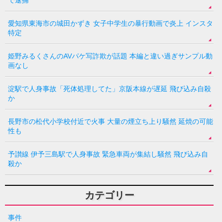
愛知県東海市の城田かずき 女子中学生の暴行動画で炎上 インスタ
特定
姫野みるくさんのAVパケ写詐欺が話題 本編と違い過ぎサンプル動
画なし
淀駅で人身事故「死体処理してた」京阪本線が遅延 飛び込み自殺
か
長野市の松代小学校付近で火事 大量の煙立ち上り騒然 延焼の可能
性も
予讃線 伊予三島駅で人身事故 緊急車両が集結し騒然 飛び込み自
殺か
カテゴリー
事件