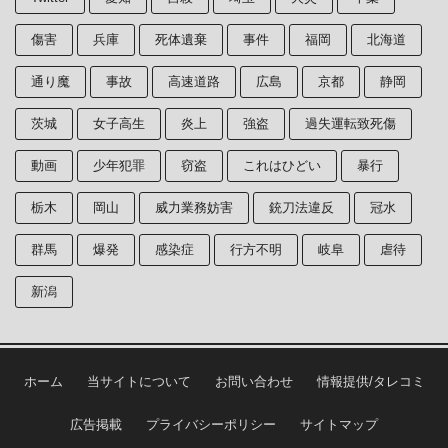
傷害
兵庫
死体遺棄
事件
福岡
北海道
通り魔
事故
高速道路
広島
京都
静岡
茨城
女子高生
炎上
強盗
過失運転致死傷
動画
少年犯罪
窃盗
これはひどい
暴行
栃木
岡山
威力業務妨害
銃刀法違反
冠水
群馬
爆発
感染症
行方不明
岐阜
虐待
新潟
ホーム
当サイトについて
お問い合わせ
情報提供/タレコミ
広告掲載
プライバシーポリシー
サイトマップ