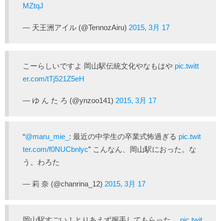
MZtqJ
— 天王洲アイル (@TennozAiru)
2015, 3月 17
こーらしいですよ 岡山駅伝統文化やなもはや
pic.twitt
er.com/tTj521Z5eH
— ゆ ん た ろ (@ynzoo141)
2015, 3月 17
“
@maru_mie_
: 最近の中学生の卒業式怖過ぎる
pic.twit
ter.com/f0NUCbnlyc
” こんなん、岡山駅におった。な
う。わろた
— 莉 奈 (@chanrina_12)
2015, 3月 17
岡山駅すごい！とりあえず握手してもらった。
pic.twit