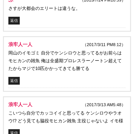
（2015/7/24 PM10:39）
さすが大都会のエリートは違うな。
返信
浪牢人一人
（2017/3/11 PM8:12）
岡山のイモゴミ 自分でケンシロウと思ってるがお前らは
モヒカンの雑魚 俺は全盛期プロレスラーノートン超えて
たからマジで10匹かかってきても勝てる
返信
浪牢人一人
（2017/3/13 AM5:48）
こいつら自分でカッコイイと思ってる ケンシロウやラオ
ウ!? どう見ても脇役モヒカン雑魚 主役じゃないよ イモ様
返信