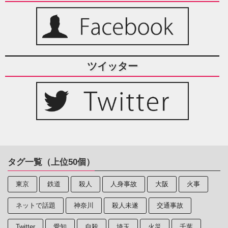
ツイッター
タグ一覧（上位50個）
東京
鉄道
殺人
人身事故
大阪
火事
ネットで話題
神奈川
殺人未遂
交通事故
Twitter
愛知
自殺
埼玉
火災
千葉