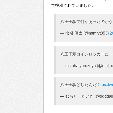
で投稿されていました。
八王子駅で何かあったのかな(´Д
— 松盛 優太 (@mtmryt853)
2
八王子駅コインロッカーに
— mizuha yorozuya (@mnt_
八王子駅どしたんだ？
pic.t
— むらた だいき (@ddddaik