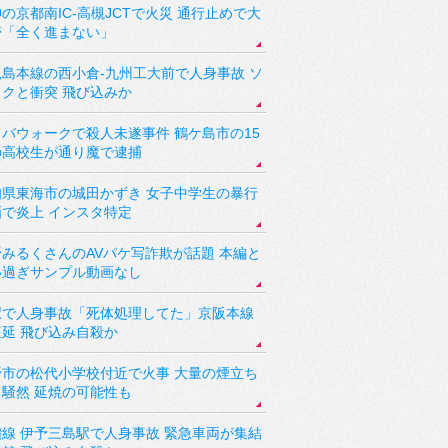
の京都南IC-高槻JCTで火災 通行止めで大
滞「全く進まない」
児島本線の西小倉-九州工大前で人身事故 ソ
ックと衝突 飛び込みか
バウォークで殺人未遂事件 鶴ケ島市の15
の高校生が通り魔で逮捕
知県東海市の城田かずき 女子中学生の暴行
画で炎上 インスタ特定
野みるくさんのAVパケ写詐欺が話題 本編と
い過ぎサンプル動画なし
駅で人身事故「死体処理してた」京阪本線
遅延 飛び込み自殺か
野市の松代小学校付近で火事 大量の煙立ち
り騒然 延焼の可能性も
讃線 伊予三島駅で人身事故 緊急車両が集結