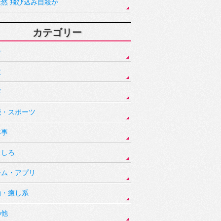
騒然 飛び込み自殺か
カテゴリー
件
故
害
能・スポーツ
祥事
もしろ
ーム・アプリ
動・癒し系
の他