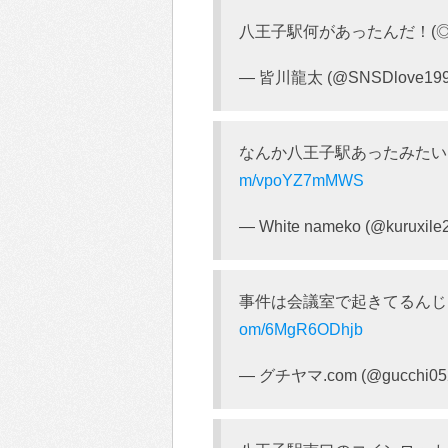
八王子駅何があったんだ！(◎
— 皆川龍太 (@SNSDlove19
なんか八王子駅あったみたい 
m/vpoYZ7mMWS
— White nameko (@kuruxile
事件は会議室で起きてるん
om/6MgR6ODhjb
— グチヤマ.com (@gucchi05