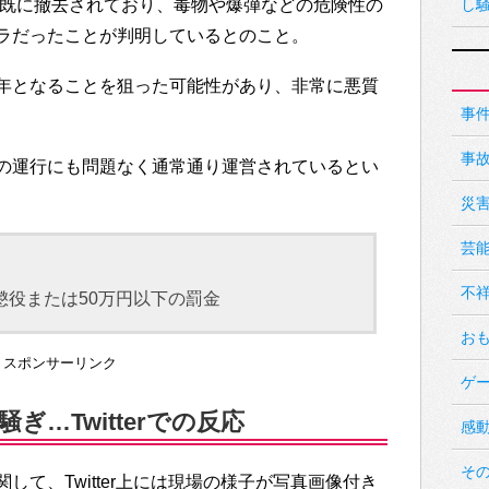
は既に撤去されており、毒物や爆弾などの危険性の
し
ラだったことが判明しているとのこと。
年となることを狙った可能性があり、非常に悪質
事
事
の運行にも問題なく通常通り運営されているとい
災
芸
不
懲役または50万円以下の罰金
お
スポンサーリンク
ゲ
…Twitterでの反応
感
そ
して、Twitter上には現場の様子が写真画像付き