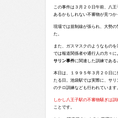
この事件は３月２０日午前、八王
あるかもしれない不審物が見つか
現場では規制線が張られ、大勢の
た。
また、ガスマスクのようなものを
では報道関係者や通行人の方々に
サリン事件
に関連した訓練である
本日は、１９９５年３月２０日に
たる日。池袋駅では実際に、サリ
のテロ訓練なども行われています
しかし八王子駅の不審物騒ぎは訓
ことです。