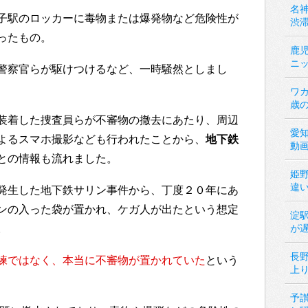
名神
子駅のロッカーに毒物または爆発物など危険性が
渋
ったもの。
鹿
ニ
警察官らが駆けつけるなど、一時騒然としまし
ワカ
歳
装着した捜査員らが不審物の撤去にあたり、周辺
愛
よるスマホ撮影なども行われたことから、
地下鉄
動
との情報も流れました。
姫
違
発生した地下鉄サリン事件から、丁度２０年にあ
ンの入った袋が置かれ、ケガ人が出たという想定
淀
。
が
長
練ではなく、本当に不審物が置かれていた
という
上
予