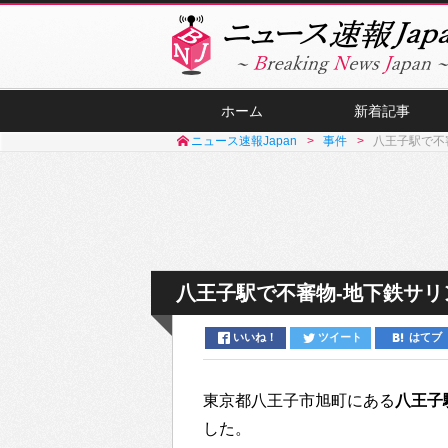
ホーム
新着記事
ニュース速報Japan
事件
八王子駅で不
八王子駅で不審物-地下鉄サリ
いいね！
ツイート
はてブ
東京都八王子市旭町にある
八王子
した。