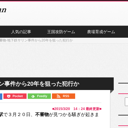
人気の記事
王国攻防ゲーム
農場育成ゲーム
審物-地下鉄サリン事件から20年を狙った犯行か
ン事件から20年を狙った犯行か
Pocket
Feedly
RSS
■
2015/3/20 14：24
最終更新■
駅
で３月２０日、
不審物
が見つかる騒ぎが起きま