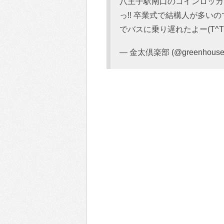
八王子駅南口のコインロッカ
っ!! 卒業式で結構人が多
でバスに乗り遅れたよー(T^T
— 金太倶楽部 (@greenhousek