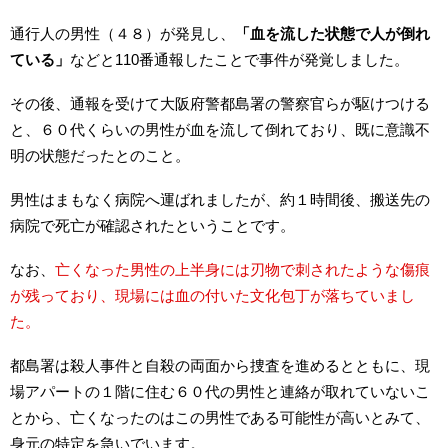
通行人の男性（４８）が発見し、
「血を流した状態で人が倒れ
ている」
などと110番通報したことで事件が発覚しました。
その後、通報を受けて大阪府警都島署の警察官らが駆けつける
と、６０代くらいの男性が血を流して倒れており、既に意識不
明の状態だったとのこと。
男性はまもなく病院へ運ばれましたが、約１時間後、搬送先の
病院で死亡が確認されたということです。
なお、
亡くなった男性の上半身には刃物で刺されたような傷痕
が残っており、現場には血の付いた文化包丁が落ちていまし
た。
都島署は殺人事件と自殺の両面から捜査を進めるとともに、現
場アパートの１階に住む６０代の男性と連絡が取れていないこ
とから、亡くなったのはこの男性である可能性が高いとみて、
身元の特定を急いでいます。