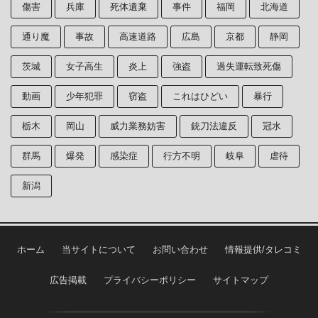
傷害
兵庫
死体遺棄
事件
福岡
北海道
通り魔
事故
高速道路
広島
京都
静岡
茨城
女子高生
炎上
強盗
過失運転致死傷
動画
少年犯罪
窃盗
これはひどい
暴行
栃木
岡山
威力業務妨害
銃刀法違反
冠水
群馬
爆発
感染症
行方不明
岐阜
虐待
新潟
ホーム
当サイトについて
お問い合わせ
情報提供/タレコミ
広告掲載
プライバシーポリシー
サイトマップ