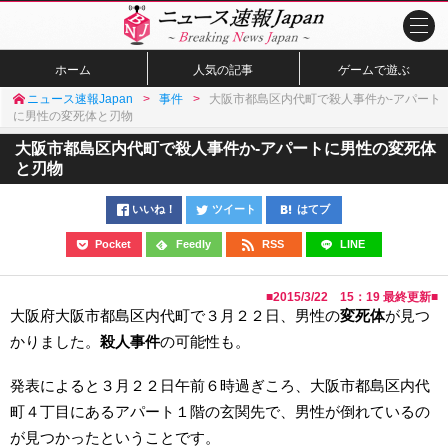
ホーム
人気の記事
ゲームで遊ぶ
ニュース速報Japan
事件
大阪市都島区内代町で殺人事件か-アパート
に男性の変死体と刃物
大阪市都島区内代町で殺人事件か-アパートに男性の変死体
と刃物
いいね！
ツイート
はてブ
Pocket
Feedly
RSS
LINE
■
2015/3/22 15：19
最終更新■
大阪府大阪市都島区内代町で３月２２日、男性の
変死体
が見つ
かりました。
殺人事件
の可能性も。
発表によると３月２２日午前６時過ぎころ、大阪市都島区内代
町４丁目にあるアパート１階の玄関先で、男性が倒れているの
が見つかったということです。