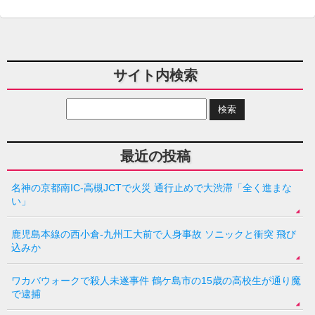
サイト内検索
最近の投稿
名神の京都南IC-高槻JCTで火災 通行止めで大渋滞「全く進まな
い」
鹿児島本線の西小倉-九州工大前で人身事故 ソニックと衝突 飛び
込みか
ワカバウォークで殺人未遂事件 鶴ケ島市の15歳の高校生が通り魔
で逮捕