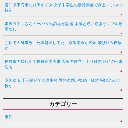
愛知県東海市の城田かずき 女子中学生の暴行動画で炎上 インスタ
特定
姫野みるくさんのAVパケ写詐欺が話題 本編と違い過ぎサンプル動
画なし
淀駅で人身事故「死体処理してた」京阪本線が遅延 飛び込み自殺
か
長野市の松代小学校付近で火事 大量の煙立ち上り騒然 延焼の可能
性も
予讃線 伊予三島駅で人身事故 緊急車両が集結し騒然 飛び込み自
殺か
カテゴリー
事件