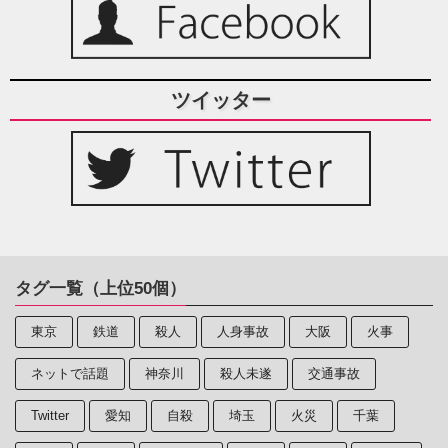
ツイッター
タグ一覧（上位50個）
東京
鉄道
殺人
人身事故
大阪
火事
ネットで話題
神奈川
殺人未遂
交通事故
Twitter
愛知
自殺
埼玉
火災
千葉