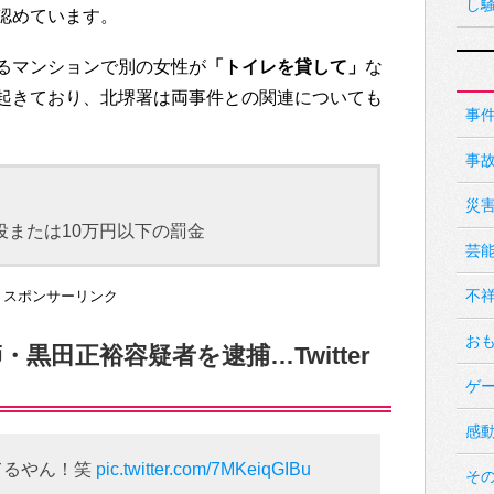
し
認めています。
るマンションで別の女性が
「トイレを貸して」
な
起きており、北堺署は両事件との関連についても
事
事
災
役または10万円以下の罰金
芸
不
スポンサーリンク
お
黒田正裕容疑者を逮捕…Twitter
ゲ
感
てるやん！笑
pic.twitter.com/7MKeiqGIBu
そ