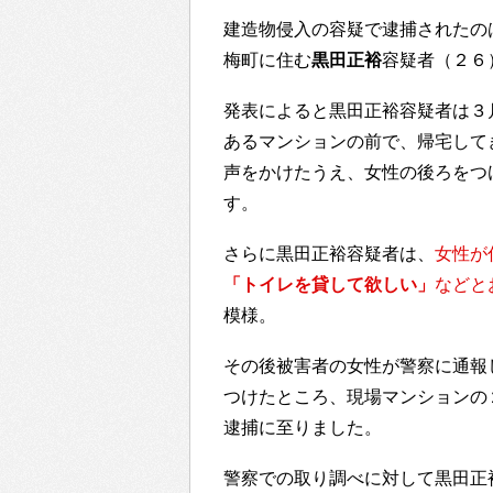
建造物侵入の容疑で逮捕されたの
梅町に住む
黒田正裕
容疑者（２６
発表によると黒田正裕容疑者は３
あるマンションの前で、帰宅して
声をかけたうえ、女性の後ろをつ
す。
さらに黒田正裕容疑者は、
女性が
「トイレを貸して欲しい」
などと
模様。
その後被害者の女性が警察に通報
つけたところ、現場マンションの
逮捕に至りました。
警察での取り調べに対して黒田正