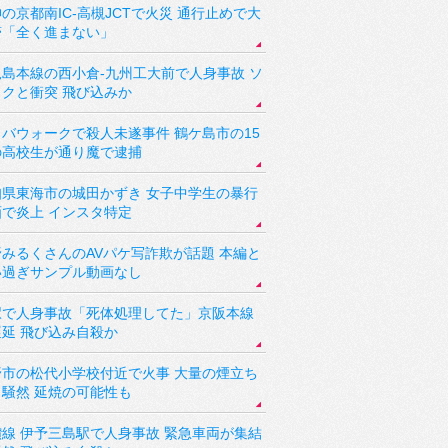
の京都南IC-高槻JCTで火災 通行止めで大
滞「全く進まない」
児島本線の西小倉-九州工大前で人身事故 ソ
ックと衝突 飛び込みか
バウォークで殺人未遂事件 鶴ケ島市の15
の高校生が通り魔で逮捕
知県東海市の城田かずき 女子中学生の暴行
画で炎上 インスタ特定
野みるくさんのAVパケ写詐欺が話題 本編と
い過ぎサンプル動画なし
駅で人身事故「死体処理してた」京阪本線
遅延 飛び込み自殺か
野市の松代小学校付近で火事 大量の煙立ち
り騒然 延焼の可能性も
讃線 伊予三島駅で人身事故 緊急車両が集結