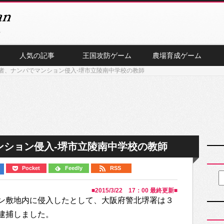
人気の記事
王国攻防ゲーム
農場育成ゲーム
者、ナンパでマンション侵入-堺市立陵南中学校の教師
ンション侵入-堺市立陵南中学校の教師
Pocket
Feedly
RSS
■
2015/3/22 17：00
最終更新■
ン敷地内に侵入したとして、大阪府警北堺署は３
逮捕しました。