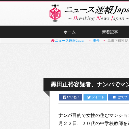
ホーム
新着記事
ニュース速報Japan
事件
黒田正裕容疑
黒田正裕容疑者、ナンパでマ
いいね！
ツイート
はてブ
ナンパ
目的で女性の住むマンショ
月２２日、２０代の中学校教師を