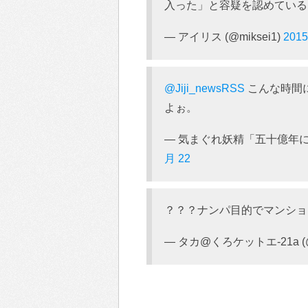
入った」と容疑を認めている
— アイリス (@miksei1)
2015
@Jiji_newsRSS
こんな時間
よぉ。
— 気まぐれ妖精「五十億年に一人の
月 22
？？？ナンパ目的でマンショ
— タカ@くろケットエ-21a (@t