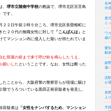
名神
は、
堺市立陵南中学校
の教諭で、堺市北区百舌鳥
渋
）です。
鹿
ニ
月２２日午前２時５分ころ、堺市北区長曽根町に
きた２０代の無職女性に対して
「こんばんは」
と
ワカ
歳
けてマンション内に侵入した疑いが持たれていま
愛
動
住む部屋の前まで来て呼び鈴を鳴らしたうえ、
姫
お願いした
ということです。なお、女性は断った
違
淀
したことから、大阪府警の警察官らが現場に駆け
が
２階でうろついている黒田正裕容疑者を発見し、
長
上
予
裕容疑者は
「女性をナンパするため、マンション