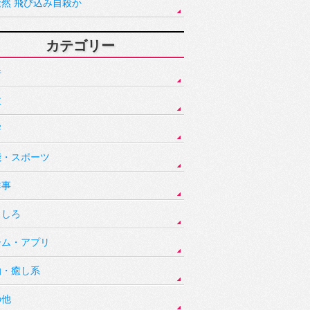
騒然 飛び込み自殺か
カテゴリー
件
故
害
能・スポーツ
祥事
もしろ
ーム・アプリ
動・癒し系
の他