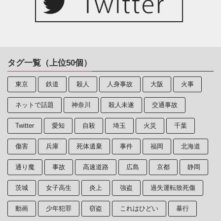
タグ一覧（上位50個）
東京
鉄道
殺人
人身事故
大阪
火事
ネットで話題
神奈川
殺人未遂
交通事故
Twitter
愛知
自殺
埼玉
火災
千葉
傷害
兵庫
死体遺棄
事件
福岡
北海道
通り魔
事故
高速道路
広島
京都
静岡
茨城
女子高生
炎上
強盗
過失運転致死傷
動画
少年犯罪
窃盗
これはひどい
暴行