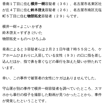
香南１丁目に住む
横井一樹
容疑者（３６）、名古屋市名東区社
が丘４丁目に住む
鈴木啓太
容疑者（２６）、名古屋市南区元塩
町５丁目に住む
物部拓史
容疑者（２９）らです。
横井一樹＝よこい かずき
鈴木啓太＝すずき けいた
物部拓史＝ものべ ひろふみ
発表によると３容疑者らは２月２１日午後７時５５分ころ、ケ
アホームひまわりに入居している女性（９３）の口に指を差し
込んだほか、指で鼻を塞ぐなどの暴行を加えた疑いが持たれて
います。
幸い、この事件で被害者の女性にケガはありませんでした。
守山署が別の事件で横井一樹容疑者を調べていたところ、スマ
ホから暴行の様子を撮影した動画が見つかったことから、事件
が発覚したということです。