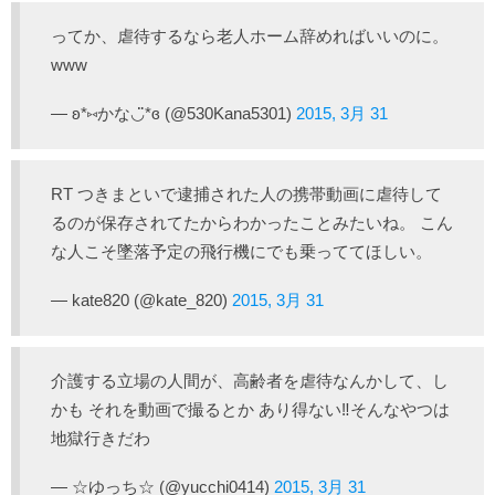
ってか、虐待するなら老人ホーム辞めればいいのに。
www
— ʚ*⑅かな◡̈*ɞ (@530Kana5301)
2015, 3月 31
RT つきまといで逮捕された人の携帯動画に虐待して
るのが保存されてたからわかったことみたいね。 こん
な人こそ墜落予定の飛行機にでも乗っててほしい。
— kate820 (@kate_820)
2015, 3月 31
介護する立場の人間が、高齢者を虐待なんかして、し
かも それを動画で撮るとか あり得ない‼️そんなやつは
地獄行きだわ
— ☆ゆっち☆ (@yucchi0414)
2015, 3月 31