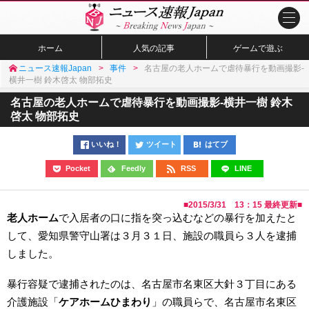
ホーム
人気の記事
ゲームで遊ぶ
ニュース速報Japan
事件
名古屋の老人ホームで虐待暴行を動画撮影-
横井一樹 鈴木啓太 物部拓史
名古屋の老人ホームで虐待暴行を動画撮影-横井一樹 鈴木
啓太 物部拓史
いいね！
ツイート
はてブ
Pocket
Feedly
RSS
LINE
■
2015/3/31 13：15
最終更新■
老人ホーム
で入居者の口に指を突っ込むなどの暴行を加えたと
して、愛知県警守山署は３月３１日、施設の職員ら３人を逮捕
しました。
暴行容疑で逮捕されたのは、名古屋市名東区大針３丁目にある
介護施設「
ケアホームひまわり
」の職員らで、名古屋市名東区