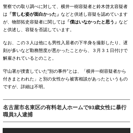
警察での取り調べに対して、横井一樹容疑者と鈴木啓太容疑者
は
「苦しむ姿が面白かった」
などと供述し容疑を認めています
が、物部拓史容疑者に関しては
「僕はいなかったと思う」
など
と供述し、容疑を否認しています。
なお、この３人は他にも男性入居者の下半身を撮影したり、遅
刻が多いなど勤務態度が悪かったことから、３月３１日付けで
解雇されているとのこと。
守山署が捜査していた”別の事件”とは、「横井一樹容疑者から
付きまとわれた」と別の女性から被害相談があったというもの
ですが、詳細は不明。
名古屋市名東区の有料老人ホームで93歳女性に暴行
職員3人逮捕