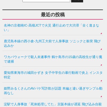
最近の投稿
名神の京都南IC-高槻JCTで火災 通行止めで大渋滞「全く進まな
い」
鹿児島本線の西小倉-九州工大前で人身事故 ソニックと衝突 飛び
込みか
ワカバウォークで殺人未遂事件 鶴ケ島市の15歳の高校生が通り魔
で逮捕
愛知県東海市の城田かずき 女子中学生の暴行動画で炎上 インスタ
特定
姫野みるくさんのAVパケ写詐欺が話題 本編と違い過ぎサンプル動
画なし
淀駅で人身事故「死体処理してた」京阪本線が遅延 飛び込み自殺