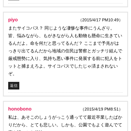
piyo
（2015/4/17 PM10:49）
またサイコパス？ 同じような凄惨な事件にうんざり。
皆、悩みながら、もがきながら人も動物も懸命に生きてい
るんだよ。命を何だと思ってるんだ？ ここまで予兆がは
っきり出てるんだから地域の住民は警察とガッチリ組んで
厳戒態勢に入り、気持ち悪い事件に発展する前に犯人をト
ットと捕まえろよ。サイコパスでしたじゃ済まされない
ぞ。
返信
honobono
（2015/4/19 PM8:51）
私は、あそこのしょうがっこう通ってて最近卒業したばか
りだから、とても悲しい。しかも、公園でもよく遊んでて