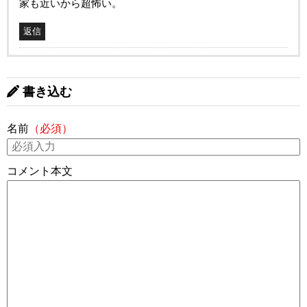
家も近いから超怖い。
返信
書き込む
名前
（必須）
コメント本文