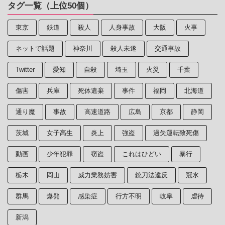
タグ一覧（上位50個）
東京
鉄道
殺人
人身事故
大阪
火事
ネットで話題
神奈川
殺人未遂
交通事故
Twitter
愛知
自殺
埼玉
火災
千葉
傷害
兵庫
死体遺棄
事件
福岡
北海道
通り魔
事故
高速道路
広島
京都
静岡
茨城
女子高生
炎上
強盗
過失運転致死傷
動画
少年犯罪
窃盗
これはひどい
暴行
栃木
岡山
威力業務妨害
銃刀法違反
冠水
群馬
爆発
感染症
行方不明
岐阜
虐待
新潟