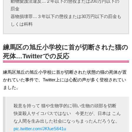
動物愛護法違反…２年以下の懲役または200万円以下の
罰金
器物損壊罪…３年以下の懲役または30万円以下の罰金も
しくは科料
練馬区の旭丘小学校に首が切断された猫の
死体…Twitterでの反応
練馬区旭丘の旭丘小学校に首が切断された状態の猫の死体が置
かれていた事件で、Twitter上には心配の声が多く登校されてい
ました。
殺意を持って 猫や生物学的に弱い生物の頭部を切断
快楽殺人サイコパスではない 今更だが、日本は こん
な人間を生み出した社会になっちまったんだろうな。
pic.twitter.com/JKfueS641u