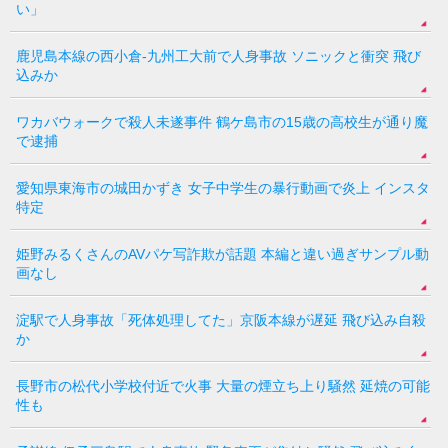
い」
鹿児島本線の西小倉-九州工大前で人身事故 ソニックと衝突 飛び
込みか
ワカバウォークで殺人未遂事件 鶴ケ島市の15歳の高校生が通り魔
で逮捕
愛知県東海市の城田かずき 女子中学生の暴行動画で炎上 インスタ
特定
姫野みるくさんのAVパケ写詐欺が話題 本編と違い過ぎサンプル動
画なし
淀駅で人身事故「死体処理してた」京阪本線が遅延 飛び込み自殺
か
長野市の松代小学校付近で火事 大量の煙立ち上り騒然 延焼の可能
性も