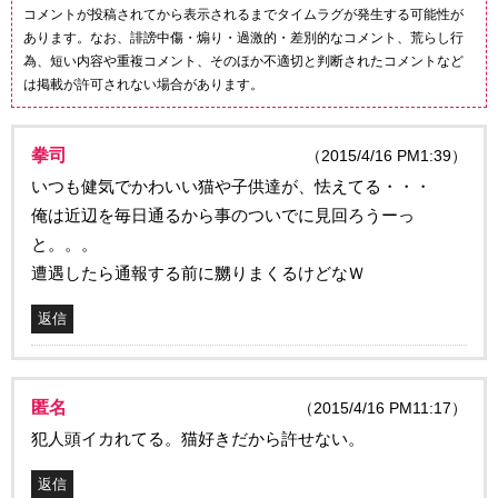
コメントが投稿されてから表示されるまでタイムラグが発生する可能性が
あります。なお、誹謗中傷・煽り・過激的・差別的なコメント、荒らし行
為、短い内容や重複コメント、そのほか不適切と判断されたコメントなど
は掲載が許可されない場合があります。
拳司
（2015/4/16 PM1:39）
いつも健気でかわいい猫や子供達が、怯えてる・・・
俺は近辺を毎日通るから事のついでに見回ろうーっ
と。。。
遭遇したら通報する前に嬲りまくるけどなＷ
返信
匿名
（2015/4/16 PM11:17）
犯人頭イカれてる。猫好きだから許せない。
返信