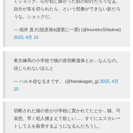
くショック。心がねじ曲がった奴の犯行だろうなぁ。
自分が首を切られたら、という想像ができない奴だろ
うな。ショックだ。
— 稲井 直大(脱原発&護憲に一票) (@InunekoShitukoe)
2015, 4月 10
東京練馬の小学校で猫の首切断遺体とか…なんなの。
信じられないほんと
— ハルキ@なるきです。 (@hanakagari_g)
2015, 4月
10
切断された猫の首が小学校に置かれてたとか…猫、可
哀想。早く犯人捕まえて欲しい…。すぐにエスカレー
トして人を殺害するようになるんだろうし。