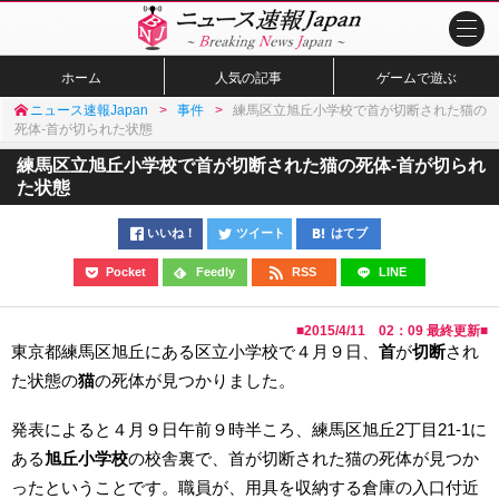
ホーム
人気の記事
ゲームで遊ぶ
ニュース速報Japan
事件
練馬区立旭丘小学校で首が切断された猫の
死体-首が切られた状態
練馬区立旭丘小学校で首が切断された猫の死体-首が切られ
た状態
いいね！
ツイート
はてブ
Pocket
Feedly
RSS
LINE
■
2015/4/11 02：09
最終更新■
東京都練馬区旭丘にある区立小学校で４月９日、
首
が
切断
され
た状態の
猫
の死体が見つかりました。
発表によると４月９日午前９時半ころ、練馬区旭丘2丁目21-1に
ある
旭丘小学校
の校舎裏で、首が切断された猫の死体が見つか
ったということです。職員が、用具を収納する倉庫の入口付近