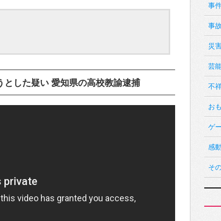
事
事
災
芸
うとした疑い 愛知県の高校教諭逮捕
不
お
ゲ
感
そ