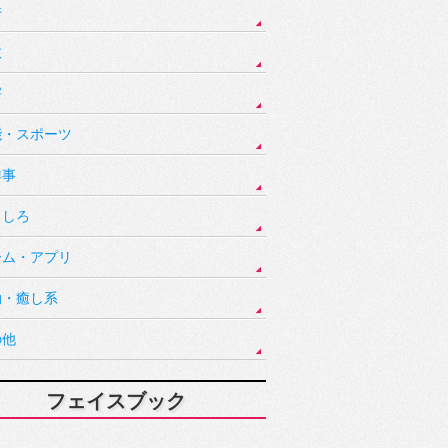
件
故
害
能・スポーツ
祥事
もしろ
ーム・アプリ
動・癒し系
の他
フェイスブック