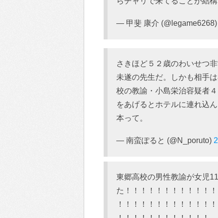
らチャリで来てることが結構
— 甲斐 康介 (@legame6268
さきほど５２歳のわいせつ非
未遂の先生だ。しかも相手は
校の教諭・小島栄治容疑者４
をあげるとホテルに連れ込ん
本って。
— 南蛮ぽると (@N_poruto)
2
東郷高校の男性教諭が女児1
た！！！！！！！！！！！！
！！！！！！！！！！！！！
！！！！！！！！！！！！