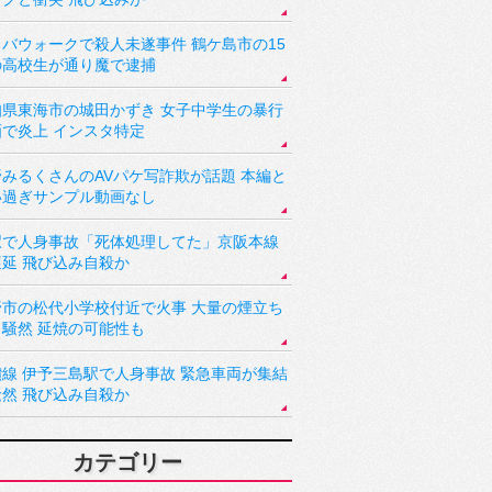
バウォークで殺人未遂事件 鶴ケ島市の15
の高校生が通り魔で逮捕
知県東海市の城田かずき 女子中学生の暴行
画で炎上 インスタ特定
野みるくさんのAVパケ写詐欺が話題 本編と
い過ぎサンプル動画なし
駅で人身事故「死体処理してた」京阪本線
遅延 飛び込み自殺か
野市の松代小学校付近で火事 大量の煙立ち
り騒然 延焼の可能性も
讃線 伊予三島駅で人身事故 緊急車両が集結
騒然 飛び込み自殺か
カテゴリー