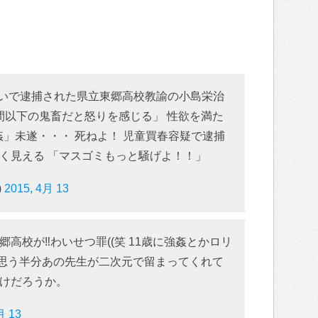
疑いで逮捕された県立東郷高校教諭の小島栄治
人間以下の鬼畜だと怒りを感じる」 性欲を満た
姦」未遂・・・ 死ねよ！ 児童買春容疑で逮捕
く見える 「マスゴミもっと騒げよ！！」
)
2015, 4月 13
東郷高校が‼︎わいせつ罪((笑 11歳に強姦とかロリ
 と思う半分あの先生が二次元で留まってくれて
けだろうか。
月 13