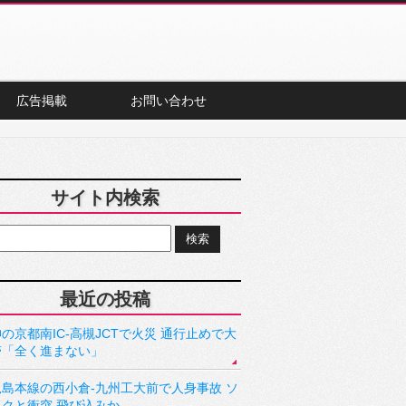
広告掲載
お問い合わせ
サイト内検索
最近の投稿
の京都南IC-高槻JCTで火災 通行止めで大
滞「全く進まない」
児島本線の西小倉-九州工大前で人身事故 ソ
ックと衝突 飛び込みか