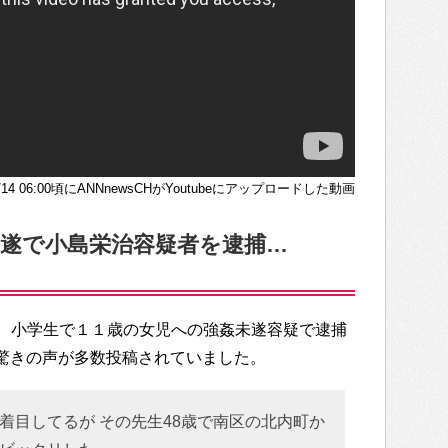
/4/14 06:00頃にANNnewsCHがYoutubeにアップロードした動画
未遂で小島栄治容疑者を逮捕…
、小学生で１１歳の女児への強姦未遂容疑で逮捕
では驚きの声が多数投稿されていました。
着目してるが その先生48歳で南区の北内町か