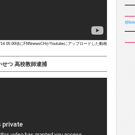
@bre
/4/14 05:00頃にFNNnewsCHがYoutubeにアップロードした動画
せつ 高校教師逮捕