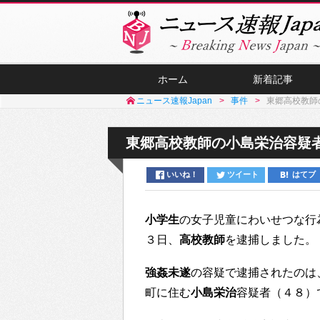
ホーム
新着記事
ニュース速報Japan
事件
東郷高校教師
東郷高校教師の小島栄治容疑者
いいね！
ツイート
はてブ
小学生
の女子児童にわいせつな行
３日、
高校教師
を逮捕しました。
強姦未遂
の容疑で逮捕されたのは
町に住む
小島栄治
容疑者（４８）