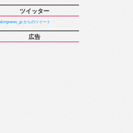
ツイッター
akingnews_jp からのツイート
広告