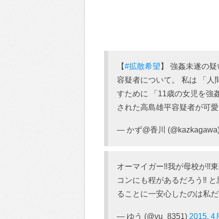
【
#拡散希望
】 強姦未遂の
容疑者について。 私は 「
すために 「11歳の女児を強
された高島雄平容疑者が可愛
— かず@香川 (@kazkagawa
オーマイガー‼︎我が母校が‼︎
コンにも程があるだろう‼︎
ることに一安心したのは私だ
— ゆう (@yu_8351)
2015, 4