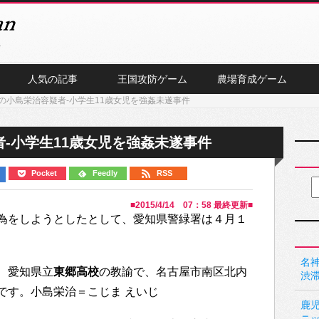
人気の記事
王国攻防ゲーム
農場育成ゲーム
の小島栄治容疑者-小学生11歳女児を強姦未遂事件
-小学生11歳女児を強姦未遂事件
Pocket
Feedly
RSS
■
2015/4/14 07：58
最終更新■
為をしようとしたとして、愛知県警緑署は４月１
名神
、愛知県立
東郷高校
の教諭で、名古屋市南区北内
渋
です。小島栄治＝こじま えいじ
鹿
ニ