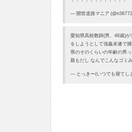
— 開世道路マニア (@n36772
愛知県高校教師(男、48歳)
をしようとして強姦未遂で捕
県のそのくらいの年齢の男っ
親もだし なんでこんなゴミ
— とっきー(いつでも寝てしまう人)