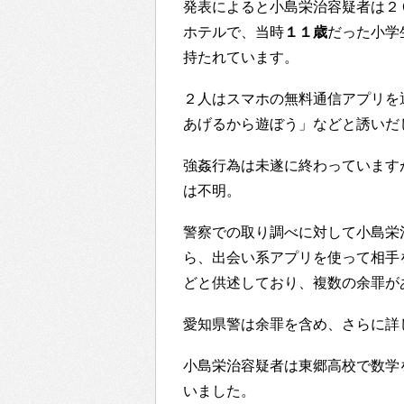
発表によると小島栄治容疑者は２
ホテルで、当時
１１歳
だった小学
持たれています。
２人はスマホの無料通信アプリを
あげるから遊ぼう」などと誘いだ
強姦行為は未遂に終わっています
は不明。
警察での取り調べに対して小島栄
ら、出会い系アプリを使って相手
どと供述しており、複数の余罪が
愛知県警は余罪を含め、さらに詳
小島栄治容疑者は東郷高校で数学
いました。