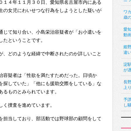
０１４年１１月３０日、愛知県名古屋市内にある
生の女児にわいせつな行為をしようとした疑いが
ワカ
歳
愛
通じて知り合い、小島栄治容疑者が「お小遣いを
動
したということです。
姫
違
が、どのような経緯で中断されたのか詳しいこと
淀
が
治容疑者は「性欲を満たすためだった。日頃か
長
を探していた」「他にも援助交際をしている」な
上
あるものとみられています。
予
しく捜査を進めています。
し
を担当しており、部活動では野球部の顧問をして