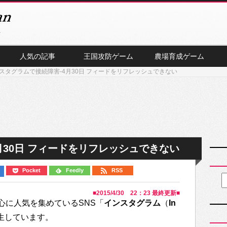
人気の記事
王国攻防ゲーム
農場育成ゲーム
スタグラムで接続障害-4月30日 フィードをリフレッシュできない
月30日 フィードをリフレッシュできない
Pocket
Feedly
RSS
■
2015/4/30 22：23
最終更新■
心に人気を集めているSNS「
インスタグラム
（
In
生しています。