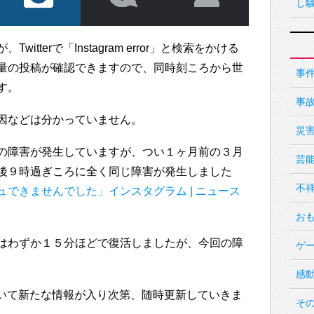
し
tterで「Instagram error」と検索をかける
量の投稿が確認できますので、同時刻ころから世
事
す。
事
因などは分かっていません。
災
の障害が発生していますが、つい１ヶ月前の３月
芸
後９時過ぎころに全く同じ障害が発生しました
不
できませんでした」インスタグラム | ニュース
お
はわずか１５分ほどで復活しましたが、今回の障
ゲ
感
ついて新たな情報が入り次第、随時更新していきま
そ