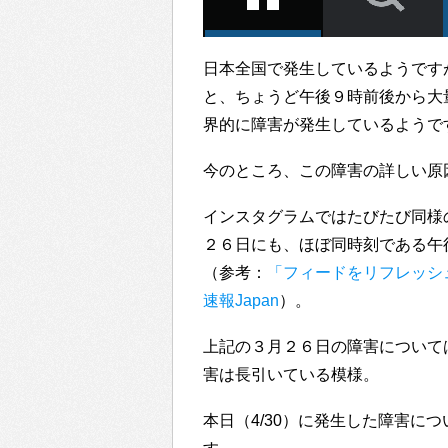
日本全国で発生しているようですが、Twi
と、ちょうど午後９時前後から大
界的に障害が発生しているようで
今のところ、この障害の詳しい原
インスタグラムではたびたび同様
２６日にも、ほぼ同時刻である午
（参考：
「フィードをリフレッシュ
速報Japan
）。
上記の３月２６日の障害について
害は長引いている模様。
本日（4/30）に発生した障害に