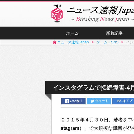
ホーム
新着記事
ニュース速報Japan
ゲーム・SNS
イン
インスタグラムで接続障害-4
いいね！
ツイート
はてブ
２０１５年４月３０日、若者を中
stagram
）」で大規模な
障害
が発