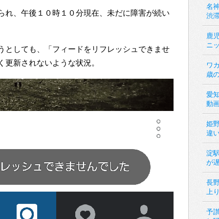
名神
られ、午後１０時１０分現在、未だに障害が続い
渋
鹿
ニ
うとしても、「フィードをリフレッシュできませ
く更新されないような状況。
ワカ
歳
愛
動
姫
違
淀
が
長
上
予