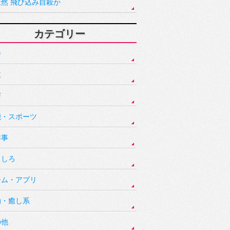
騒然 飛び込み自殺か
カテゴリー
件
故
害
能・スポーツ
祥事
もしろ
ーム・アプリ
動・癒し系
の他