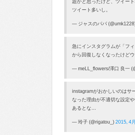
題かと思ったけど、ツイート
ツイート多いし。
— ジャスのパパ (@umk1228
急にインスタグラムが「フィ
から回復しなくなったけどウ
— meLL_flowers/澤口 良一 (@
instagramがおかしい
なった理由が不適切な設定や
あるとな…
— 玲子 (@rigatou_)
2015, 4