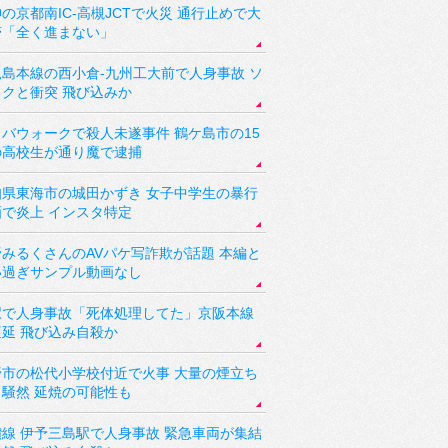
の京都南IC-高槻JCTで火災 通行止めで大
滞「全く進まない」
児島本線の西小倉-九州工大前で人身事故 ソ
ックと衝突 飛び込みか
バウォークで殺人未遂事件 鶴ケ島市の15
の高校生が通り魔で逮捕
知県東海市の城田かずき 女子中学生の暴行
画で炎上 インスタ特定
野みるくさんのAVパケ写詐欺が話題 本編と
い過ぎサンプル動画なし
駅で人身事故「死体処理してた」京阪本線
遅延 飛び込み自殺か
野市の松代小学校付近で火事 大量の煙立ち
り騒然 延焼の可能性も
讃線 伊予三島駅で人身事故 緊急車両が集結