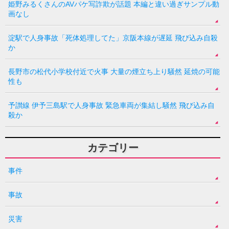
姫野みるくさんのAVパケ写詐欺が話題 本編と違い過ぎサンプル動
画なし
淀駅で人身事故「死体処理してた」京阪本線が遅延 飛び込み自殺
か
長野市の松代小学校付近で火事 大量の煙立ち上り騒然 延焼の可能
性も
予讃線 伊予三島駅で人身事故 緊急車両が集結し騒然 飛び込み自
殺か
カテゴリー
事件
事故
災害