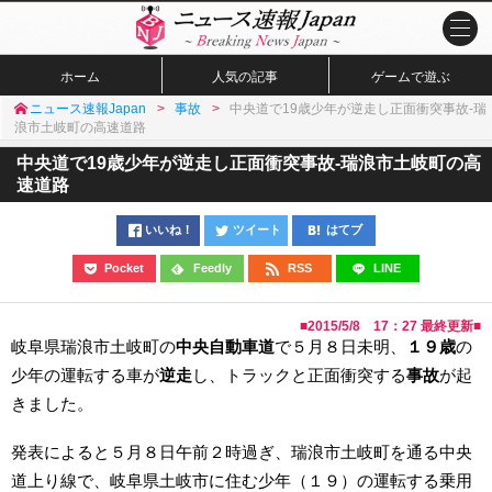
ホーム
人気の記事
ゲームで遊ぶ
ニュース速報Japan
事故
中央道で19歳少年が逆走し正面衝突事故-瑞
浪市土岐町の高速道路
中央道で19歳少年が逆走し正面衝突事故-瑞浪市土岐町の高
速道路
いいね！
ツイート
はてブ
Pocket
Feedly
RSS
LINE
■
2015/5/8 17：27
最終更新■
岐阜県瑞浪市土岐町の
中央自動車道
で５月８日未明、
１９歳
の
少年の運転する車が
逆走
し、トラックと正面衝突する
事故
が起
きました。
発表によると５月８日午前２時過ぎ、瑞浪市土岐町を通る中央
道上り線で、岐阜県土岐市に住む少年（１９）の運転する乗用