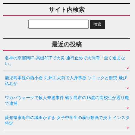
サイト内検索
最近の投稿
名神の京都南IC-高槻JCTで火災 通行止めで大渋滞「全く進まな
い」
鹿児島本線の西小倉-九州工大前で人身事故 ソニックと衝突 飛び
込みか
ワカバウォークで殺人未遂事件 鶴ケ島市の15歳の高校生が通り魔
で逮捕
愛知県東海市の城田かずき 女子中学生の暴行動画で炎上 インスタ
特定