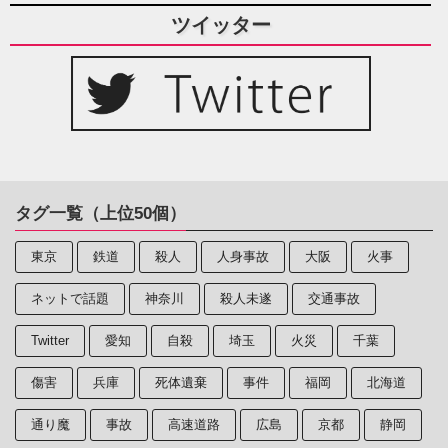
ツイッター
タグ一覧（上位50個）
東京
鉄道
殺人
人身事故
大阪
火事
ネットで話題
神奈川
殺人未遂
交通事故
Twitter
愛知
自殺
埼玉
火災
千葉
傷害
兵庫
死体遺棄
事件
福岡
北海道
通り魔
事故
高速道路
広島
京都
静岡