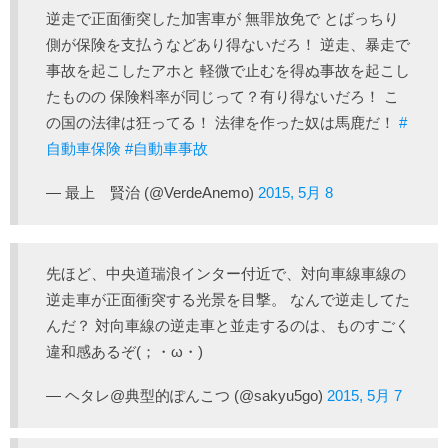
逆走で正面衝突した加害車が 無罪放免で とばっちり
側が保険を支払うなどあり得ないだろ！ 逆走、暴走で
事故を起こしたアホと 軽微で止むを得ぬ事故を起こし
たものの 保険料率が同じって？有り得ないだろ！ こ
の国の法律は狂ってる！ 法律を作った奴は馬鹿だ！
#
自動車保険
#自動車事故
— 最上 賢治 (@VerdeAnemo)
2015, 5月 8
先ほど、中央道瑞浪インター付近で、対向車線車線の
逆走車が正面衝突する光景を目撃。 なんで逆走してた
んだ？ 対向車線の逆走車と並走するのは、ものすごく
違和感あるぞ(；・ω・)
— ヘタレ@典型的ぽんこつ (@sakyu5go)
2015, 5月 7