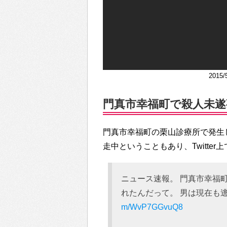
2015
門真市幸福町で殺人未遂事件
門真市幸福町の栗山診療所で発生
走中ということもあり、Twitte
ニュース速報。 門真市幸福
れたんだって。 男は現在も
m/WvP7GGvuQ8