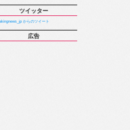
ツイッター
akingnews_jp からのツイート
広告