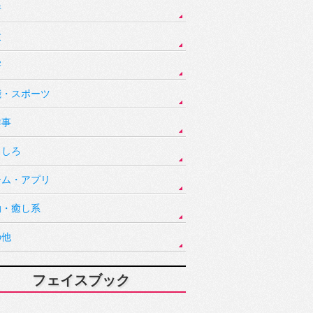
件
故
害
能・スポーツ
祥事
もしろ
ーム・アプリ
動・癒し系
の他
フェイスブック