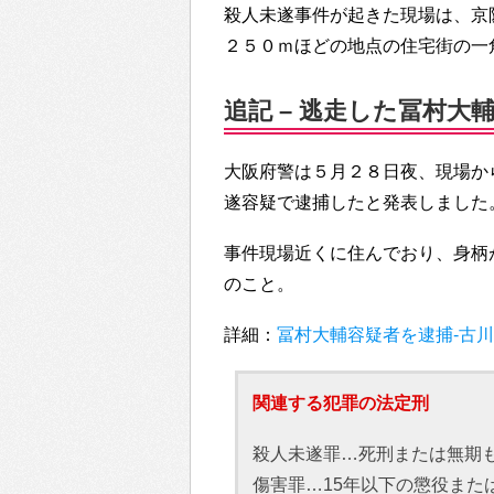
殺人未遂事件が起きた現場は、京
２５０ｍほどの地点の住宅街の一
追記 – 逃走した冨村
大阪府警は５月２８日夜、現場か
遂容疑で逮捕したと発表しました
事件現場近くに住んでおり、身柄
のこと。
詳細：
冨村大輔容疑者を逮捕-古
関連する犯罪の法定刑
殺人未遂罪…死刑または無期
傷害罪…15年以下の懲役また