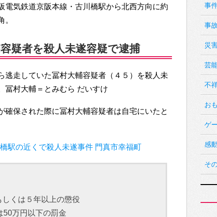
事
阪電気鉄道京阪本線・古川橋駅から北西方向に約
角。
事
災
大輔容疑者を殺人未遂容疑で逮捕
芸
ら逃走していた冨村大輔容疑者（４５）を殺人未
不
。冨村大輔＝とみむら だいすけ
お
が確保された際に冨村大輔容疑者は自宅にいたと
ゲ
感
川橋駅の近くで殺人未遂事件 門真市幸福町
そ
もしくは５年以上の懲役
は50万円以下の罰金