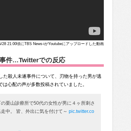
/5/28 21:00頃にTBS News-iがYoutubeにアップロードした動画
…Twitterでの反応
した殺人未遂事件について、刃物を持った男が逃
r上では心配の声が多数投稿されていました。
町の栗山診療所で50代の女性が男に４ヶ所刺さ
逃走中。 皆、外出に気を付けて～
pic.twitter.co