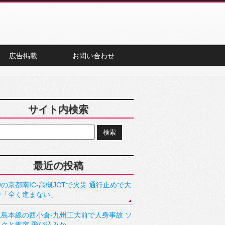
広告掲載
お問い合わせ
サイト内検索
最近の投稿
の京都南IC-高槻JCTで火災 通行止めで大
滞「全く進まない」
児島本線の西小倉-九州工大前で人身事故 ソ
ックと衝突 飛び込みか