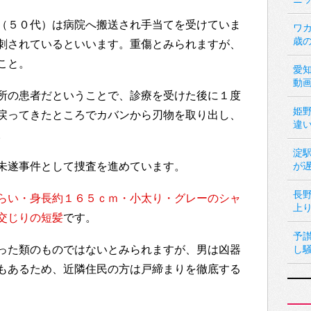
（５０代）は病院へ搬送され手当てを受けていま
ワカ
歳
刺されているといいます。重傷とみられますが、
こと。
愛
動
所の患者だということで、診療を受けた後に１度
姫
戻ってきたところでカバンから刃物を取り出し、
違
。
淀
未遂事件として捜査を進めています。
が
長
らい・身長約１６５ｃｍ・小太り・グレーのシャ
上
交じりの短髪
です。
予
った類のものではないとみられますが、男は凶器
し
もあるため、近隣住民の方は戸締まりを徹底する