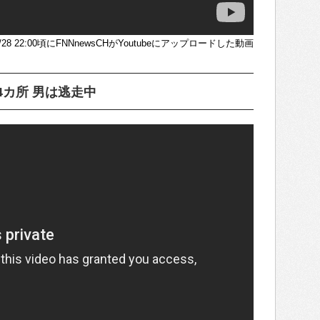
/5/28 22:00頃にFNNnewsCHがYoutubeにアップロードした動画
4カ所 男は逃走中