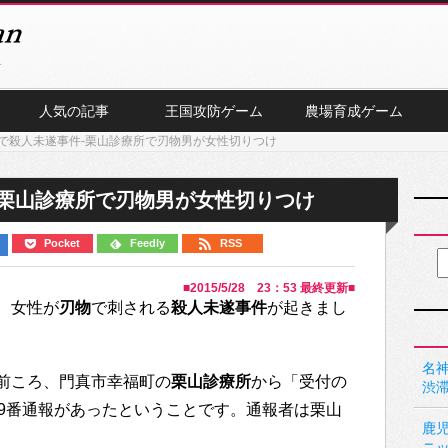
人気の記事
王国攻防ゲーム
農場育成ゲーム
で殺人未遂事件-栗山診療所で刃物男が女性切りつけ
-栗山診療所で刃物男が女性切りつけ
Pocket
Feedly
RSS
■
2015/5/28 23：53
最終更新■
、女性が
刃物
で刺される
殺人未遂事件
が起きまし
名神
前ころ、門真市幸福町の
栗山診療所
から「受付の
渋
19番通報があったということです。通報者は栗山
鹿
ニ