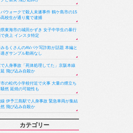
バウォークで殺人未遂事件 鶴ケ島市の15
の高校生が通り魔で逮捕
知県東海市の城田かずき 女子中学生の暴行
画で炎上 インスタ特定
野みるくさんのAVパケ写詐欺が話題 本編と
い過ぎサンプル動画なし
駅で人身事故「死体処理してた」京阪本線
遅延 飛び込み自殺か
野市の松代小学校付近で火事 大量の煙立ち
り騒然 延焼の可能性も
讃線 伊予三島駅で人身事故 緊急車両が集結
騒然 飛び込み自殺か
カテゴリー