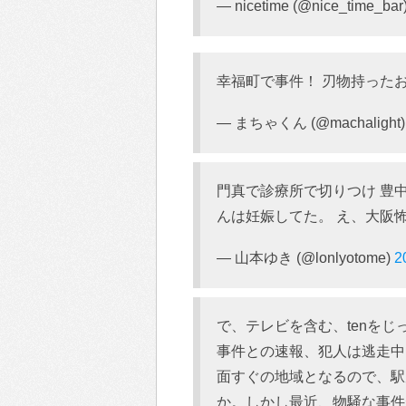
— nicetime (@nice_time_bar
幸福町で事件！ 刃物持った
— まちゃくん (@machalight
門真で診療所で切りつけ 豊
んは妊娠してた。 え、大阪
— 山本ゆき (@lonlyotome)
2
で、テレビを含む、tenを
事件との速報、犯人は逃走中
面すぐの地域となるので、駅
か。しかし最近、物騒な事件