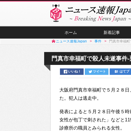
ホーム
新着記事
ニュース速報Japan
事件
門真市幸福町
門真市幸福町で殺人未遂事件
いいね！
ツイート
はてブ
大阪府門真市幸福町で５月２８日
た。犯人は逃走中。
発表によると５月２８日午後５時
女性が包丁で刺された」などと1
診療所の職員とみられる女性。