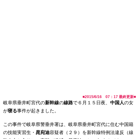
■
2015/6/16 07：17
最終更新■
岐阜県垂井町宮代の
新幹線
の
線路
で６月１５日夜、
中国人
の女
が
寝る
事件が起きました。
この事件で岐阜県警垂井署は、岐阜県垂井町宮代に住む中国籍
の技能実習生・
晁宛迪
容疑者（２９）を新幹線特例法違反（線