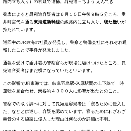
路内立ち入り）の容疑で逮捕。晁宛迪＝ちょう えんてき
発表によると晁宛迪容疑者は６月１５日午後９時５分ころ、垂
井町宮代を通る
東海道新幹線
の線路内に立ち入り、
寝た疑い
が
持たれています。
巡回中のJR東海の社員が発見し、警察と警備会社にそれぞれ通
報したことで事件が発覚しました。
通報を受けて垂井署の警察官らが現場に駆けつけたところ、晁
宛迪容疑者はまだ横になっていたといいます。
この影響でJR東海では、岐阜羽島駅-米原駅間の上下線で一時
運転を見合わせ、乗客約４３００人に影響が出たとのこと。
警察での取り調べに対して晁宛迪容疑者は「寝るために侵入し
た」などと供述し、容疑を認めています。寝るためにわざわざ
轟音のする線路に侵入した理由は何なのか詳細は不明。