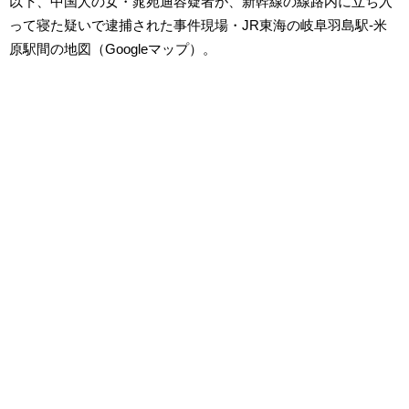
以下、中国人の女・晁宛迪容疑者が、新幹線の線路内に立ち入
って寝た疑いで逮捕された事件現場・JR東海の岐阜羽島駅-米
原駅間の地図（Googleマップ）。