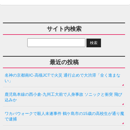
サイト内検索
最近の投稿
名神の京都南IC-高槻JCTで火災 通行止めで大渋滞「全く進まな
い」
鹿児島本線の西小倉-九州工大前で人身事故 ソニックと衝突 飛び
込みか
ワカバウォークで殺人未遂事件 鶴ケ島市の15歳の高校生が通り魔
で逮捕