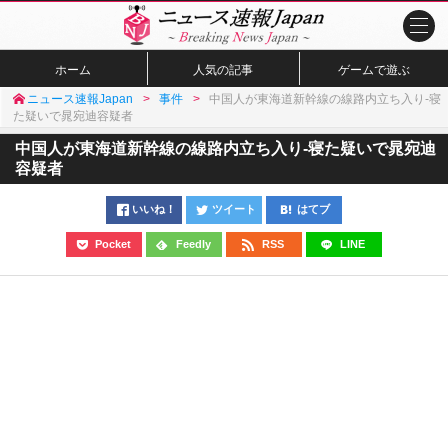
ホーム
人気の記事
ゲームで遊ぶ
ニュース速報Japan
事件
中国人が東海道新幹線の線路内立ち入り-寝
た疑いで晁宛迪容疑者
中国人が東海道新幹線の線路内立ち入り-寝た疑いで晁宛迪
容疑者
いいね！
ツイート
はてブ
Pocket
Feedly
RSS
LINE