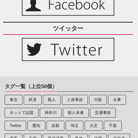
ツイッター
タグ一覧（上位50個）
東京
鉄道
殺人
人身事故
大阪
火事
ネットで話題
神奈川
殺人未遂
交通事故
Twitter
愛知
自殺
埼玉
火災
千葉