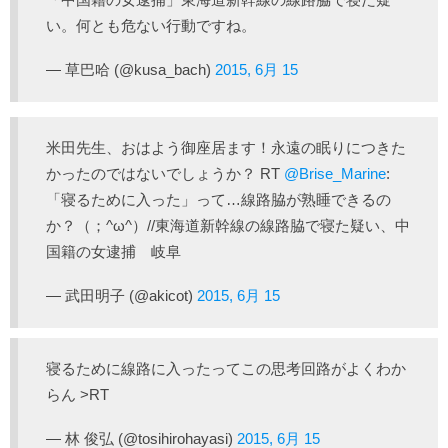
い。何とも危ない行動ですね。
— 草巴哈 (@kusa_bach)
2015, 6月 15
米田先生、おはよう御座居ます！永遠の眠りにつきた
かったのではないでしょうか？ RT
@Brise_Marine
:
「寝るために入った」って…線路脇が熟睡できるの
か？（；^ω^）//東海道新幹線の線路脇で寝た疑い、中
国籍の女逮捕 岐阜
— 武田明子 (@akicot)
2015, 6月 15
寝るために線路に入ったってこの思考回路がよくわか
らん >RT
— 林 俊弘 (@tosihirohayasi)
2015, 6月 15