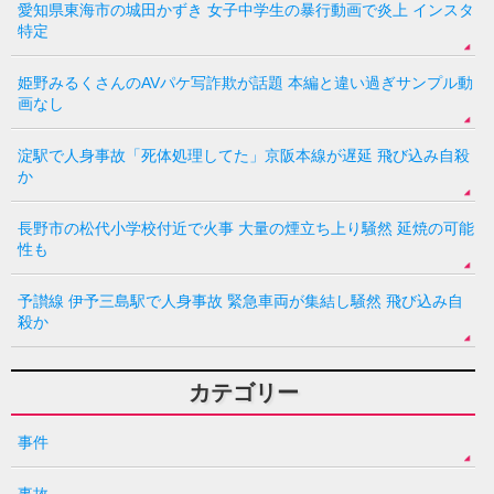
愛知県東海市の城田かずき 女子中学生の暴行動画で炎上 インスタ
特定
姫野みるくさんのAVパケ写詐欺が話題 本編と違い過ぎサンプル動
画なし
淀駅で人身事故「死体処理してた」京阪本線が遅延 飛び込み自殺
か
長野市の松代小学校付近で火事 大量の煙立ち上り騒然 延焼の可能
性も
予讃線 伊予三島駅で人身事故 緊急車両が集結し騒然 飛び込み自
殺か
カテゴリー
事件
事故