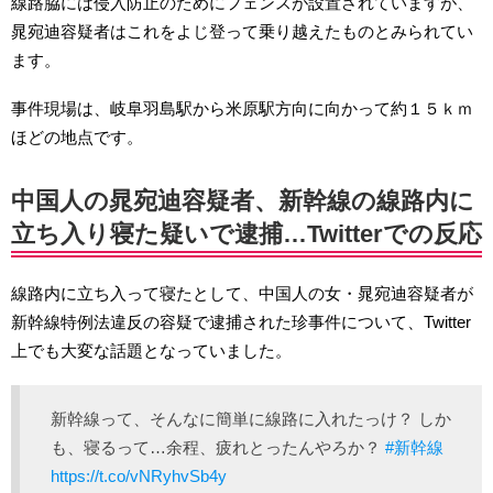
線路脇には侵入防止のためにフェンスが設置されていますが、
晁宛迪容疑者はこれをよじ登って乗り越えたものとみられてい
ます。
事件現場は、岐阜羽島駅から米原駅方向に向かって約１５ｋｍ
ほどの地点です。
中国人の晁宛迪容疑者、新幹線の線路内に
立ち入り寝た疑いで逮捕…Twitterでの反応
線路内に立ち入って寝たとして、中国人の女・晁宛迪容疑者が
新幹線特例法違反の容疑で逮捕された珍事件について、Twitter
上でも大変な話題となっていました。
新幹線って、そんなに簡単に線路に入れたっけ？ しか
も、寝るって…余程、疲れとったんやろか？
#新幹線
https://t.co/vNRyhvSb4y