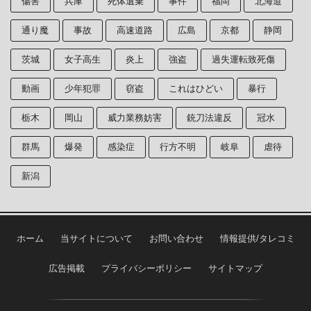
傷害
兵庫
死体遺棄
事件
福岡
北海道
通り魔
事故
高速道路
広島
京都
静岡
茨城
女子高生
炎上
強盗
過失運転致死傷
動画
少年犯罪
窃盗
これはひどい
暴行
栃木
岡山
威力業務妨害
銃刀法違反
冠水
群馬
爆発
感染症
行方不明
岐阜
虐待
新潟
ホーム
当サイトについて
お問い合わせ
情報提供/タレコミ
広告掲載
プライバシーポリシー
サイトマップ