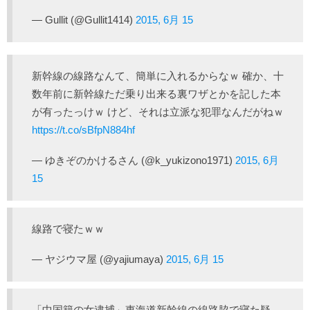
— Gullit (@Gullit1414)
2015, 6月 15
新幹線の線路なんて、簡単に入れるからなｗ 確か、十
数年前に新幹線ただ乗り出来る裏ワザとかを記した本
が有ったっけｗ けど、それは立派な犯罪なんだがねｗ
https://t.co/sBfpN884hf
— ゆきぞのかけるさん (@k_yukizono1971)
2015, 6月
15
線路で寝たｗｗ
— ヤジウマ屋 (@yajiumaya)
2015, 6月 15
「中国籍の女逮捕」東海道新幹線の線路脇で寝た疑