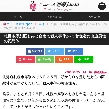
ホーム
人気の記事
ゲームで遊ぶ
ニュース速報Japan
事件
札幌市厚別区もみじ台南で殺人事件か-市営
住宅に出血男性の変死体
札幌市厚別区もみじ台南で殺人事件か-市営住宅に出血男性
の変死体
いいね！
ツイート
はてブ
Pocket
Feedly
RSS
LINE
■
2015/6/25 14：02
最終更新■
北海道札幌市厚別区で６月２５日、頭から血を流した男性の
変
死体
が見つかりました。
殺人事件
の可能性も。
発表によると６月２５日、札幌市厚別区もみじ台南にある市営
住宅の１室で、頭部から血を流した状態の男性（５０代）が死
亡しているのが見つかったということです。