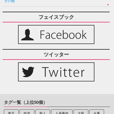
その他
フェイスブック
ツイッター
タグ一覧（上位50個）
東京
鉄道
殺人
人身事故
大阪
火事