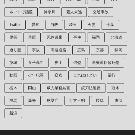
ネットで話題
神奈川
殺人未遂
交通事故
Twitter
愛知
自殺
埼玉
火災
千葉
傷害
兵庫
死体遺棄
事件
福岡
北海道
通り魔
事故
高速道路
広島
京都
静岡
茨城
女子高生
炎上
強盗
過失運転致死傷
動画
少年犯罪
窃盗
これはひどい
暴行
栃木
岡山
威力業務妨害
銃刀法違反
冠水
群馬
爆発
感染症
行方不明
岐阜
虐待
新潟