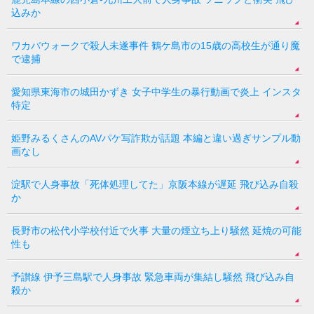
込みか
ワカバウォークで殺人未遂事件 鶴ケ島市の15歳の高校生が通り魔
で逮捕
愛知県東海市の城田かずき 女子中学生の暴行動画で炎上 インスタ
特定
姫野みるくさんのAVパケ写詐欺が話題 本編と違い過ぎサンプル動
画なし
淀駅で人身事故「死体処理してた」京阪本線が遅延 飛び込み自殺
か
長野市の松代小学校付近で火事 大量の煙立ち上り騒然 延焼の可能
性も
予讃線 伊予三島駅で人身事故 緊急車両が集結し騒然 飛び込み自
殺か