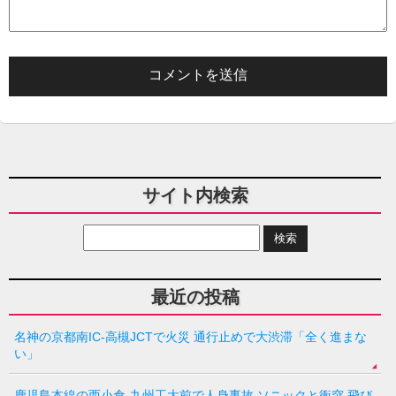
サイト内検索
最近の投稿
名神の京都南IC-高槻JCTで火災 通行止めで大渋滞「全く進まな
い」
鹿児島本線の西小倉-九州工大前で人身事故 ソニックと衝突 飛び