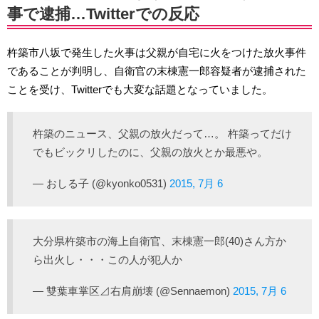
事で逮捕…Twitterでの反応
杵築市八坂で発生した火事は父親が自宅に火をつけた放火事件
であることが判明し、自衛官の末棟憲一郎容疑者が逮捕された
ことを受け、Twitterでも大変な話題となっていました。
杵築のニュース、父親の放火だって…。 杵築ってだけ
でもビックリしたのに、父親の放火とか最悪や。
— おしる子 (@kyonko0531)
2015, 7月 6
大分県杵築市の海上自衛官、末棟憲一郎(40)さん方か
ら出火し・・・この人が犯人か
— 雙葉車掌区⊿右肩崩壊 (@Sennaemon)
2015, 7月 6