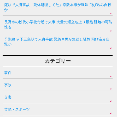
淀駅で人身事故「死体処理してた」京阪本線が遅延 飛び込み自殺
か
長野市の松代小学校付近で火事 大量の煙立ち上り騒然 延焼の可能
性も
予讃線 伊予三島駅で人身事故 緊急車両が集結し騒然 飛び込み自
殺か
カテゴリー
事件
事故
災害
芸能・スポーツ