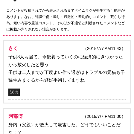
コメントが投稿されてから表示されるまでタイムラグが発生する可能性が
あります。なお、誹謗中傷・煽り・過激的・差別的なコメント、荒らし行
為、短い内容や重複コメント、そのほか不適切と判断されたコメントなど
は掲載が許可されない場合があります。
きく
（2015/7/7 AM11:43）
子供8人も居て、今後養っていくのに経済的にきつかった
から放火したと思う
子供は二人までが丁度よい作り過ぎはトラブルの元猫も子
猫生みまくるから避妊手術してますね
返信
阿部博
（2015/7/7 PM11:30）
身内（父親）が放火して殺害した。どうでもいいことだ
な！？