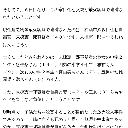
そして７月６日になり、この家に住む父親が
放火
容疑で逮捕さ
れたということです。
現住建造物等放火容疑で逮捕されたのは、杵築市八坂に住む自
衛官・
末棟憲一郎
容疑者（４０）です。末棟憲一郎＝すえむね
けんいちろう
亡くなったとみられるのは、末棟憲一郎容疑者の長女の中学２
年生・悠佳梨さん（１４）、四男の小学４年生・雅祐くん
（９）、次女の小学２年生・真由美ちゃん（７）、五男の幼稚
園児・滋ちゃん（５）の４人。
また、末棟憲一郎容疑者自身と妻（４２）や三女（３）らもヤ
ケドを負うなど負傷したということです。
現時点で、子供たちを殺害することが目的だった放火殺人事件
であるのか、一緒に自分も死のうと思った無理心中未遂である
のか、末棟憲一郎容疑者が自宅を放火した犯行動機などは分か