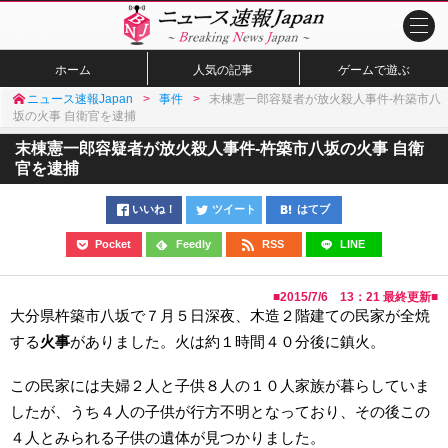
ホーム
人気の記事
ゲームで遊ぶ
ニュース速報Japan
事件
末棟憲一郎容疑者が放火殺人事件-杵築市八
坂の火事 自衛官を逮捕
末棟憲一郎容疑者が放火殺人事件-杵築市八坂の火事 自衛
官を逮捕
いいね！
ツイート
はてブ
Pocket
Feedly
RSS
LINE
■
2015/7/6 13：21
最終更新■
大分県杵築市八坂で７月５日深夜、木造２階建ての民家が全焼
する
火事
がありました。火は約１時間４０分後に鎮火。
この民家には夫婦２人と子供８人の１０人家族が暮らしていま
したが、うち４人の子供が行方不明となっており、その後この
４人とみられる子供の遺体が見つかりました。