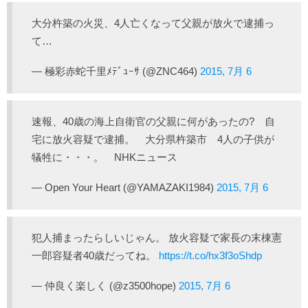
大分杵築の火災、4人亡くなって父親が放火で逮捕っ
て…
— 極彩赤蛇千里ﾒﾃﾞｭｰｻ (@ZNC464)
2015, 7月 6
速報、40歳の海上自衛官の父親に何があったの? 自
宅に放火容疑で逮捕。 大分県杵築市 4人の子供が
犠牲に・・・。 NHKニュース
— Open Your Heart (@YAMAZAKI1984)
2015, 7月 6
犯人捕まったらしいじゃん。 放火容疑で家長の末棟憲
一郎容疑者40歳だってね。
https://t.co/hx3f3oShdp
— 仲良く楽しく (@z3500hope)
2015, 7月 6