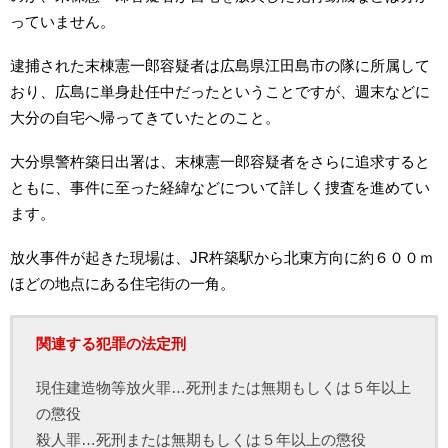
っていません。
逮捕された末棟憲一郎容疑者は広島県江田島市の隊に所属して
おり、広島に単身赴任中だったということですが、週末などに
大分の自宅へ帰ってきていたとのこと。
大分県警杵築日出署は、末棟憲一郎容疑者をさらに追求すると
ともに、事件に至った経緯などについて詳しく捜査を進めてい
ます。
放火事件が起きた現場は、JR杵築駅から北東方向に約６００ｍ
ほどの地点にある住宅街の一角。
関連する犯罪の法定刑
現住建造物等放火罪…死刑または無期もしくは５年以上
の懲役
殺人罪…死刑または無期もしくは５年以上の懲役