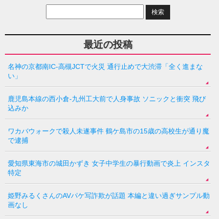
最近の投稿
名神の京都南IC-高槻JCTで火災 通行止めで大渋滞「全く進まな
い」
鹿児島本線の西小倉-九州工大前で人身事故 ソニックと衝突 飛び
込みか
ワカバウォークで殺人未遂事件 鶴ケ島市の15歳の高校生が通り魔
で逮捕
愛知県東海市の城田かずき 女子中学生の暴行動画で炎上 インスタ
特定
姫野みるくさんのAVパケ写詐欺が話題 本編と違い過ぎサンプル動
画なし