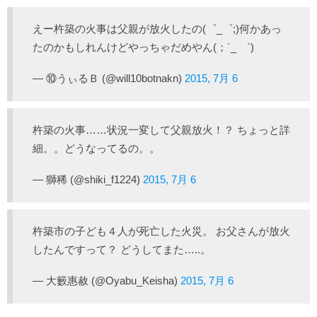
えー杵築の火事は父親が放火したの(゜_゜;)何かあっ
たのかもしれんけどやっちゃだめやん(；´_ゝ`)
— ⑩うぃるＢ (@will10botnakn)
2015, 7月 6
杵築の火事……状況一変して父親放火！？ ちょっと詳
細。。どうなってるの。。
— 獅稀 (@shiki_f1224)
2015, 7月 6
杵築市の子ども４人が死亡した火災。 お父さんが放火
したんですって？ どうしてまた…..。
— 大籔惠赦 (@Oyabu_Keisha)
2015, 7月 6