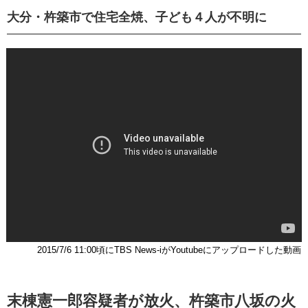
大分・杵築市で住宅全焼、子ども４人が不明に
2015/7/6 11:00頃にTBS News-iがYoutubeにアップロードした動画
末棟憲一郎容疑者が放火、杵築市八坂の火