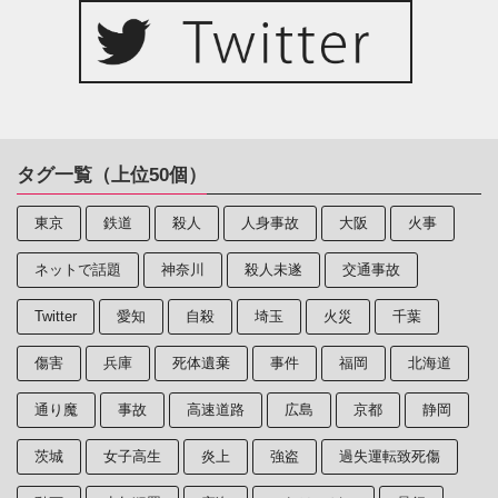
タグ一覧（上位50個）
東京
鉄道
殺人
人身事故
大阪
火事
ネットで話題
神奈川
殺人未遂
交通事故
Twitter
愛知
自殺
埼玉
火災
千葉
傷害
兵庫
死体遺棄
事件
福岡
北海道
通り魔
事故
高速道路
広島
京都
静岡
茨城
女子高生
炎上
強盗
過失運転致死傷