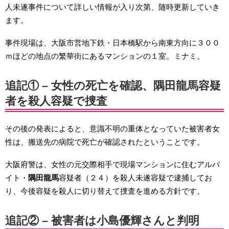
人未遂事件について詳しい情報が入り次第、随時更新していき
ます。
事件現場は、大阪市営地下鉄・日本橋駅から南東方向に３００
ｍほどの地点の繁華街にあるマンションの１室。ミナミ。
追記① – 女性の死亡を確認、隅田龍馬容疑
者を殺人容疑で捜査
その後の発表によると、意識不明の重体となっていた被害者女
性は、搬送先の病院で死亡が確認されたということです。
大阪府警は、女性の元交際相手で現場マンションに住むアルバ
イト・
隅田龍馬
容疑者（２４）を殺人未遂容疑で逮捕してお
り、今後容疑を殺人に切り替えて捜査を進める方針です。
追記② – 被害者は小島優輝さんと判明