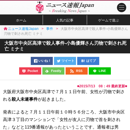
ホーム
人気の記事
ゲームで遊ぶ
ニュース速報Japan
事件
大阪市中央区高津で殺人事件-小島優輝さん
刃物で刺され死亡 ミナミ
大阪市中央区高津で殺人事件-小島優輝さん刃物で刺され死
亡 ミナミ
いいね！
ツイート
はてブ
Pocket
Feedly
RSS
LINE
■
2015/7/13 08：49
最終更新■
大阪府大阪市中央区高津で７月１１日午前、女性が刃物で刺さ
れる
殺人未遂事件
が起きました。
発表によると７月１１日午前１０時５６分ころ、大阪市中央区
高津３丁目のマンションで「女性が友人に刃物で首を刺され
た」などと119番通報があったということです。通報者は男