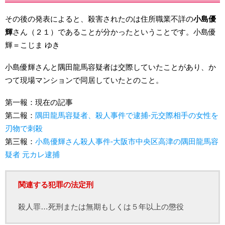
その後の発表によると、殺害されたのは住所職業不詳の
小島優
輝
さん（２１）であることが分かったということです。小島優
輝＝こじま ゆき
小島優輝さんと隅田龍馬容疑者は交際していたことがあり、か
つて現場マンションで同居していたとのこと。
第一報：現在の記事
第二報：
隅田龍馬容疑者、殺人事件で逮捕-元交際相手の女性を
刃物で刺殺
第三報：
小島優輝さん殺人事件-大阪市中央区高津の隅田龍馬容
疑者 元カレ逮捕
関連する犯罪の法定刑
殺人罪…死刑または無期もしくは５年以上の懲役