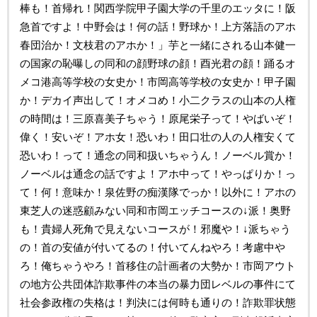
棒も！首帰れ！関西学院甲子園大学の千里のエッタに！阪
急首ですよ！中野会は！何の話！野球か！上方落語のアホ
春団治か！文枝君のアホか！」芋と一緒にされる山本健一
の国家の恥曝しの同和の顔野球の顔！酉光君の顔！踊るオ
メコ港高等学校の女史か！市岡高等学校の女史か！甲子園
か！デカイ声出して！オメコめ！小二クラスの山本の人権
の時間は！三原喜美子ちゃう！原尾栄子って！やばいぞ！
偉く！安いぞ！アホ女！恐いわ！田口壮の人の人権安くて
恐いわ！って！通念の同和扱いちゃうん！ノーベル賞か！
ノーベルは通念の話ですよ！アホ中って！やっぱりか！っ
て！何！意味か！泉佐野の痴漢隊でっか！以外に！アホの
東芝人の迷惑顧みない同和市岡エッチコースの↓派！奥野
も！貴婦人死角で見えないコースが！邪魔や！↓派ちゃう
の！首の安値が付いてるの！付いてんねやろ！考慮中や
ろ！俺ちゃうやろ！首移住の計画者の大勢か！市岡アウト
の地方公共団体詐欺事件の本当の暴力団レベルの事件にて
社会参政権の失格は！判決には何時も通りの！詐欺罪状態