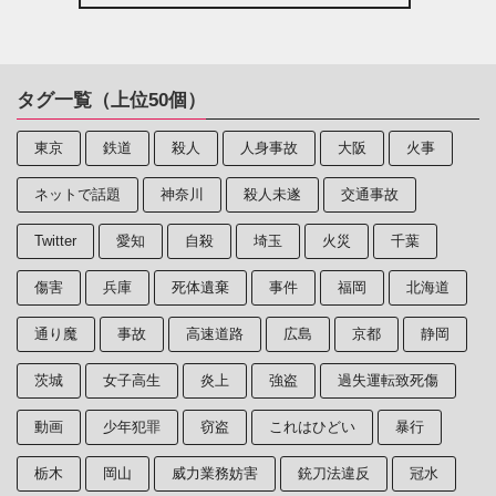
タグ一覧（上位50個）
東京
鉄道
殺人
人身事故
大阪
火事
ネットで話題
神奈川
殺人未遂
交通事故
Twitter
愛知
自殺
埼玉
火災
千葉
傷害
兵庫
死体遺棄
事件
福岡
北海道
通り魔
事故
高速道路
広島
京都
静岡
茨城
女子高生
炎上
強盗
過失運転致死傷
動画
少年犯罪
窃盗
これはひどい
暴行
栃木
岡山
威力業務妨害
銃刀法違反
冠水