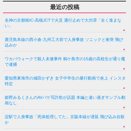
最近の投稿
名神の京都南IC-高槻JCTで火災 通行止めで大渋滞「全く進まな
い」
鹿児島本線の西小倉-九州工大前で人身事故 ソニックと衝突 飛び
込みか
ワカバウォークで殺人未遂事件 鶴ケ島市の15歳の高校生が通り魔
で逮捕
愛知県東海市の城田かずき 女子中学生の暴行動画で炎上 インスタ
特定
姫野みるくさんのAVパケ写詐欺が話題 本編と違い過ぎサンプル動
画なし
淀駅で人身事故「死体処理してた」京阪本線が遅延 飛び込み自殺
か