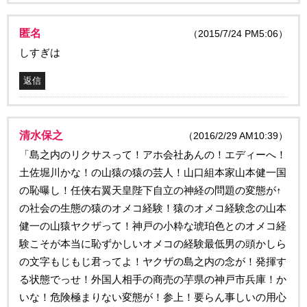
匿名
（2015/7/24 PM5:06）
しすぎは
返信
清水保之
（2016/2/29 AM10:39）
「島之内のリクサスって！アホ会社あんの！エディーへ！
土佐堀川かな！の山猿の猿の芸人！山口組本家山本健一国
の恥曝し！任侠右翼天皇陛下自立の神経の問題の変態が↑
の社会の生態の猿のオメコ経験！猿のオメコ経験念の山本
健一の山猿ヤクザって！神戸の小粋な琥珀色とのオメコ経
験こそが本当に恥ずかしいオメコの経験最低男の頭かしら
の文字もじもじ君ってよ！ヤクザの島之内の念が！発揮す
る状態でっせ！外国人相手の商売の芋県の神戸市兵庫！か
いな！危険極まりない変態が！参上！要らん事しいの用心