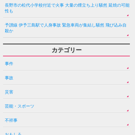
長野市の松代小学校付近で火事 大量の煙立ち上り騒然 延焼の可能
性も
予讃線 伊予三島駅で人身事故 緊急車両が集結し騒然 飛び込み自
殺か
カテゴリー
事件
事故
災害
芸能・スポーツ
不祥事
おもしろ