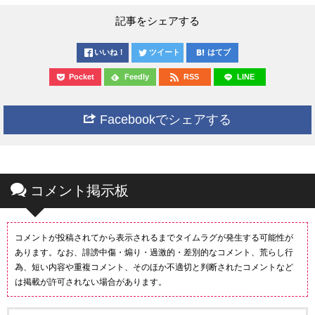
記事をシェアする
いいね！
ツイート
はてブ
Pocket
Feedly
RSS
LINE
Facebookでシェアする
コメント掲示板
コメントが投稿されてから表示されるまでタイムラグが発生する可能性が
あります。なお、誹謗中傷・煽り・過激的・差別的なコメント、荒らし行
為、短い内容や重複コメント、そのほか不適切と判断されたコメントなど
は掲載が許可されない場合があります。