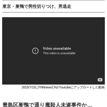
東京・巣鴨で男性切りつけ、男逃走
2015/7/15にFNNnewsCHがYoutubeにアップロードした動画
豊島区巣鴨で通り魔殺人未遂事件か…