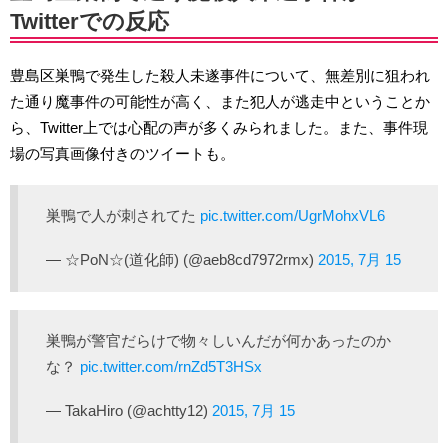
Twitterでの反応
豊島区巣鴨で発生した殺人未遂事件について、無差別に狙われ
た通り魔事件の可能性が高く、また犯人が逃走中ということか
ら、Twitter上では心配の声が多くみられました。また、事件現
場の写真画像付きのツイートも。
巣鴨で人が刺されてた
pic.twitter.com/UgrMohxVL6
— ☆PoN☆(道化師) (@aeb8cd7972rmx)
2015, 7月 15
巣鴨が警官だらけで物々しいんだが何かあったのか
な？
pic.twitter.com/rnZd5T3HSx
— TakaHiro (@achtty12)
2015, 7月 15