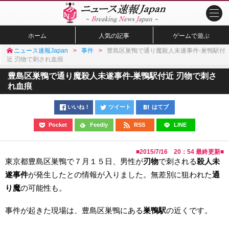
ホーム
人気の記事
ゲームで遊ぶ
ニュース速報Japan
事件
豊島区巣鴨で通り魔殺人未遂事件-巣鴨駅付
近 刃物で刺され血痕
豊島区巣鴨で通り魔殺人未遂事件-巣鴨駅付近 刃物で刺さ
れ血痕
いいね！
ツイート
はてブ
Pocket
Feedly
RSS
LINE
■
2015/7/16 20：54
最終更新■
東京都豊島区巣鴨で７月１５日、男性が
刃物
で刺される
殺人未
遂事件
が発生したとの情報が入りました。無差別に狙われた
通
り魔
の可能性も。
事件が起きた現場は、豊島区巣鴨にある
巣鴨駅
の近くです。