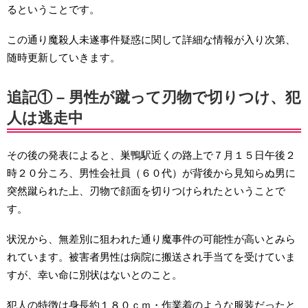
るということです。
この通り魔殺人未遂事件疑惑に関して詳細な情報が入り次第、
随時更新していきます。
追記① – 男性が蹴って刃物で切りつけ、犯
人は逃走中
その後の発表によると、巣鴨駅近くの路上で７月１５日午後２
時２０分ころ、男性会社員（６０代）が背後から見知らぬ男に
突然蹴られた上、刃物で顔面を切りつけられたということで
す。
状況から、無差別に狙われた通り魔事件の可能性が高いとみら
れています。被害者男性は病院に搬送され手当てを受けていま
すが、幸い命に別状はないとのこと。
犯人の特徴は身長約１８０ｃｍ・作業着のような服装だったと