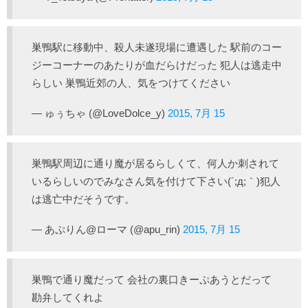
巣鴨駅に移動中、殺人未遂現場に遭遇した 駅前のコー
ジーコーナーのあたりが血だらけだった 犯人は逃走中
らしい 巣鴨近郊の人、気をつけてください
— ゅぅちゃ (@LoveDolce_y)
2015, 7月 15
巣鴨駅周辺に通り魔が居るらしくて、何人か刺されて
いるらしいのでみなさん気を付けて下さい(´;д;｀)犯人
は逃亡中だそうです。
— あぷりん@ローマ (@apu_rin)
2015, 7月 15
巣鴨で通り魔だって 会社の裏口きーぷあうとだって
勘弁してくれよ