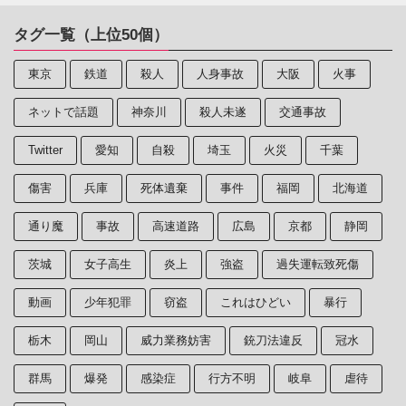
タグ一覧（上位50個）
東京
鉄道
殺人
人身事故
大阪
火事
ネットで話題
神奈川
殺人未遂
交通事故
Twitter
愛知
自殺
埼玉
火災
千葉
傷害
兵庫
死体遺棄
事件
福岡
北海道
通り魔
事故
高速道路
広島
京都
静岡
茨城
女子高生
炎上
強盗
過失運転致死傷
動画
少年犯罪
窃盗
これはひどい
暴行
栃木
岡山
威力業務妨害
銃刀法違反
冠水
群馬
爆発
感染症
行方不明
岐阜
虐待