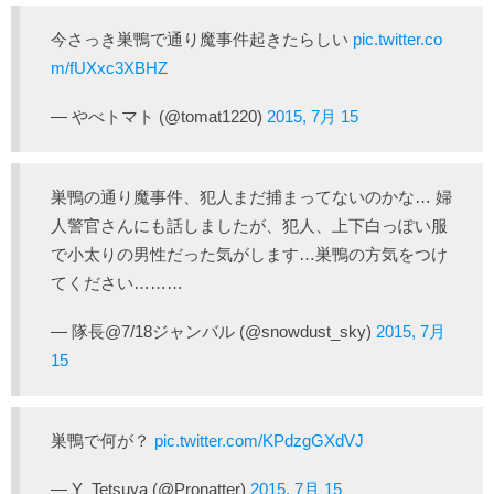
今さっき巣鴨で通り魔事件起きたらしい
pic.twitter.co
m/fUXxc3XBHZ
— やべトマト (@tomat1220)
2015, 7月 15
巣鴨の通り魔事件、犯人まだ捕まってないのかな… 婦
人警官さんにも話しましたが、犯人、上下白っぽい服
で小太りの男性だった気がします…巣鴨の方気をつけ
てください………
— 隊長@7/18ジャンバル (@snowdust_sky)
2015, 7月
15
巣鴨で何が？
pic.twitter.com/KPdzgGXdVJ
— Y_Tetsuya (@Pronatter)
2015, 7月 15