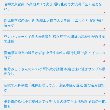
名神の京都南IC-高槻JCTで火災 通行止めで大渋滞「全く進まな
い」
鹿児島本線の西小倉-九州工大前で人身事故 ソニックと衝突 飛び
込みか
ワカバウォークで殺人未遂事件 鶴ケ島市の15歳の高校生が通り魔
で逮捕
愛知県東海市の城田かずき 女子中学生の暴行動画で炎上 インスタ
特定
姫野みるくさんのAVパケ写詐欺が話題 本編と違い過ぎサンプル動
画なし
淀駅で人身事故「死体処理してた」京阪本線が遅延 飛び込み自殺
か
長野市の松代小学校付近で火事 大量の煙立ち上り騒然 延焼の可能
性も