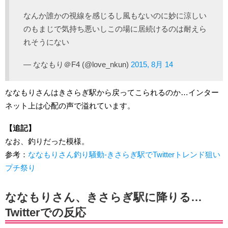
なんか誰かの視線を感じるし風もないのに妙に涼しい
のもまじで気持ち悪いしこの場に居続けるのは耐えら
れそうにない
— ななもり＠F4 (@love_nkun)
2015, 8月 14
ななもりさんはきさらぎ駅から戻ってこられるのか…インター
ネット上は心配の声で溢れています。
【追記】
なお、釣りだった模様。
参考：
ななもりさん釣り騒動-きさらぎ駅でTwitterトレンド狙い
プチ祭り
ななもりさん、きさらぎ駅に降りる…
Twitterでの反応