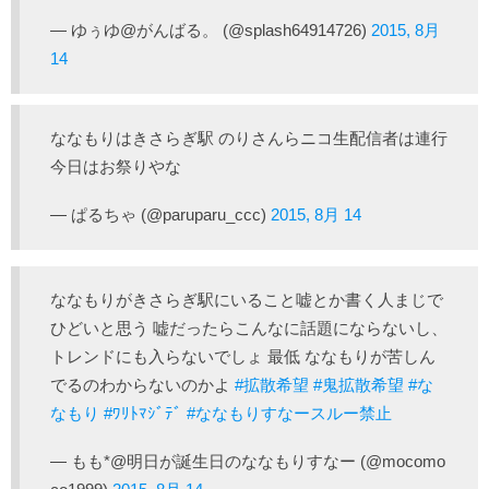
— ゆぅゆ@がんばる。 (@splash64914726)
2015, 8月
14
ななもりはきさらぎ駅 のりさんらニコ生配信者は連行
今日はお祭りやな
— ぱるちゃ (@paruparu_ccc)
2015, 8月 14
ななもりがきさらぎ駅にいること嘘とか書く人まじで
ひどいと思う 嘘だったらこんなに話題にならないし、
トレンドにも入らないでしょ 最低 ななもりが苦しん
でるのわからないのかよ
#拡散希望
#鬼拡散希望
#な
なもり
#ﾜﾘﾄﾏｼﾞﾃﾞ
#ななもりすなースルー禁止
— もも*@明日が誕生日のななもりすなー (@mocomo