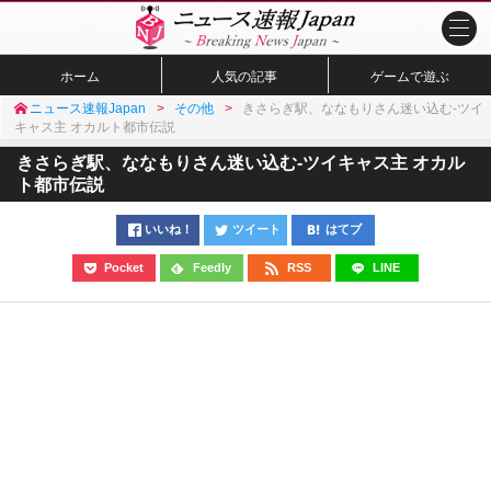
ホーム
人気の記事
ゲームで遊ぶ
ニュース速報Japan
その他
きさらぎ駅、ななもりさん迷い込む-ツイ
キャス主 オカルト都市伝説
きさらぎ駅、ななもりさん迷い込む-ツイキャス主 オカル
ト都市伝説
いいね！
ツイート
はてブ
Pocket
Feedly
RSS
LINE