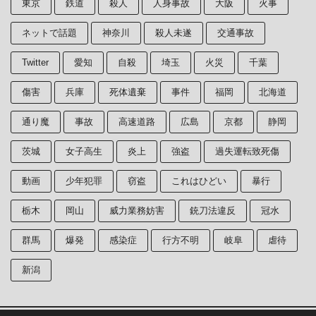
東京
鉄道
殺人
人身事故
大阪
火事
ネットで話題
神奈川
殺人未遂
交通事故
Twitter
愛知
自殺
埼玉
火災
千葉
傷害
兵庫
死体遺棄
事件
福岡
北海道
通り魔
事故
高速道路
広島
京都
静岡
茨城
女子高生
炎上
強盗
過失運転致死傷
動画
少年犯罪
窃盗
これはひどい
暴行
栃木
岡山
威力業務妨害
銃刀法違反
冠水
群馬
爆発
感染症
行方不明
岐阜
虐待
新潟