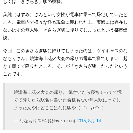
しくは「きさらぎ」駅の模様。
葉純（はすみ）さんという女性が電車に乗って帰宅していたと
ころ、電車内で様々な怪奇現象に襲われた上、実際には存在し
ないはずの無人駅・きさらぎ駅に降りてしまったという都市伝
説。
今回、このきさらぎ駅に降りてしまったのは、ツイキャスのな
なもりさん。焼津海上花火大会の帰りの電車で寝てしまい、起
きて慌てて降りたところ、そこが「きさらぎ駅」だったという
ことです。
焼津海上花火大会の帰り。 気付いたら寝ちゃってて慌
てて降りたら駅名を書いた看板もない無人駅にきてし
まったんやけどここはなに駅や（´-`）.｡oO（
— ななもり＠F4 (@love_nkun)
2015, 8月 14