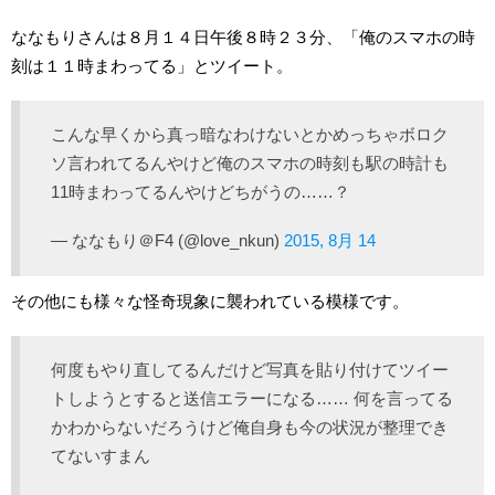
ななもりさんは８月１４日午後８時２３分、「俺のスマホの時
刻は１１時まわってる」とツイート。
こんな早くから真っ暗なわけないとかめっちゃボロク
ソ言われてるんやけど俺のスマホの時刻も駅の時計も
11時まわってるんやけどちがうの……？
— ななもり＠F4 (@love_nkun)
2015, 8月 14
その他にも様々な怪奇現象に襲われている模様です。
何度もやり直してるんだけど写真を貼り付けてツイー
トしようとすると送信エラーになる…… 何を言ってる
かわからないだろうけど俺自身も今の状況が整理でき
てないすまん