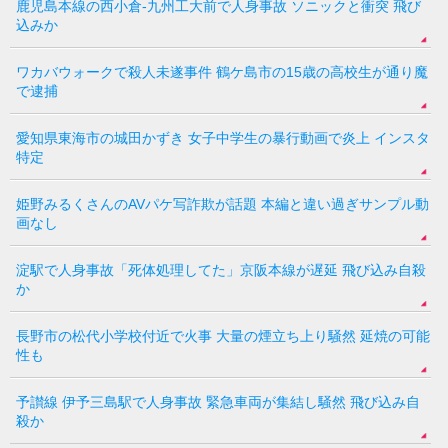
鹿児島本線の西小倉-九州工大前で人身事故 ソニックと衝突 飛び
込みか
ワカバウォークで殺人未遂事件 鶴ケ島市の15歳の高校生が通り魔
で逮捕
愛知県東海市の城田かずき 女子中学生の暴行動画で炎上 インスタ
特定
姫野みるくさんのAVパケ写詐欺が話題 本編と違い過ぎサンプル動
画なし
淀駅で人身事故「死体処理してた」京阪本線が遅延 飛び込み自殺
か
長野市の松代小学校付近で火事 大量の煙立ち上り騒然 延焼の可能
性も
予讃線 伊予三島駅で人身事故 緊急車両が集結し騒然 飛び込み自
殺か