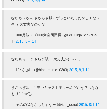
co1999)
2015, 8月 14
ななもりさん きさらぎ駅にずっといたらおかしくなり
そう 大丈夫なのかな
— ✠✙月波ミズ✙✠紫空団団長 (@LdHT0qK2cZ27Ba
T)
2015, 8月 14
ななもり… きさらぎ駅… 大丈夫か( ´•௰• ` )
— ﾄﾞﾋ\( ¨̮ )/ﾋﾅ (@hina_music_0303)
2015, 8月 14
きさらぎ駅→キモいキャスト主→死んだかな？→なな
もり( ◞´•௰•`)◞
— そのの@ななもりすなー (@ichi_sono)
2015, 8月 14