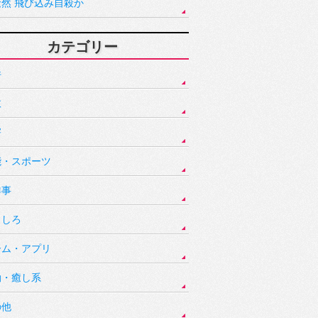
騒然 飛び込み自殺か
カテゴリー
件
故
害
能・スポーツ
祥事
もしろ
ーム・アプリ
動・癒し系
の他