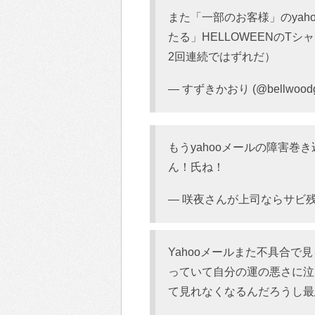
また「一部のお客様」のyah
たる」HELLOWEENのT
2回連続ではずれだ）
— すずきかおり (@bellwood
もうyahooメールの障害
ん！氏ね！
— 咲夜さんが上司ならサビ残する
Yahooメールまた不具合
っていて自分の運の悪さに泣
て見れなくなるんだろうし最