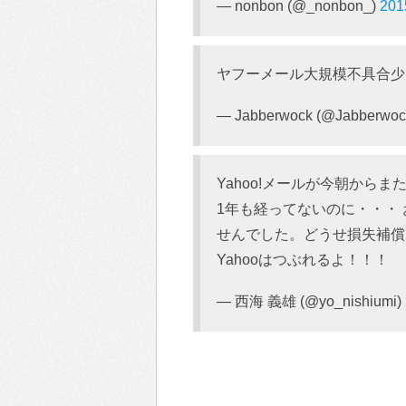
— nonbon (@_nonbon_)
201
ヤフーメール大規模不具合少
— Jabberwock (@Jabberwo
Yahoo!メールが今朝から
1年も経ってないのに・・・
せんでした。どうせ損失補償
Yahooはつぶれるよ！！！
— 西海 義雄 (@yo_nishiumi)