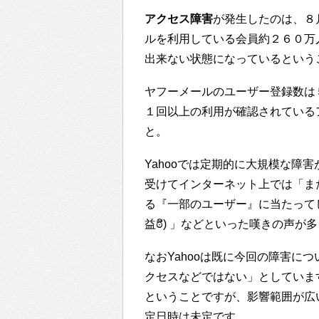
アクセス障害
が発生したのは、８
ルを利用している会員約２６０万
出来ない状態になっているという
ヤフーメールのユーザー登録数は
１回以上の利用が確認されている
と。
Yahooでは定期的に大規模な障
受けてインターネット上では「また
る『一部のユーザー』に当たってしまっ
益ಠิ) 」などといった嘆きの声が
なおYahooは既に今回の障害に
クセスなどではない」としていま
ということですが、影響範囲が広
定日時は未定です。