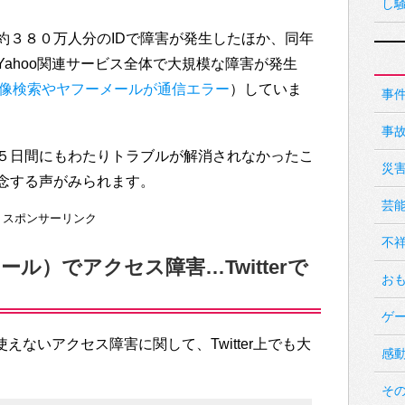
し
約３８０万人分のIDで障害が発生したほか、同年
ahoo関連サービス全体で大規模な障害が発生
-画像検索やヤフーメールが通信エラー
）していま
事
事
５日間にもわたりトラブルが解消されなかったこ
災
念する声がみられます。
芸
スポンサーリンク
不
ール）でアクセス障害…Twitterで
お
ゲ
使えないアクセス障害に関して、Twitter上でも大
感
そ