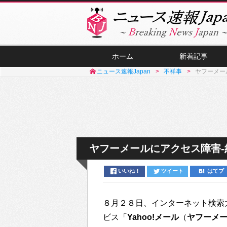
ホーム
新着記事
ニュース速報Japan
不祥事
ヤフーメール
ヤフーメールにアクセス障害-約
いいね！
ツイート
はてブ
８月２８日、インターネット検索
ビス「
Yahoo!メール
（
ヤフーメ