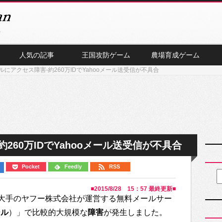
人気の記事
王国攻防ゲーム
農場育成ゲーム
にアクセス障害-約260万IDでYahooメール送受信が不具合
260万IDでYahooメール送受信が不具合
Pocket
Feedly
RSS
■
2015/8/28 15：57
最終更新■
大手のヤフー株式会社が運営する無料メールサー
ール
）」で比較的大規模な
障害
が発生しました。