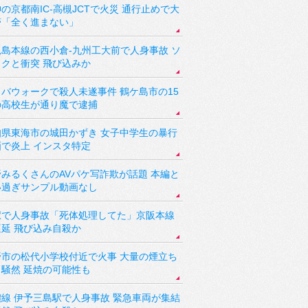
の京都南IC-高槻JCTで火災 通行止めで大
滞「全く進まない」
児島本線の西小倉-九州工大前で人身事故 ソ
ックと衝突 飛び込みか
バウォークで殺人未遂事件 鶴ケ島市の15
の高校生が通り魔で逮捕
知県東海市の城田かずき 女子中学生の暴行
画で炎上 インスタ特定
野みるくさんのAVパケ写詐欺が話題 本編と
い過ぎサンプル動画なし
駅で人身事故「死体処理してた」京阪本線
遅延 飛び込み自殺か
野市の松代小学校付近で火事 大量の煙立ち
り騒然 延焼の可能性も
讃線 伊予三島駅で人身事故 緊急車両が集結