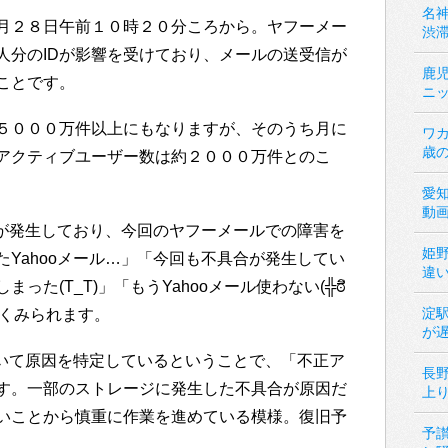
名神
月２８日午前１０時２０分ころから。ヤフーメー
渋
人分のIDが影響を受けており、メールの送受信が
鹿
ことです。
ニ
５０００万件以上にもなりますが、そのうち月に
ワカ
歳
アクティブユーザー数は約２０００万件とのこ
愛
動
害が発生しており、今回のヤフーメールでの障害を
姫
Yahooメール…」「今回も不具合が発生してい
違
た(T_T)」「もうYahooメール使わない(╬ಠิ
淀
多くみられます。
が
ついて原因を特定しているということで、「不正ア
長
す。一部のストレージに発生した不具合が原因だ
上
いことから慎重に作業を進めている模様。復旧予
予