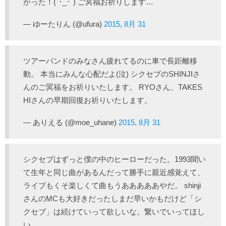
かった！(´･_･`) ご冥福お祈りします…
— ゆーたりん (@ufura)
2015, 8月 31
ツアーバンドのみなさん疲れてるのに車で長距離移
動。 本当にみんな心配だよ(泣) シクセブのSHINJIさ
んのご冥福をお祈りいたします。 RYOさん、TAKES
HIさんの早期回復お祈りいたします。
— ありえる (@moe_uhane)
2015, 8月 31
シクセブはずっと僕の中のヒーローだった。1993聞い
て生年と同じ曲があるんだって勝手に親近感覚えて、
ライブもくそ楽しくて曲もうあああああやだ。 shinji
さんのMCも大好きだったしまだ早いかもだけど「シ
クセブ」は続けていって欲しいな。繋いでいってほし
い。