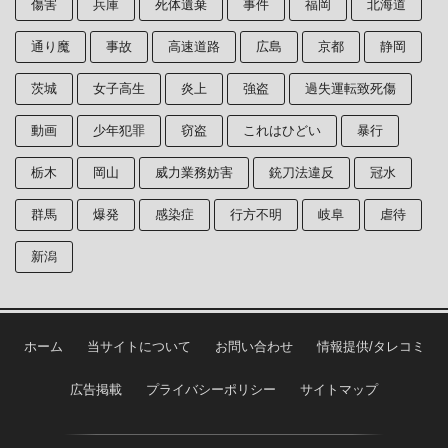
傷害
兵庫
死体遺棄
事件
福岡
北海道
通り魔
事故
高速道路
広島
京都
静岡
茨城
女子高生
炎上
強盗
過失運転致死傷
動画
少年犯罪
窃盗
これはひどい
暴行
栃木
岡山
威力業務妨害
銃刀法違反
冠水
群馬
爆発
感染症
行方不明
岐阜
虐待
新潟
ホーム
当サイトについて
お問い合わせ
情報提供/タレコミ
広告掲載
プライバシーポリシー
サイトマップ