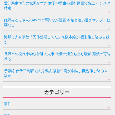
愛知県東海市の城田かずき 女子中学生の暴行動画で炎上 インスタ
特定
姫野みるくさんのAVパケ写詐欺が話題 本編と違い過ぎサンプル動
画なし
淀駅で人身事故「死体処理してた」京阪本線が遅延 飛び込み自殺
か
長野市の松代小学校付近で火事 大量の煙立ち上り騒然 延焼の可能
性も
予讃線 伊予三島駅で人身事故 緊急車両が集結し騒然 飛び込み自
殺か
カテゴリー
事件