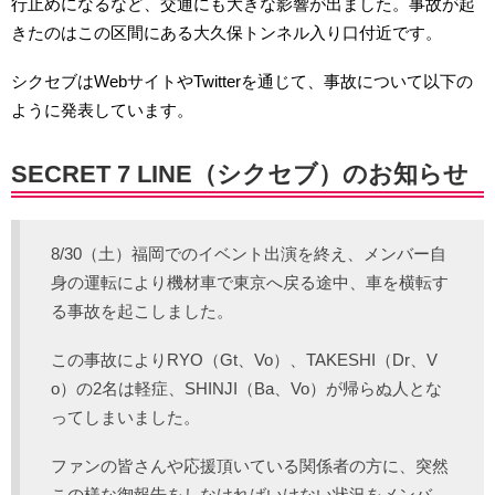
行止めになるなど、交通にも大きな影響が出ました。事故が起
きたのはこの区間にある大久保トンネル入り口付近です。
シクセブはWebサイトやTwitterを通じて、事故について以下の
ように発表しています。
SECRET 7 LINE（シクセブ）のお知らせ
8/30（土）福岡でのイベント出演を終え、メンバー自
身の運転により機材車で東京へ戻る途中、車を横転す
る事故を起こしました。
この事故によりRYO（Gt、Vo）、TAKESHI（Dr、V
o）の2名は軽症、SHINJI（Ba、Vo）が帰らぬ人とな
ってしまいました。
ファンの皆さんや応援頂いている関係者の方に、突然
この様な御報告をしなければいけない状況をメンバ