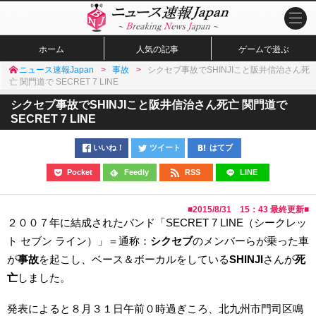
ホーム
人気の記事
ゲームで遊ぶ
ニュース速報Japan
事故
シクセブ事故でSHINJIこと阪井信治さん死
亡 関門道で SECRET 7 LINE
シクセブ事故でSHINJIこと阪井信治さん死亡 関門道で
SECRET 7 LINE
いいね！
ツイート
はてブ
Pocket
Feedly
RSS
LINE
■
2015/8/31 15：43
最終更新■
２００７年に結成されたバンド「SECRET 7 LINE（シークレッ
ト セブン ライン）」＝通称：
シクセブ
のメンバーらが乗った車
が
事故
を起こし、ベース＆ボーカルをしている
SHINJI
さんが
死
亡
しました。
発表によると８月３１日午前０時過ぎころ、北九州市門司区鳴