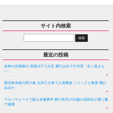
サイト内検索
最近の投稿
名神の京都南IC-高槻JCTで火災 通行止めで大渋滞「全く進まな
い」
鹿児島本線の西小倉-九州工大前で人身事故 ソニックと衝突 飛び
込みか
ワカバウォークで殺人未遂事件 鶴ケ島市の15歳の高校生が通り魔
で逮捕