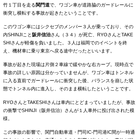
竹１丁目を走る
関門道
で、ワゴン車が道路脇のガードレールに
衝突し横転する事故が起きたということです。
このワゴン車にはシクセブのメンバー３人が乗っており、その
内SHINJIこと
阪井信治
さん（３４）が死亡、RYOさんとTAKE
SHIさんが軽傷を負いました。３人は福岡でのイベントを終
え、機材車に乗り東京へ戻る途中だったといいます。
事故が起きた現場は片側２車線で緩やかな右カーブ。現時点で
事故の詳しい原因は分かっていませんが、ワゴン車はトンネル
に入る直前でガードレールに衝突した後、バランスを崩した状
態でトンネル内に進入し、そのまま横転したということです。
RYOさんとTAKESHIさんは車内にとどまっていましたが、事故
の衝撃でSHINJI（阪井信治）さんが１人車外に投げ出された模
様。
この事故の影響で、関門自動車道・門司IC-門司港IC間が一時通