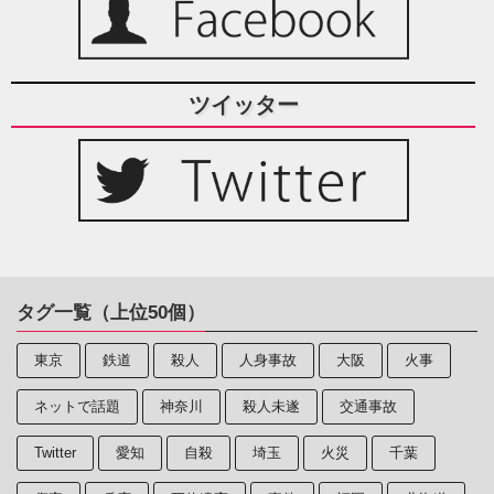
ツイッター
タグ一覧（上位50個）
東京
鉄道
殺人
人身事故
大阪
火事
ネットで話題
神奈川
殺人未遂
交通事故
Twitter
愛知
自殺
埼玉
火災
千葉