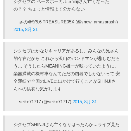
シクセブの ベースボーカル Shinjiさん亡くなった
の？？ ちょっと情報よく分からない
— さの＠9/5,6 TREASURE05X (@snow_amazarashi)
2015, 8月 31
シクセブはかなりキャリアがあるし、みんなの兄さん
的存在だから これから沢山のバンドマンが悲しむだろ
う… そうしたらMEANING雄一が呟っていたように、
楽器満載の機材車なんてただの凶器でしかないって 安
全運転で全国のLIVEに出かけて行くことがSHINJIさ
んへの供養な気がします
— seiko71717 (@seiko71717)
2015, 8月 31
シクセブSHINJIさん亡くなりはったんか…ライブ見た