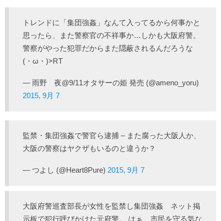
トレンドに「集団強姦」なんて入ってるから何事かと
思ったら、また警察官の不祥事か…しかも大阪府警。
警察がやった犯罪だからまた隠蔽されるんだろうな
(・ω・)>RT
— 雨野 夜@9/11オタサーの姫 発売 (@ameno_yoru)
2015, 9月 7
監禁・集団強姦で警官ら逮捕 – また腐った大阪人か、
大阪の警察はヤクザもいるのと違うか？
— つよし (@Heart8Pure)
2015, 9月 7
大阪府警巡査部長が女性を監禁し集団強姦 ネット掲
示板で犯行呼びかけた元府警。 はぁ、市民を守る気な