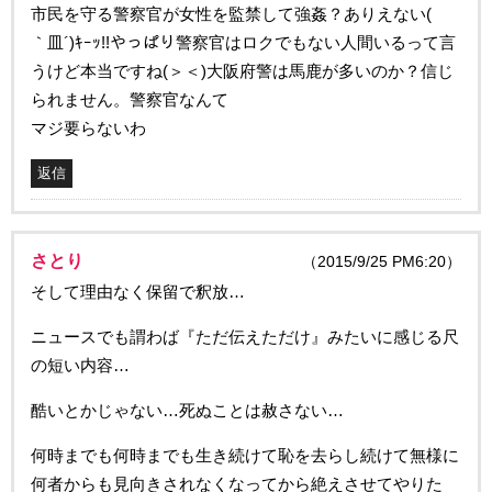
市民を守る警察官が女性を監禁して強姦？ありえない(
｀皿´)ｷｰｯ!!やっぱり警察官はロクでもない人間いるって言
うけど本当ですね(＞＜)大阪府警は馬鹿が多いのか？信じ
られません。警察官なんて
マジ要らないわ
返信
さとり
（2015/9/25 PM6:20）
そして理由なく保留で釈放…
ニュースでも謂わば『ただ伝えただけ』みたいに感じる尺
の短い内容…
酷いとかじゃない…死ぬことは赦さない…
何時までも何時までも生き続けて恥を去らし続けて無様に
何者からも見向きされなくなってから絶えさせてやりた