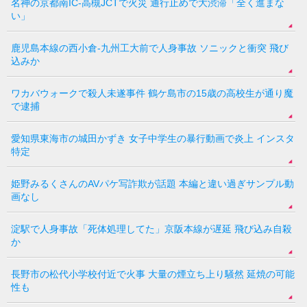
名神の京都南IC-高槻JCTで火災 通行止めで大渋滞「全く進まな
い」
鹿児島本線の西小倉-九州工大前で人身事故 ソニックと衝突 飛び
込みか
ワカバウォークで殺人未遂事件 鶴ケ島市の15歳の高校生が通り魔
で逮捕
愛知県東海市の城田かずき 女子中学生の暴行動画で炎上 インスタ
特定
姫野みるくさんのAVパケ写詐欺が話題 本編と違い過ぎサンプル動
画なし
淀駅で人身事故「死体処理してた」京阪本線が遅延 飛び込み自殺
か
長野市の松代小学校付近で火事 大量の煙立ち上り騒然 延焼の可能
性も