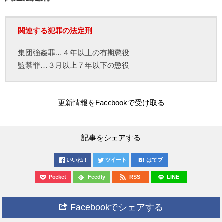
関連する犯罪の法定刑
集団強姦罪…４年以上の有期懲役
監禁罪…３月以上７年以下の懲役
更新情報をFacebookで受け取る
記事をシェアする
いいね！
ツイート
はてブ
Pocket
Feedly
RSS
LINE
Facebookでシェアする