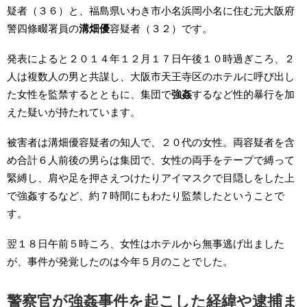
疑者（３６）と、福島県いわき市小名浜岡小名に住む元大阪府
警四條畷署員の
溝畑優
容疑者（３２）です。
発表によると２０１４年１２月１７日午後１０時過ぎころ、２
人は複数人の男と共謀し、大阪市天王寺区のホテルに呼び出し
た女性を監禁するとともに、集団で
強姦
するなど性的暴行を加
えた疑いが持たれています。
被害者は溝畑優容疑者の知人で、２０代の女性。両容疑者を含
め合計６人前後の男らは集団で、女性の両手をテープで縛って
緊縛し、肩や足を押さえつけたりアイマスクで目隠しをした上
で強姦するなど、約７時間にもわたり監禁したということで
す。
翌１８日午前５時ころ、女性はホテルから無事逃げ出ました
が、事件が発覚したのは今年５月のことでした。
警察官が強姦事件を起こした経緯や逮捕ま