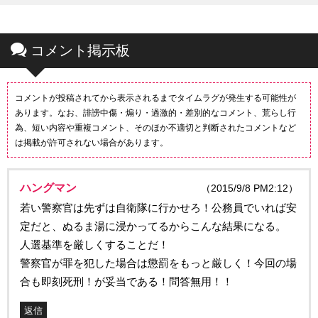
コメント掲示板
コメントが投稿されてから表示されるまでタイムラグが発生する可能性が
あります。なお、誹謗中傷・煽り・過激的・差別的なコメント、荒らし行
為、短い内容や重複コメント、そのほか不適切と判断されたコメントなど
は掲載が許可されない場合があります。
ハングマン
（2015/9/8 PM2:12）
若い警察官は先ずは自衛隊に行かせろ！公務員でいれば安
定だと、ぬるま湯に浸かってるからこんな結果になる。
人選基準を厳しくすることだ！
警察官が罪を犯した場合は懲罰をもっと厳しく！今回の場
合も即刻死刑！が妥当である！問答無用！！
返信