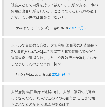
社会人として自覚を持って欲しい。虫酸が走る。 事の
発端は出合い系らしいが、ここまでくると犯罪の温床
だな。若い世代は気をつけないと。
— かみそん（ゴミクズ） (@c_ov0)
2015, 9月 7
ホテルで集団強姦容疑、大阪府警 箕面署の巡査部長ら
2人逮捕[9/7 auﾆｭｰｽ]…名古屋市の北警察署の警察官も
強姦未遂で逮捕されました。公務執行とか称しておか
しな事してんのかな？おー怖ｗ
— ﾀｯｸﾝ (@tatsuyahttraoi)
2015, 9月 7
大阪府警 集団暴行で逮捕の件、 大阪・福岡の共通点
ってなんだろ。 なんでこの２つの都市は ここまで落
ちぶれてるのか 何か原因があるはず。