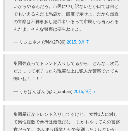
いからやるんだろ。市民に申し訳ないとか口では何と
でもいえるんだよ馬鹿か。態度で示せよ。だから最近
の警察は不祥事多し犯罪者いるって市民から言われる
んだよ。そんな警察は要らねぇよ。
— リジェネス (@Mr2Ft86)
2015, 9月 7
集団強姦ってトレンド入りしてるから、どんな二次元
だよ…ってポチったら現実な上に犯人が警察でとても
怖いね！！！！
— うらばんばん (@D_uraban)
2015, 9月 7
集団暴行がトレンド入りしてるけど、 女性1人に対し
て男性複数で暴行は最低だな。 しかもやってんの警察
官だって。 あんまり職業とかで差別したくはないが、