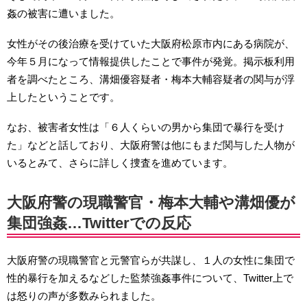
姦の被害に遭いました。
女性がその後治療を受けていた大阪府松原市内にある病院が、
今年５月になって情報提供したことで事件が発覚。掲示板利用
者を調べたところ、溝畑優容疑者・梅本大輔容疑者の関与が浮
上したということです。
なお、被害者女性は「６人くらいの男から集団で暴行を受け
た」などと話しており、大阪府警は他にもまだ関与した人物が
いるとみて、さらに詳しく捜査を進めています。
大阪府警の現職警官・梅本大輔や溝畑優が
集団強姦…Twitterでの反応
大阪府警の現職警官と元警官らが共謀し、１人の女性に集団で
性的暴行を加えるなどした監禁強姦事件について、Twitter上で
は怒りの声が多数みられました。