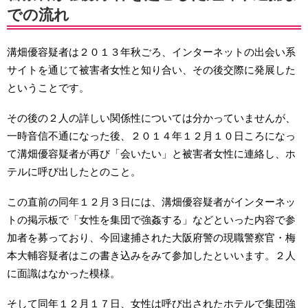
での流れ
溝畑優容疑者は２０１３年秋ごろ、インターネットの出会い系
サイトを通じて被害者女性と知り合い、その後交際に発展した
ということです。
その後の２人の詳しい関係性については分かっていませんが、
一時音信不通になった後、２０１４年１２月１０日ころになっ
て溝畑優容疑者が再び「会いたい」と被害者女性に連絡し、ホ
テルに呼び出したとのこと。
この直前の同年１２月３日には、溝畑優容疑者がインターネッ
トの掲示板で「女性を集団で強姦する」などといった内容で参
加者を募っており、今回逮捕された大阪府警の現職警察官・梅
本大輔容疑者はこの書き込みをみて参加したといいます。２人
に面識はなかった模様。
そして同年１２月１７日、女性は呼び出されたホテルで集団強