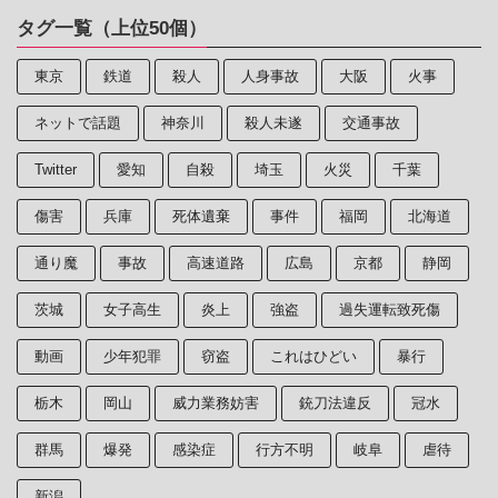
タグ一覧（上位50個）
東京
鉄道
殺人
人身事故
大阪
火事
ネットで話題
神奈川
殺人未遂
交通事故
Twitter
愛知
自殺
埼玉
火災
千葉
傷害
兵庫
死体遺棄
事件
福岡
北海道
通り魔
事故
高速道路
広島
京都
静岡
茨城
女子高生
炎上
強盗
過失運転致死傷
動画
少年犯罪
窃盗
これはひどい
暴行
栃木
岡山
威力業務妨害
銃刀法違反
冠水
群馬
爆発
感染症
行方不明
岐阜
虐待
新潟