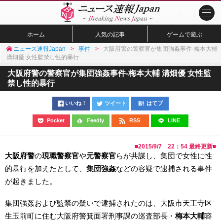
ホーム
人気の記事
ゲームで遊ぶ
ニュース速報Japan
事件
大阪府警の警察官が集団強姦事件-梅本大輔
溝畑優 女性監禁し性的暴行
大阪府警の警察官が集団強姦事件-梅本大輔 溝畑優 女性監
禁し性的暴行
いいね！
ツイート
はてブ
Pocket
Feedly
RSS
LINE
■
2015/9/7 22：54
最終更新■
大阪府警
の
現職警察官
や
元警察官
らが共謀し、集団で女性に性
的暴行を加えたとして、
集団強姦
などの容疑で逮捕される事件
が起きました。
集団強姦および監禁の疑いで逮捕されたのは、大阪市天王寺区
生玉前町に住む大阪府警箕面署刑事課の巡査部長・
梅本大輔
容