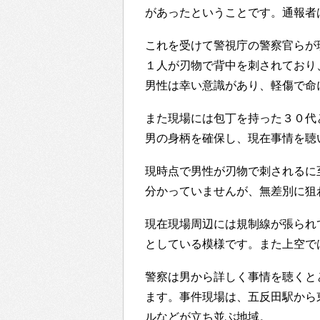
があったということです。通報者
これを受けて警視庁の警察官らが
１人が刃物で背中を刺されており
男性は幸い意識があり、軽傷で命
また現場には包丁を持った３０代
男の身柄を確保し、現在事情を聴
現時点で男性が刃物で刺されるに
分かっていませんが、無差別に狙
現在現場周辺には規制線が張られ
としている模様です。また上空で
警察は男から詳しく事情を聴くと
ます。事件現場は、五反田駅から
ルなどが立ち並ぶ地域。