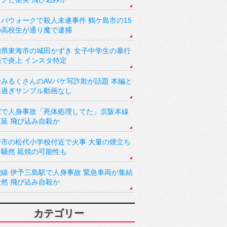
バウォークで殺人未遂事件 鶴ケ島市の15
の高校生が通り魔で逮捕
知県東海市の城田かずき 女子中学生の暴行
画で炎上 インスタ特定
野みるくさんのAVパケ写詐欺が話題 本編と
い過ぎサンプル動画なし
駅で人身事故「死体処理してた」京阪本線
遅延 飛び込み自殺か
野市の松代小学校付近で火事 大量の煙立ち
り騒然 延焼の可能性も
讃線 伊予三島駅で人身事故 緊急車両が集結
騒然 飛び込み自殺か
カテゴリー