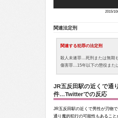
2015/
関連法定刑
関連する犯罪の法定刑
殺人未遂罪…死刑または無期
傷害罪…15年以下の懲役また
JR五反田駅の近くで通
件…Twitterでの反応
JR五反田駅の近くで男性が刃物
通り魔的犯行の可能性もあることから