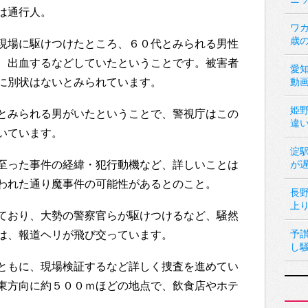
は通行人。
ワカ
歳
現場に駆けつけたところ、６０代とみられる男性
、出血するなどしていたということです。被害者
愛
に別状はないとみられています。
動
姫
とみられる男がいたということで、警視庁はこの
違
いています。
淀
至った事件の経緯・犯行動機など、詳しいことは
が
われた通り魔事件の可能性があるとのこと。
長
上
ており、大勢の警察官らが駆けつけるなど、騒然
予
は、報道ヘリが飛び交っています。
し
ともに、現場検証するなど詳しく捜査を進めてい
東方向に約５００ｍほどの地点で、飲食店やホテ