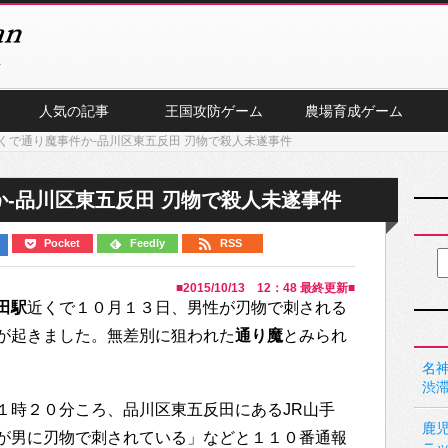
人気の記事
王国攻防ゲーム
農場育成ゲーム
くで通り魔事件か-品川区東五反田 刃物で殺人未遂事件
-品川区東五反田 刃物で殺人未遂事件
Pocket
Feedly
RSS
■
2015/10/13 12：48
最終更新■
田駅
近くで１０月１３日、男性が刃物で刺される
が起きました。無差別に狙われた
通り魔
とみられ
名神
渋
１時２０分ころ、品川区東五反田にあるJR山手
鹿
が男に刃物で刺されている」などと１１０番通報
ニ