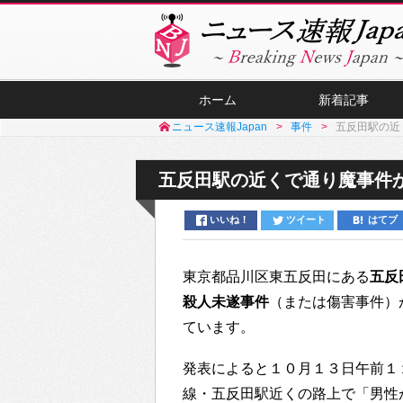
ホーム
新着記事
ニュース速報Japan
事件
五反田駅の近
五反田駅の近くで通り魔事件か
いいね！
ツイート
はてブ
東京都品川区東五反田にある
五反
殺人未遂事件
（または傷害事件）
ています。
発表によると１０月１３日午前１
線・五反田駅近くの路上で「男性