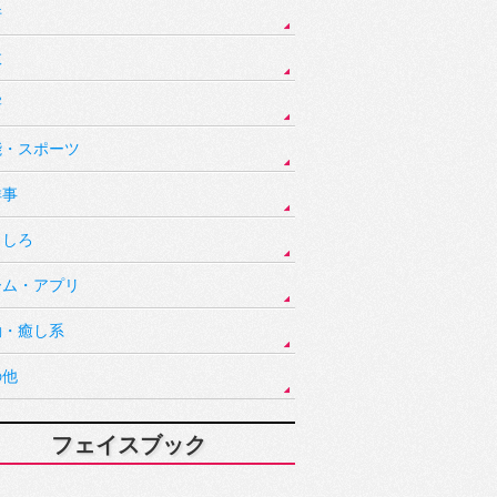
件
故
害
能・スポーツ
祥事
もしろ
ーム・アプリ
動・癒し系
の他
フェイスブック