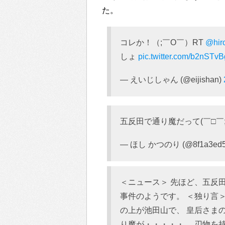
た。
コレか！（;￣O￣）RT
@hir
しょ
pic.twitter.com/b2nSTv
— えいじしゃん (@eijishan)
五反田で通り魔だって(￣□￣;)
— ほし かつのり (@8f1a3ed5
＜ニュース＞ 先ほど、五反
事件のようです。 ＜独り言
の上が池田山で、 皇后さま
り魔が・・・・・。 刃物を