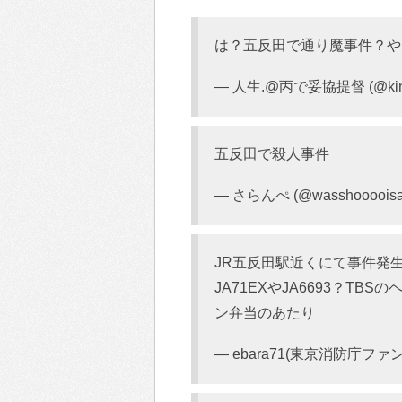
は？五反田で通り魔事件？や
— 人生.@丙で妥協提督 (@kino
五反田で殺人事件
— さらんぺ (@wasshooooisa
JR五反田駅近くにて事件発
JA71EXやJA6693？T
ン弁当のあたり
— ebara71(東京消防庁ファン) 