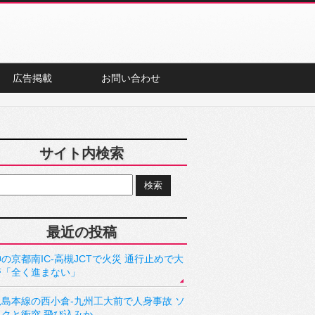
広告掲載
お問い合わせ
サイト内検索
最近の投稿
の京都南IC-高槻JCTで火災 通行止めで大
滞「全く進まない」
児島本線の西小倉-九州工大前で人身事故 ソ
ックと衝突 飛び込みか