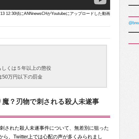
10/13 12:30頃にANNnewsCHがYoutubeにアップロードした動画
@bre
もしくは５年以上の懲役
は50万円以下の罰金
り魔？刃物で刺される殺人未遂事
で刺された殺人未遂事件について、無差別に狙った
、Twitter上では心配の声が多くみられまし