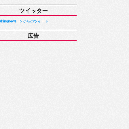
ツイッター
akingnews_jp からのツイート
広告