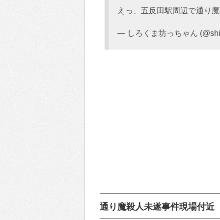
えっ、五反田駅周辺で通り魔
— しろくま坊っちゃん (@shiro
通り魔殺人未遂事件現場付近