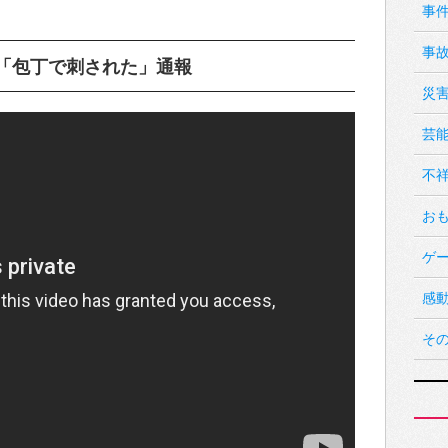
事
事
「包丁で刺された」通報
災
芸
不
お
ゲ
感
そ