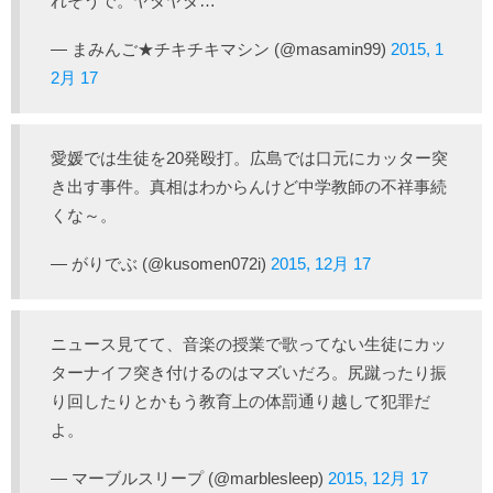
れそうで。ヤダヤダ…
— まみんご★チキチキマシン (@masamin99)
2015, 1
2月 17
愛媛では生徒を20発殴打。広島では口元にカッター突
き出す事件。真相はわからんけど中学教師の不祥事続
くな～。
— がりでぶ (@kusomen072i)
2015, 12月 17
ニュース見てて、音楽の授業で歌ってない生徒にカッ
ターナイフ突き付けるのはマズいだろ。尻蹴ったり振
り回したりとかもう教育上の体罰通り越して犯罪だ
よ。
— マーブルスリープ (@marblesleep)
2015, 12月 17