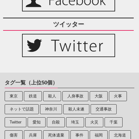
ツイッター
タグ一覧（上位50個）
東京
鉄道
殺人
人身事故
大阪
火事
ネットで話題
神奈川
殺人未遂
交通事故
Twitter
愛知
自殺
埼玉
火災
千葉
傷害
兵庫
死体遺棄
事件
福岡
北海道