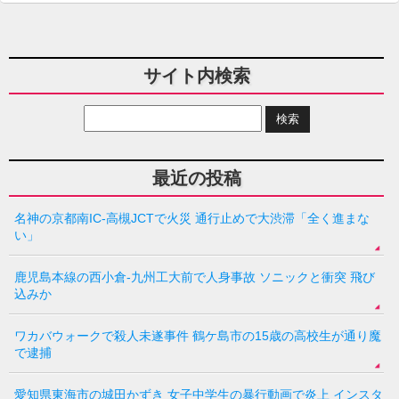
サイト内検索
最近の投稿
名神の京都南IC-高槻JCTで火災 通行止めで大渋滞「全く進まな
い」
鹿児島本線の西小倉-九州工大前で人身事故 ソニックと衝突 飛び
込みか
ワカバウォークで殺人未遂事件 鶴ケ島市の15歳の高校生が通り魔
で逮捕
愛知県東海市の城田かずき 女子中学生の暴行動画で炎上 インスタ