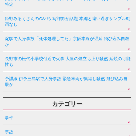
特定
姫野みるくさんのAVパケ写詐欺が話題 本編と違い過ぎサンプル動
画なし
淀駅で人身事故「死体処理してた」京阪本線が遅延 飛び込み自殺
か
長野市の松代小学校付近で火事 大量の煙立ち上り騒然 延焼の可能
性も
予讃線 伊予三島駅で人身事故 緊急車両が集結し騒然 飛び込み自
殺か
カテゴリー
事件
事故