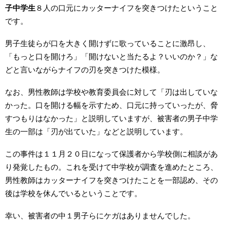
子中学生
８人の口元にカッターナイフを突きつけたということ
です。
男子生徒らが口を大きく開けずに歌っていることに激昂し、
「もっと口を開けろ」「開けないと当たるよ？いいのか？」な
どと言いながらナイフの刃を突きつけた模様。
なお、男性教師は学校や教育委員会に対して「刃は出していな
かった。口を開ける幅を示すため、口元に持っていったが、脅
すつもりはなかった」と説明していますが、被害者の男子中学
生の一部は「刃が出ていた」などと説明しています。
この事件は１１月２０日になって保護者から学校側に相談があ
り発覚したもの。これを受けて中学校が調査を進めたところ、
男性教師はカッターナイフを突きつけたことを一部認め、その
後は学校を休んでいるということです。
幸い、被害者の中１男子らにケガはありませんでした。