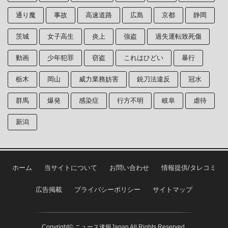
通り魔
事故
高速道路
広島
京都
静岡
茨城
女子高生
炎上
強盗
過失運転致死傷
動画
少年犯罪
窃盗
これはひどい
暴行
栃木
岡山
威力業務妨害
銃刀法違反
冠水
群馬
爆発
感染症
行方不明
岐阜
虐待
新潟
ホーム
当サイトについて
お問い合わせ
情報提供/タレコミ
広告掲載
プライバシーポリシー
サイトマップ
Copyright© ニュース速報Japan All Rights Reserved.