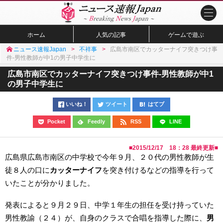
ホーム
人気の記事
ゲームで遊ぶ
ニュース速報Japan
不祥事
広島市南区でカッターナイフ突きつけ事
件-男性教師が中1の男子中学生に
広島市南区でカッターナイフ突きつけ事件-男性教師が中1
の男子中学生に
いいね！
ツイート
はてブ
Pocket
Feedly
RSS
LINE
■
2015/12/17 18：28
最終更新■
広島県広島市南区の中学校で今年９月、２０代の男性教師が生
徒８人の口に
カッターナイフ
を突き付けるなどの指導を行って
いたことが分かりました。
発表によると９月２９日、中学１年生の担任を受け持っていた
男性教諭（２４）が、自身のクラスで合唱を指導した際に、
男