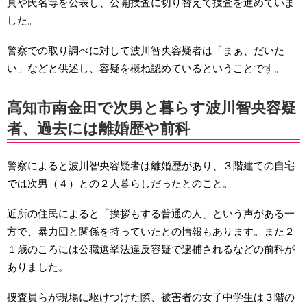
真や氏名等を公表し、公開捜査に切り替えて捜査を進めていま
した。
警察での取り調べに対して波川智央容疑者は「まぁ、だいた
い」などと供述し、容疑を概ね認めているということです。
高知市南金田で次男と暮らす波川智央容疑
者、過去には離婚歴や前科
警察によると波川智央容疑者は離婚歴があり、３階建ての自宅
では次男（４）との２人暮らしだったとのこと。
近所の住民によると「挨拶もする普通の人」という声がある一
方で、暴力団と関係を持っていたとの情報もあります。また２
１歳のころには公職選挙法違反容疑で逮捕されるなどの前科が
ありました。
捜査員らが現場に駆けつけた際、被害者の女子中学生は３階の