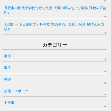
長野市の松代小学校付近で火事 大量の煙立ち上り騒然 延焼の可能
性も
予讃線 伊予三島駅で人身事故 緊急車両が集結し騒然 飛び込み自
殺か
カテゴリー
事件
事故
災害
芸能・スポーツ
不祥事