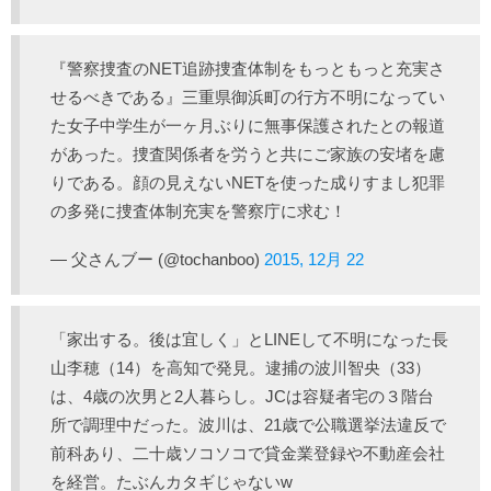
『警察捜査のNET追跡捜査体制をもっともっと充実さ
せるべきである』三重県御浜町の行方不明になってい
た女子中学生が一ヶ月ぶりに無事保護されたとの報道
があった。捜査関係者を労うと共にご家族の安堵を慮
りである。顔の見えないNETを使った成りすまし犯罪
の多発に捜査体制充実を警察庁に求む！
— 父さんブー (@tochanboo)
2015, 12月 22
「家出する。後は宜しく」とLINEして不明になった長
山李穂（14）を高知で発見。逮捕の波川智央（33）
は、4歳の次男と2人暮らし。JCは容疑者宅の３階台
所で調理中だった。波川は、21歳で公職選挙法違反で
前科あり、二十歳ソコソコで貸金業登録や不動産会社
を経営。たぶんカタギじゃないw