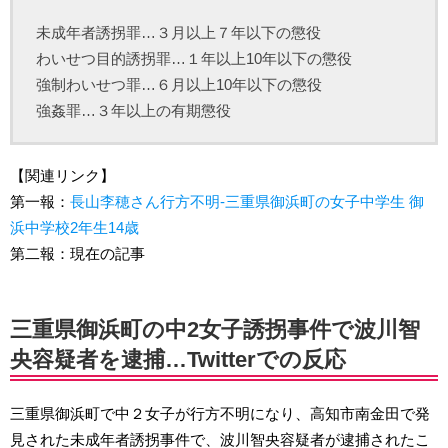
未成年者誘拐罪…３月以上７年以下の懲役
わいせつ目的誘拐罪…１年以上10年以下の懲役
強制わいせつ罪…６月以上10年以下の懲役
強姦罪…３年以上の有期懲役
【関連リンク】
第一報：
長山李穂さん行方不明-三重県御浜町の女子中学生 御
浜中学校2年生14歳
第二報：現在の記事
三重県御浜町の中2女子誘拐事件で波川智
央容疑者を逮捕…Twitterでの反応
三重県御浜町で中２女子が行方不明になり、高知市南金田で発
見された未成年者誘拐事件で、波川智央容疑者が逮捕されたこ