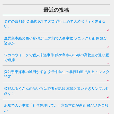
最近の投稿
名神の京都南IC-高槻JCTで火災 通行止めで大渋滞「全く進まな
い」
鹿児島本線の西小倉-九州工大前で人身事故 ソニックと衝突 飛び
込みか
ワカバウォークで殺人未遂事件 鶴ケ島市の15歳の高校生が通り魔
で逮捕
愛知県東海市の城田かずき 女子中学生の暴行動画で炎上 インスタ
特定
姫野みるくさんのAVパケ写詐欺が話題 本編と違い過ぎサンプル動
画なし
淀駅で人身事故「死体処理してた」京阪本線が遅延 飛び込み自殺
か