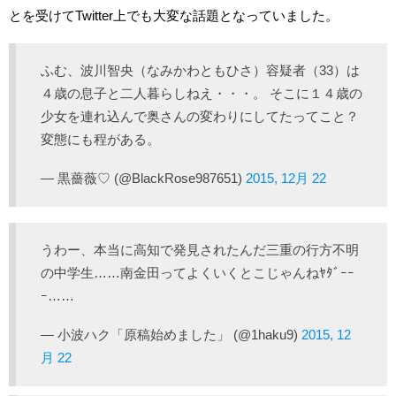
とを受けてTwitter上でも大変な話題となっていました。
ふむ、波川智央（なみかわともひさ）容疑者（33）は
４歳の息子と二人暮らしねえ・・・。 そこに１４歳の
少女を連れ込んで奥さんの変わりにしてたってこと？
変態にも程がある。
— 黒薔薇♡ (@BlackRose987651)
2015, 12月 22
うわー、本当に高知で発見されたんだ三重の行方不明
の中学生……南金田ってよくいくとこじゃんねﾔﾀﾞｰｰ
ｰ……
— 小波ハク「原稿始めました」 (@1haku9)
2015, 12
月 22