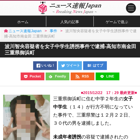
ホーム
人気の記事
ゲームで遊ぶ
ニュース速報Japan
事件
波川智央容疑者を女子中学生誘拐事件で逮
捕-高知市南金田 三重県御浜町
波川智央容疑者を女子中学生誘拐事件で逮捕-高知市南金田
三重県御浜町
いいね！
ツイート
はてブ
Pocket
Feedly
RSS
LINE
■
2015/12/22 17：29
最終更新■
三重県御浜町に住む中学２年生の
女子
中学生
（１４）が行方不明になってい
た事件で、三重県警は１２月２２日、
３０代の男を逮捕しました。
未成年者誘拐
の容疑で逮捕されたの