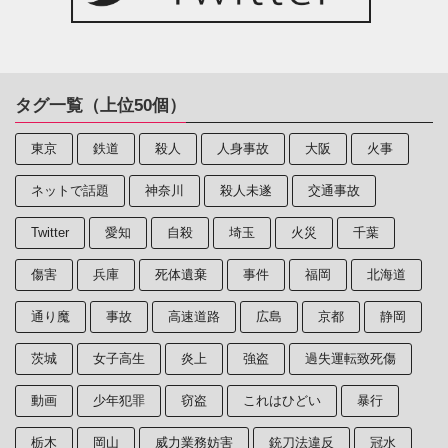
タグ一覧（上位50個）
東京
鉄道
殺人
人身事故
大阪
火事
ネットで話題
神奈川
殺人未遂
交通事故
Twitter
愛知
自殺
埼玉
火災
千葉
傷害
兵庫
死体遺棄
事件
福岡
北海道
通り魔
事故
高速道路
広島
京都
静岡
茨城
女子高生
炎上
強盗
過失運転致死傷
動画
少年犯罪
窃盗
これはひどい
暴行
栃木
岡山
威力業務妨害
銃刀法違反
冠水