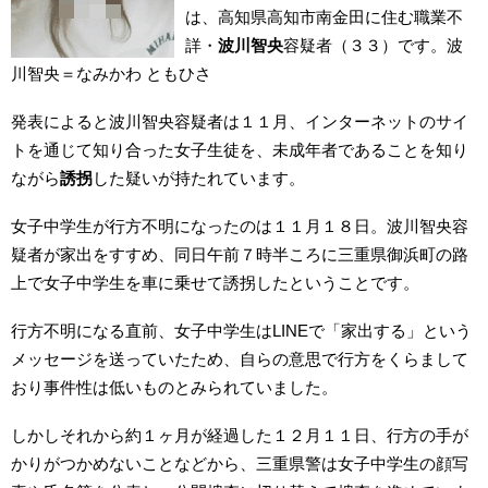
は、高知県高知市南金田に住む職業不
詳・
波川智央
容疑者（３３）です。波
川智央＝なみかわ ともひさ
発表によると波川智央容疑者は１１月、インターネットのサイ
トを通じて知り合った女子生徒を、未成年者であることを知り
ながら
誘拐
した疑いが持たれています。
女子中学生が行方不明になったのは１１月１８日。波川智央容
疑者が家出をすすめ、同日午前７時半ころに三重県御浜町の路
上で女子中学生を車に乗せて誘拐したということです。
行方不明になる直前、女子中学生はLINEで「家出する」という
メッセージを送っていたため、自らの意思で行方をくらまして
おり事件性は低いものとみられていました。
しかしそれから約１ヶ月が経過した１２月１１日、行方の手が
かりがつかめないことなどから、三重県警は女子中学生の顔写