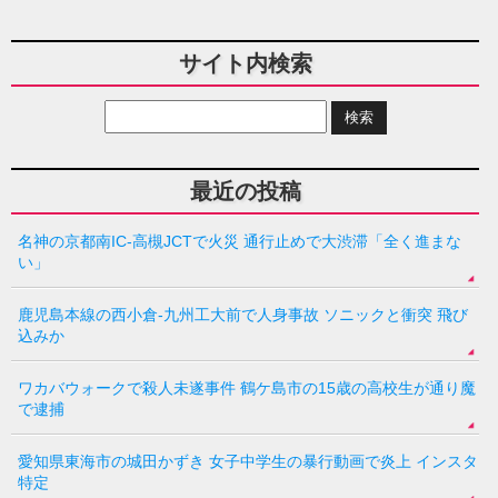
サイト内検索
最近の投稿
名神の京都南IC-高槻JCTで火災 通行止めで大渋滞「全く進まな
い」
鹿児島本線の西小倉-九州工大前で人身事故 ソニックと衝突 飛び
込みか
ワカバウォークで殺人未遂事件 鶴ケ島市の15歳の高校生が通り魔
で逮捕
愛知県東海市の城田かずき 女子中学生の暴行動画で炎上 インスタ
特定