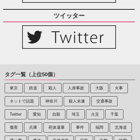
ツイッター
タグ一覧（上位50個）
東京
鉄道
殺人
人身事故
大阪
火事
ネットで話題
神奈川
殺人未遂
交通事故
Twitter
愛知
自殺
埼玉
火災
千葉
傷害
兵庫
死体遺棄
事件
福岡
北海道