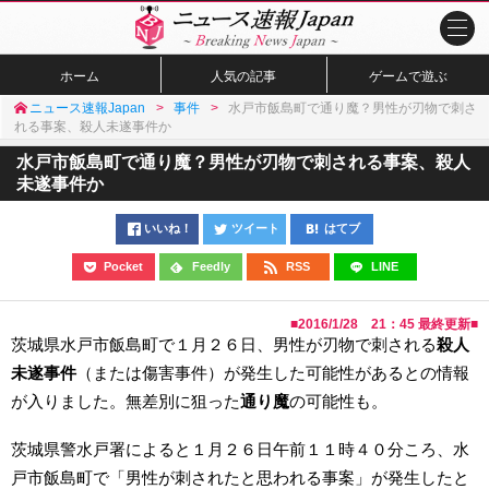
ホーム
人気の記事
ゲームで遊ぶ
ニュース速報Japan
事件
水戸市飯島町で通り魔？男性が刃物で刺さ
れる事案、殺人未遂事件か
水戸市飯島町で通り魔？男性が刃物で刺される事案、殺人
未遂事件か
いいね！
ツイート
はてブ
Pocket
Feedly
RSS
LINE
■
2016/1/28 21：45
最終更新■
茨城県水戸市飯島町で１月２６日、男性が刃物で刺される
殺人
未遂事件
（または傷害事件）が発生した可能性があるとの情報
が入りました。無差別に狙った
通り魔
の可能性も。
茨城県警水戸署によると１月２６日午前１１時４０分ころ、水
戸市飯島町で「男性が刺されたと思われる事案」が発生したと