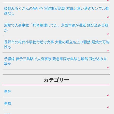
姫野みるくさんのAVパケ写詐欺が話題 本編と違い過ぎサンプル動
画なし
淀駅で人身事故「死体処理してた」京阪本線が遅延 飛び込み自殺
か
長野市の松代小学校付近で火事 大量の煙立ち上り騒然 延焼の可能
性も
予讃線 伊予三島駅で人身事故 緊急車両が集結し騒然 飛び込み自
殺か
カテゴリー
事件
事故