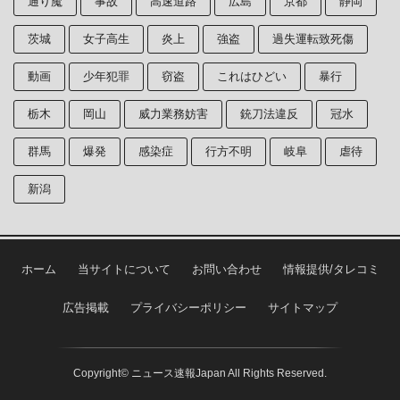
通り魔
事故
高速道路
広島
京都
静岡
茨城
女子高生
炎上
強盗
過失運転致死傷
動画
少年犯罪
窃盗
これはひどい
暴行
栃木
岡山
威力業務妨害
銃刀法違反
冠水
群馬
爆発
感染症
行方不明
岐阜
虐待
新潟
ホーム
当サイトについて
お問い合わせ
情報提供/タレコミ
広告掲載
プライバシーポリシー
サイトマップ
Copyright© ニュース速報Japan All Rights Reserved.