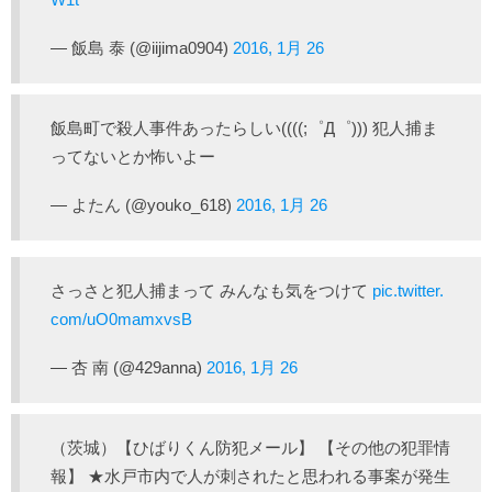
— 飯島 泰 (@iijima0904)
2016, 1月 26
飯島町で殺人事件あったらしい((((;゜Д゜))) 犯人捕ま
ってないとか怖いよー
— よたん (@youko_618)
2016, 1月 26
さっさと犯人捕まって みんなも気をつけて
pic.twitter.
com/uO0mamxvsB
— 杏 南 (@429anna)
2016, 1月 26
（茨城）【ひばりくん防犯メール】 【その他の犯罪情
報】 ★水戸市内で人が刺されたと思われる事案が発生