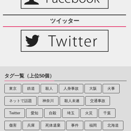
ツイッター
タグ一覧（上位50個）
東京
鉄道
殺人
人身事故
大阪
火事
ネットで話題
神奈川
殺人未遂
交通事故
Twitter
愛知
自殺
埼玉
火災
千葉
傷害
兵庫
死体遺棄
事件
福岡
北海道