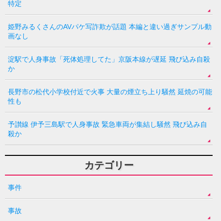
特定
姫野みるくさんのAVパケ写詐欺が話題 本編と違い過ぎサンプル動
画なし
淀駅で人身事故「死体処理してた」京阪本線が遅延 飛び込み自殺
か
長野市の松代小学校付近で火事 大量の煙立ち上り騒然 延焼の可能
性も
予讃線 伊予三島駅で人身事故 緊急車両が集結し騒然 飛び込み自
殺か
カテゴリー
事件
事故