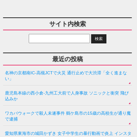
サイト内検索
最近の投稿
名神の京都南IC-高槻JCTで火災 通行止めで大渋滞「全く進まな
い」
鹿児島本線の西小倉-九州工大前で人身事故 ソニックと衝突 飛び
込みか
ワカバウォークで殺人未遂事件 鶴ケ島市の15歳の高校生が通り魔
で逮捕
愛知県東海市の城田かずき 女子中学生の暴行動画で炎上 インスタ