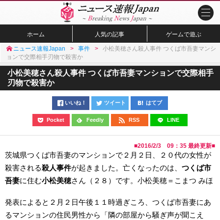
ホーム
人気の記事
ゲームで遊ぶ
ニュース速報Japan
事件
小松美穂さん殺人事件 つくば市吾妻マンシ
ョンで交際相手刃物で殺害か
小松美穂さん殺人事件 つくば市吾妻マンションで交際相手
刃物で殺害か
いいね！
ツイート
はてブ
Pocket
Feedly
RSS
LINE
■
2016/2/3 09：35
最終更新■
茨城県つくば市吾妻のマンションで２月２日、２０代の女性が
殺害される
殺人事件
が起きました。亡くなったのは、
つくば市
吾妻
に住む
小松美穂
さん（２８）です。小松美穂＝こまつ みほ
発表によると２月２日午後１１時過ぎころ、つくば市吾妻にあ
るマンションの住民男性から「隣の部屋から騒ぎ声が聞こえ