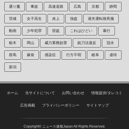
通り魔
事故
高速道路
広島
京都
静岡
茨城
女子高生
炎上
強盗
過失運転致死傷
動画
少年犯罪
窃盗
これはひどい
暴行
栃木
岡山
威力業務妨害
銃刀法違反
冠水
群馬
爆発
感染症
行方不明
岐阜
虐待
新潟
ホーム
当サイトについて
お問い合わせ
情報提供/タレコミ
広告掲載
プライバシーポリシー
サイトマップ
Copyright© ニュース速報Japan All Rights Reserved.