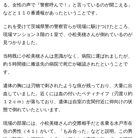
る。女性の声で『警察呼んで！』と言っているのが聞こえる」
などと１１０番通報があったということです。
これを受けて茨城県警の警察官らが現場に駆けつけたところ、
現場マンション３階の１室で、小松美穂さんが倒れているのが
見つかりました。
当時既に小松美穂さんは意識がなく、病院に運ばれましたが、
約５時間後に搬送先の病院で死亡が確認されたということで
す。
遺体の胸には刃物で刺されたような痕が残っており、大量に出
血していました。近くには血の付いたペティナイフ（刃渡り約
１２ｃｍ）が落ちており、遺体は自室の玄関付近に仰向けの状
態で倒れていたといいます。
現場の部屋には、小松美穂さんの交際相手だと名乗る水戸市在
住の男性（４１）がいて、「もみ合った」などと説明。この男