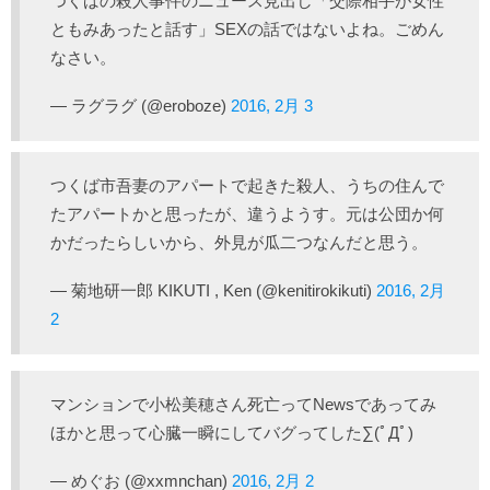
つくばの殺人事件のニュース見出し「交際相手が女性
ともみあったと話す」SEXの話ではないよね。ごめん
なさい。
— ラグラグ (@eroboze)
2016, 2月 3
つくば市吾妻のアパートで起きた殺人、うちの住んで
たアパートかと思ったが、違うようす。元は公団か何
かだったらしいから、外見が瓜二つなんだと思う。
— 菊地研一郎 KIKUTI , Ken (@kenitirokikuti)
2016, 2月
2
マンションで小松美穂さん死亡ってNewsであってみ
ほかと思って心臓一瞬にしてバグってした∑(ﾟДﾟ)
— めぐお (@xxmnchan)
2016, 2月 2