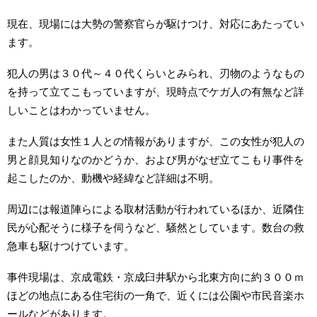
現在、現場には大勢の警察官らが駆けつけ、対応にあたってい
ます。
犯人の男は３０代～４０代くらいとみられ、刃物のようなもの
を持って立てこもっていますが、現時点でケガ人の有無など詳
しいことはわかっていません。
また人質は女性１人との情報がありますが、この女性が犯人の
男と顔見知りなのかどうか、および男がなぜ立てこもり事件を
起こしたのか、動機や経緯など詳細は不明。
周辺には報道陣らによる取材活動が行われているほか、近隣住
民が心配そうに様子を伺うなど、騒然としています。数台の救
急車も駆けつけています。
事件現場は、京成電鉄・京成臼井駅から北東方向に約３００ｍ
ほどの地点にある住宅街の一角で、近くには公園や市民音楽ホ
ールなどがあります。