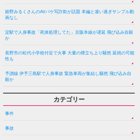
姫野みるくさんのAVパケ写詐欺が話題 本編と違い過ぎサンプル動
画なし
淀駅で人身事故「死体処理してた」京阪本線が遅延 飛び込み自殺
か
長野市の松代小学校付近で火事 大量の煙立ち上り騒然 延焼の可能
性も
予讃線 伊予三島駅で人身事故 緊急車両が集結し騒然 飛び込み自
殺か
カテゴリー
事件
事故