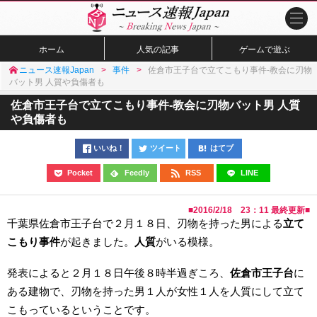
ホーム
人気の記事
ゲームで遊ぶ
ニュース速報Japan
事件
佐倉市王子台で立てこもり事件-教会に刃物
バット男 人質や負傷者も
佐倉市王子台で立てこもり事件-教会に刃物バット男 人質
や負傷者も
いいね！
ツイート
はてブ
Pocket
Feedly
RSS
LINE
■
2016/2/18 23：11
最終更新■
千葉県佐倉市王子台で２月１８日、刃物を持った男による
立て
こもり
事件
が起きました。
人質
がいる模様。
発表によると２月１８日午後８時半過ぎころ、
佐倉市王子台
に
ある建物で、刃物を持った男１人が女性１人を人質にして立て
こもっているということです。