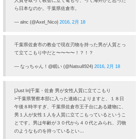
人質を取って教会に立て篭もり、って海外かと思った
ら日本なのか。千葉県佐倉市。
— alnc (@Axel_Nico)
2016, 2月 18
千葉県佐倉市の教会で現在刃物を持った男が人質とっ
て立てこもり中だと〜〜〜〜！？！？
— なっちゃん！@眠い (@Natsu8924)
2016, 2月 18
[Just In]千葉・佐倉 男が女性人質に立てこもり
>千葉県警察本部に入った連絡によりますと、１８日
午後８時半すぎ、千葉県佐倉市王子台にある建物に、
男１人が女性１人を人質に立てこもっているというこ
とです。男は年齢が３０代から４０代とみられ、刃物
のようなものを持っているとい…