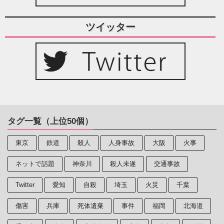
ツイッター
タグ一覧（上位50個）
東京
鉄道
殺人
人身事故
大阪
火事
ネットで話題
神奈川
殺人未遂
交通事故
Twitter
愛知
自殺
埼玉
火災
千葉
傷害
兵庫
死体遺棄
事件
福岡
北海道