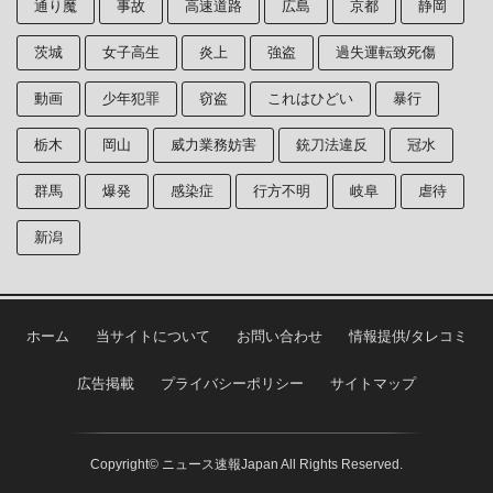
通り魔
事故
高速道路
広島
京都
静岡
茨城
女子高生
炎上
強盗
過失運転致死傷
動画
少年犯罪
窃盗
これはひどい
暴行
栃木
岡山
威力業務妨害
銃刀法違反
冠水
群馬
爆発
感染症
行方不明
岐阜
虐待
新潟
ホーム
当サイトについて
お問い合わせ
情報提供/タレコミ
広告掲載
プライバシーポリシー
サイトマップ
Copyright© ニュース速報Japan All Rights Reserved.