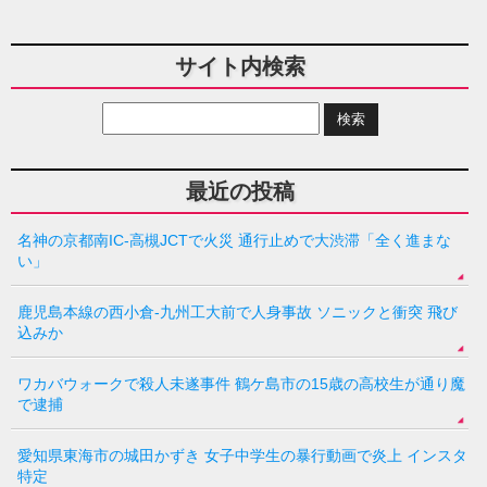
サイト内検索
最近の投稿
名神の京都南IC-高槻JCTで火災 通行止めで大渋滞「全く進まな
い」
鹿児島本線の西小倉-九州工大前で人身事故 ソニックと衝突 飛び
込みか
ワカバウォークで殺人未遂事件 鶴ケ島市の15歳の高校生が通り魔
で逮捕
愛知県東海市の城田かずき 女子中学生の暴行動画で炎上 インスタ
特定