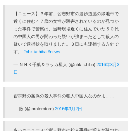
【ニュース】３年前、習志野市の遊歩道脇の緑地帯で
近くに住む４７歳の女性が殺害されているのが見つか
った事件で警察は、当時現場近くに住んでいた５０代
の中国人の男が関わった疑いが強まったとして殺人の
疑いで逮捕状を取りました。３日にも逮捕する方針で
す。
#nhk
#chiba
#news
— ＮＨＫ千葉＆ラッカ星人 (@nhk_chiba)
2016年3月3
日
習志野の茜浜の殺人事件の犯人中国人なのかよ……
— 腋 (@torotorotoro)
2016年3月2日
さっきニュースで習志野市の殺人事件の犯人が見つか