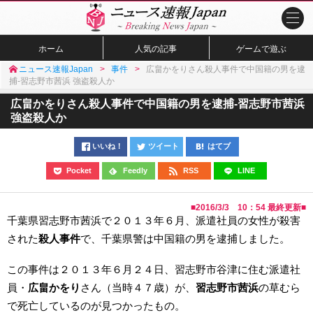
ホーム
人気の記事
ゲームで遊ぶ
ニュース速報Japan
事件
広畠かをりさん殺人事件で中国籍の男を逮
捕-習志野市茜浜 強盗殺人か
広畠かをりさん殺人事件で中国籍の男を逮捕-習志野市茜浜
強盗殺人か
いいね！
ツイート
はてブ
Pocket
Feedly
RSS
LINE
■
2016/3/3 10：54
最終更新■
千葉県習志野市茜浜で２０１３年６月、派遣社員の女性が殺害
された
殺人事件
で、千葉県警は中国籍の男を逮捕しました。
この事件は２０１３年６月２４日、習志野市谷津に住む派遣社
員・
広畠かをり
さん（当時４７歳）が、
習志野市茜浜
の草むら
で死亡しているのが見つかったもの。