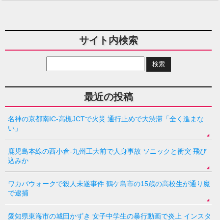
サイト内検索
最近の投稿
名神の京都南IC-高槻JCTで火災 通行止めで大渋滞「全く進まな
い」
鹿児島本線の西小倉-九州工大前で人身事故 ソニックと衝突 飛び
込みか
ワカバウォークで殺人未遂事件 鶴ケ島市の15歳の高校生が通り魔
で逮捕
愛知県東海市の城田かずき 女子中学生の暴行動画で炎上 インスタ