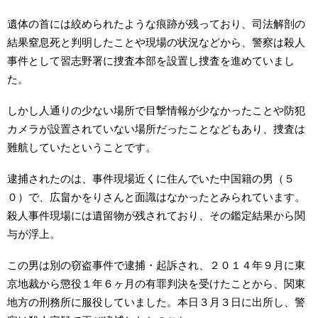
遺体の首には絞められたような痕跡が残っており、司法解剖の
結果窒息死と判明したことや現場の状況などから、警察は殺人
事件として習志野署に捜査本部を設置し捜査を進めていまし
た。
しかし人通りの少ない場所で目撃情報が少なかったことや防犯
カメラが設置されていない場所だったことなどもあり、捜査は
難航していたということです。
逮捕されたのは、事件現場近くに住んでいた中国籍の男（５
０）で、広畠かをりさんと面識はなかったとみられています。
殺人事件現場には遺留物が残されており、その鑑定結果から関
与が浮上。
この男は別の窃盗事件で逮捕・起訴され、２０１４年９月に東
京地裁から懲役１年６ヶ月の有罪判決を受けたことから、関東
地方の刑務所に服役していました。本日３月３日に出所し、警