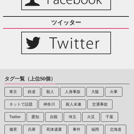
ツイッター
タグ一覧（上位50個）
東京
鉄道
殺人
人身事故
大阪
火事
ネットで話題
神奈川
殺人未遂
交通事故
Twitter
愛知
自殺
埼玉
火災
千葉
傷害
兵庫
死体遺棄
事件
福岡
北海道