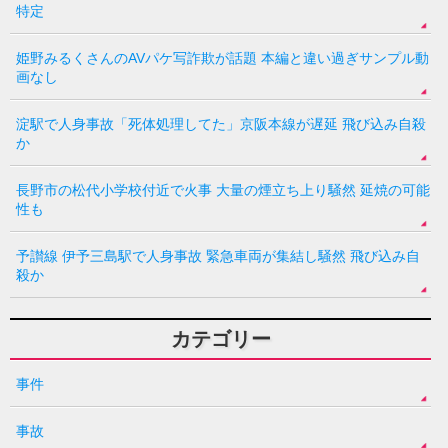
特定
姫野みるくさんのAVパケ写詐欺が話題 本編と違い過ぎサンプル動
画なし
淀駅で人身事故「死体処理してた」京阪本線が遅延 飛び込み自殺
か
長野市の松代小学校付近で火事 大量の煙立ち上り騒然 延焼の可能
性も
予讃線 伊予三島駅で人身事故 緊急車両が集結し騒然 飛び込み自
殺か
カテゴリー
事件
事故