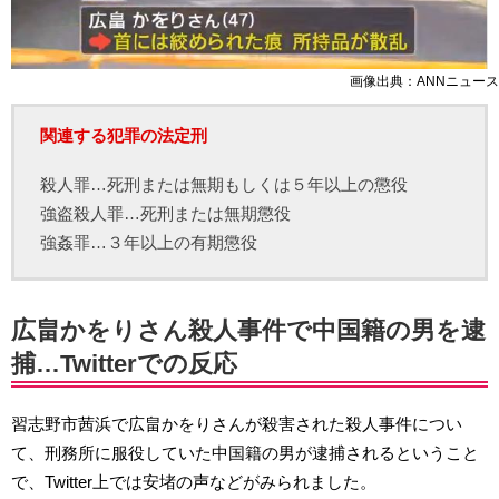
画像出典：ANNニュース
関連する犯罪の法定刑
殺人罪…死刑または無期もしくは５年以上の懲役
強盗殺人罪…死刑または無期懲役
強姦罪…３年以上の有期懲役
広畠かをりさん殺人事件で中国籍の男を逮
捕…Twitterでの反応
習志野市茜浜で広畠かをりさんが殺害された殺人事件につい
て、刑務所に服役していた中国籍の男が逮捕されるということ
で、Twitter上では安堵の声などがみられました。