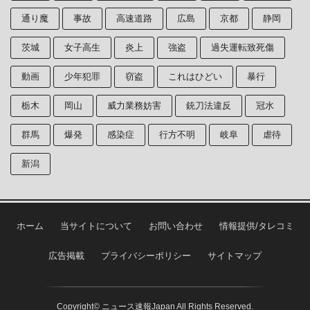
通り魔
事故
高速道路
広島
京都
静岡
茨城
女子高生
炎上
強盗
過失運転致死傷
動画
少年犯罪
窃盗
これはひどい
暴行
栃木
岡山
威力業務妨害
銃刀法違反
冠水
群馬
爆発
感染症
行方不明
岐阜
虐待
新潟
ホーム
当サイトについて
お問い合わせ
情報提供/タレコミ
広告掲載
プライバシーポリシー
サイトマップ
Copyright© ニュース速報Japan All Rights Reserved.