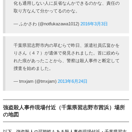
化も通用しない人に反省なんかできるのかな、責任の
取り方なんて分かってるのかな。
— ふかさわ (@notfukazawa1012)
2016年3月3日
千葉県習志野市内の草むらで昨日、派遣社員広畠かを
りさん（４７）が遺体で発見されました。首に絞めら
れた痕があったことから、警察は殺人事件と断定して
捜査を始めました。
— tmxjam (@tmxjam)
2013年6月24日
強盗殺人事件現場付近（千葉県習志野市茜浜）場所
の地図
以下、強盗殺人の可能性もある殺人事件現場付近・千葉県習志