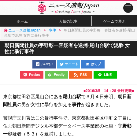
ホーム
人気の記事
ゲームで遊ぶ
ニュース速報Japan
事件
朝日新聞社員の宇野彰一容疑者を逮捕-尾山
台駅で泥酔 女性に暴行事件
朝日新聞社員の宇野彰一容疑者を逮捕-尾山台駅で泥酔 女
性に暴行事件
いいね！
ツイート
はてブ
Pocket
Feedly
RSS
LINE
■
2016/3/5 14：28
最終更新■
東京都世田谷区尾山台にある
尾山台駅
で３月４日未明、
朝日新
聞社員
の男が女性に暴行を加える
事件
が起きました。
警視庁玉川署はこの暴行事件で、東京都世田谷区中町２丁目に
住む朝日新聞デジタル本部データベース事業部の社員・
宇野彰
一
容疑者（５３）を逮捕しました。