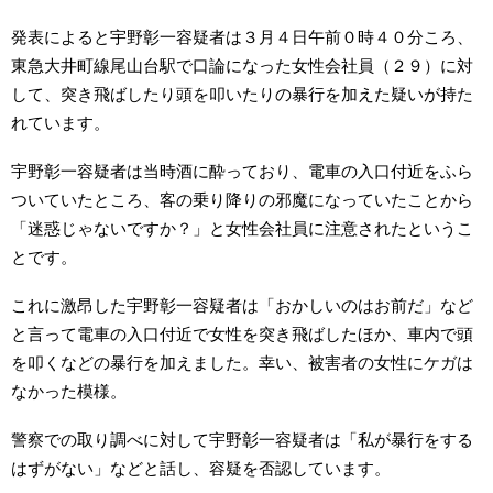
発表によると宇野彰一容疑者は３月４日午前０時４０分ころ、
東急大井町線尾山台駅で口論になった女性会社員（２９）に対
して、突き飛ばしたり頭を叩いたりの暴行を加えた疑いが持た
れています。
宇野彰一容疑者は当時酒に酔っており、電車の入口付近をふら
ついていたところ、客の乗り降りの邪魔になっていたことから
「迷惑じゃないですか？」と女性会社員に注意されたというこ
とです。
これに激昂した宇野彰一容疑者は「おかしいのはお前だ」など
と言って電車の入口付近で女性を突き飛ばしたほか、車内で頭
を叩くなどの暴行を加えました。幸い、被害者の女性にケガは
なかった模様。
警察での取り調べに対して宇野彰一容疑者は「私が暴行をする
はずがない」などと話し、容疑を否認しています。