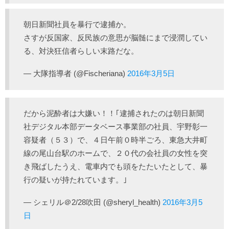
朝日新聞社員を暴行で逮捕か。
さすが反国家、反民族の意思が脳髄にまで浸潤してい
る、対決狂信者らしい末路だな。
— 大隊指導者 (@Fischeriana)
2016年3月5日
だから泥酔者は大嫌い！！｢逮捕されたのは朝日新聞
社デジタル本部データベース事業部の社員、宇野彰一
容疑者（５３）で、４日午前０時半ごろ、東急大井町
線の尾山台駅のホームで、２０代の会社員の女性を突
き飛ばしたうえ、電車内でも頭をたたいたとして、暴
行の疑いが持たれています。｣
— シェリル＠2/28吹田 (@sheryl_health)
2016年3月5
日