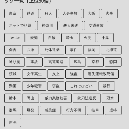
タグ一覧（上位50個）
東京
鉄道
殺人
人身事故
大阪
火事
ネットで話題
神奈川
殺人未遂
交通事故
Twitter
愛知
自殺
埼玉
火災
千葉
傷害
兵庫
死体遺棄
事件
福岡
北海道
通り魔
事故
高速道路
広島
京都
静岡
茨城
女子高生
炎上
強盗
過失運転致死傷
動画
少年犯罪
窃盗
これはひどい
暴行
栃木
岡山
威力業務妨害
銃刀法違反
冠水
群馬
爆発
感染症
行方不明
岐阜
虐待
新潟