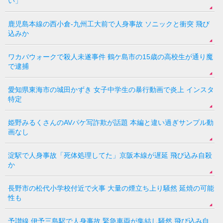
い」
鹿児島本線の西小倉-九州工大前で人身事故 ソニックと衝突 飛び
込みか
ワカバウォークで殺人未遂事件 鶴ケ島市の15歳の高校生が通り魔
で逮捕
愛知県東海市の城田かずき 女子中学生の暴行動画で炎上 インスタ
特定
姫野みるくさんのAVパケ写詐欺が話題 本編と違い過ぎサンプル動
画なし
淀駅で人身事故「死体処理してた」京阪本線が遅延 飛び込み自殺
か
長野市の松代小学校付近で火事 大量の煙立ち上り騒然 延焼の可能
性も
予讃線 伊予三島駅で人身事故 緊急車両が集結し騒然 飛び込み自