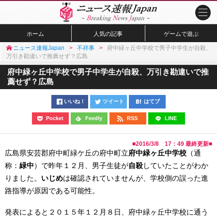
ホーム
人気の記事
ゲームで遊ぶ
ニュース速報Japan
不祥事
府中緑ヶ丘中学校で男子中学生が自殺、
万引き勘違いで推薦せず？広島
府中緑ヶ丘中学校で男子中学生が自殺、万引き勘違いで推
薦せず？広島
いいね！
ツイート
はてブ
Pocket
Feedly
RSS
LINE
■
2016/3/8 17：49
最終更新■
広島県安芸郡府中町緑ケ丘の府中町立
府中緑ヶ丘中学校
（通
称：
緑中
）で昨年１２月、男子生徒が
自殺
していたことがわか
りました。
いじめ
は確認されていませんが、学校側の誤った進
路指導が原因である可能性。
発表によると２０１５年１２月８日、府中緑ヶ丘中学校に通う