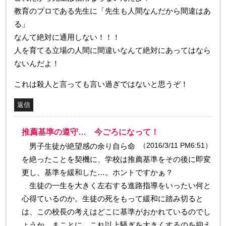
教育のプロである先生に「先生も人間なんだから間違はあ
る」
なんて絶対に通用しない！！！
人を育てる立場の人間に間違いなんて絶対にあってはなら
ないんだよ！
これは殺人と言っても言い過ぎではないと思うぞ！
返信
推薦基準の遵守… 今ごろになって！
（2016/3/11 PM6:51）
男子生徒が絶望感の余り自ら命
を絶ったことを契機に、学校は推薦基準をその後に即変
更し、基準を緩和した…。ホントですかぁ？
生徒の一生を大きく左右する進路指導をいったい何と
心得ているのか。生徒の死をもって緩和に踏み切ると
は、この校長の考えはどこに基準がおかれているのでし
ょうか。まことに、これ以上騒ぎを大きくするのを抑え