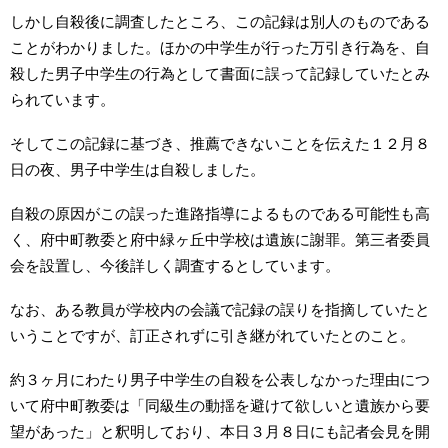
しかし自殺後に調査したところ、この記録は別人のものである
ことがわかりました。ほかの中学生が行った万引き行為を、自
殺した男子中学生の行為として書面に誤って記録していたとみ
られています。
そしてこの記録に基づき、推薦できないことを伝えた１２月８
日の夜、男子中学生は自殺しました。
自殺の原因がこの誤った進路指導によるものである可能性も高
く、府中町教委と府中緑ヶ丘中学校は遺族に謝罪。第三者委員
会を設置し、今後詳しく調査するとしています。
なお、ある教員が学校内の会議で記録の誤りを指摘していたと
いうことですが、訂正されずに引き継がれていたとのこと。
約３ヶ月にわたり男子中学生の自殺を公表しなかった理由につ
いて府中町教委は「同級生の動揺を避けて欲しいと遺族から要
望があった」と釈明しており、本日３月８日にも記者会見を開