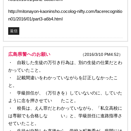
http://mitonayon-kaoninsho.cocolog-nifty.com/facerecognitio
n01/2016/01/part3-a6b4.html
返信
広島県警へのお願い
（2016/3/10 PM4:52）
・ 自殺した生徒の万引き行為は、別の生徒の仕業だとわ
かっていたこと。
・ 記載間違いをわかっていながらを訂正しなかったこ
と。
・ 学級担任が、（万引きを）していないのに、していた
ように念を押させてい たこと。
・ 校長は、えん罪だとわかっていながら、「私立高校に
は専願でも合格しな い」と、学級担任に進路指導さ
せていたこと。
・ 生徒が自殺した直後から、学校と町教委が、世間には