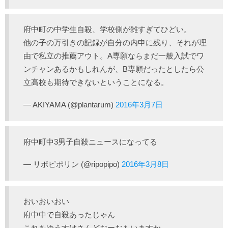
府中町の中学生自殺、学校側が雑すぎてひどい。
他の子の万引きの記録が自分の内申に残り、それが理
由で私立の推薦アウト。A専願ならまだ一般入試でワ
ンチャンあるかもしれんが、B専願だったとしたら公
立高校も期待できないということになる。
— AKIYAMA (@plantarum)
2016年3月7日
府中町中3男子自殺ニュースになってる
— リポピポリン (@ripopipo)
2016年3月8日
おいおいおい
府中中で自殺あったじゃん
これをゆうすけさんどおーおもいますか