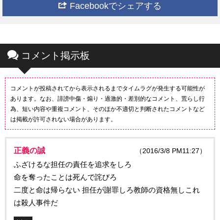
Facebookでシェアする
コメント掲示板
コメントが投稿されてから表示されるまでタイムラグが発生する可能性が
あります。なお、誹謗中傷・煽り・過激的・差別的なコメント、荒らし行
為、短い内容や重複コメント、そのほか不適切と判断されたコメントなど
は掲載が許可されない場合があります。
正義の誠
（2016/3/8 PM11:27）
ふざけるな担任の責任を追求をしろ
命を奪ったことは死んで詫びろ
二度と命は帰らない 担任が謝罪しろ教師の資格無しこれ
は殺人事件だ