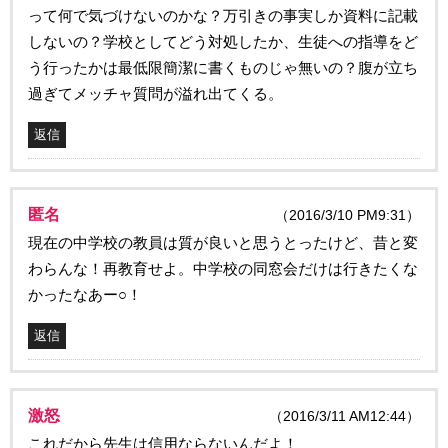
って何で気づけないのかな？万引きの事実しか資料に記載
しないの？学校としてどう対処したか、生徒への指導をど
う行ったかは最低限簡潔に書くものじゃ無いの？腹が立ち
過ぎてメッチャ質問が溢れ出てくる。
返信
匿名
（2016/3/10 PM9:31）
現在の中学校の教員は質が良いと思うとったけど、昔と変
わらんな！再教育せよ。中学校の同窓会だけは行きたくな
かったなあー○！
返信
激怒
（2016/3/11 AM12:44）
これだから先生は信用ならないんだよ！