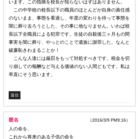
います。この指摘を校長が知らないはずはありません。
この中学校の校長以下の職員のほとんどが自身の責任感
のないまま、事態を看過し、年度の変わりを待って事態を
闇に葬り去ろうとした、その事に他なりません。いわば校
長以下全職員による犯罪です。生徒の自殺後三ヶ月もの間
事実を闇に葬り、やっとのことで遺族に謝罪した。なんと
破廉恥きわまることか！
こんな人達には厳罰をもって対処すべきです。税金を切
り崩しての報酬など与える価値のない人間どもです。私は
率直にそう思います。
返信
匿名
（2016/3/9 PM9:16）
人の命を、
これから将来のある子供の命を