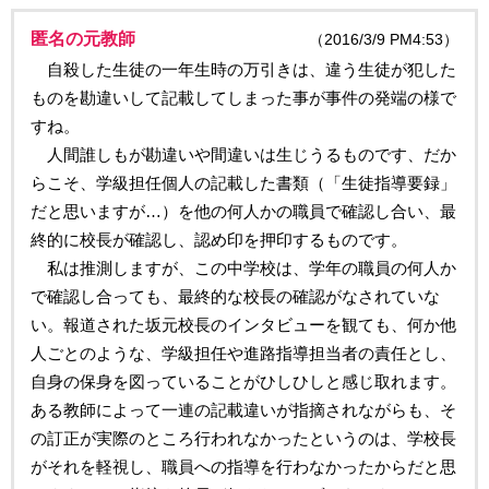
匿名の元教師
（2016/3/9 PM4:53）
自殺した生徒の一年生時の万引きは、違う生徒が犯した
ものを勘違いして記載してしまった事が事件の発端の様で
すね。
人間誰しもが勘違いや間違いは生じうるものです、だか
らこそ、学級担任個人の記載した書類（「生徒指導要録」
だと思いますが…）を他の何人かの職員で確認し合い、最
終的に校長が確認し、認め印を押印するものです。
私は推測しますが、この中学校は、学年の職員の何人か
で確認し合っても、最終的な校長の確認がなされていな
い。報道された坂元校長のインタビューを観ても、何か他
人ごとのような、学級担任や進路指導担当者の責任とし、
自身の保身を図っていることがひしひしと感じ取れます。
ある教師によって一連の記載違いが指摘されながらも、そ
の訂正が実際のところ行われなかったというのは、学校長
がそれを軽視し、職員への指導を行わなかったからだと思