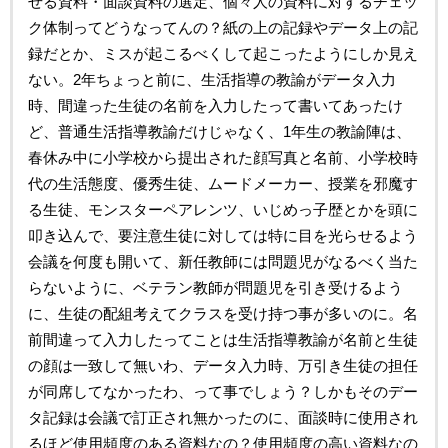
せる資料・面談資料の選定、個々人の資料に対するチェッ
ク体制ってどうなってんの？紙の上の記録やデータ上の記
録だとか、ミスが起こるべくして起こったようにしか見え
ない。2年ちょっと前に、生活指導の教諭がデータ入力
時、間違った生徒の名前を入力したって書いてあったけ
ど、普通生活指導教諭だけじゃなく、1年生の教諭陣は、
春休み中に小学校から提出された顔写真と名前、小学校時
代の生活態度、優秀生徒、ムードメーカー、授業を邪魔す
る生徒、モンスターペアレンツ、いじめっ子歴とかを頭に
叩き込んで、要注意生徒に対しては特に目を光らせるよう
会議を何度も開いて、新任教師には問題児がなるべく当た
らないように、ベテラン教師が問題児を引き受けるよう
に、生徒の配組考えてクラスを受け持つ事が多いのに。名
前間違って入力したってことは生活指導教諭が名前と生徒
の顔は一致して無いわ、データ入力時、万引き生徒の担任
が同席してなかったわ、って事でしょう？しかもそのデー
タ記録は会議で訂正され無かったのに、面談時に使用され
るほど使用頻度のある資料なの？使用頻度の高い資料なの