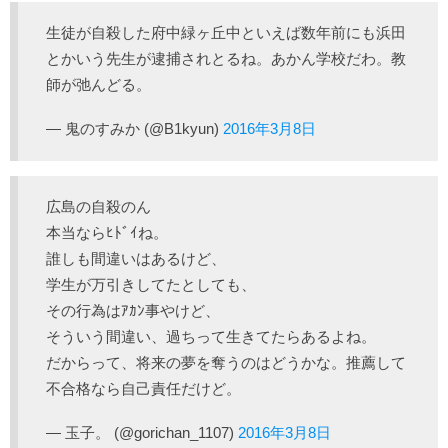
生徒が自殺した府中緑ヶ丘中といえば数年前にも浜田
とかいう先生が逮捕されとるね。あかん学校だわ。教
師が弛んどる。
— 鬼のすみか (@B1kyun)
2016年3月8日
広島の自殺のん
本当ならﾋﾄﾞｲね。
誰しも間違いはあるけど、
学生が万引きしてたとしても、
その行為はｱｶﾝ事やけど、
そういう間違い、過ちって生きてたらあるよね。
だからって、将来の夢を奪うのはどうかな。推薦して
不合格なら自己責任だけど。
— 玉子。 (@gorichan_1107)
2016年3月8日