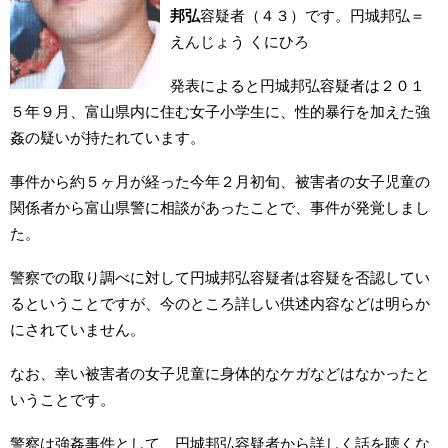
邦弘
容疑者（４３）です。円城邦弘＝
えんじょう くにひろ
発表によると円城邦弘容疑者は２０１
５年９月、富山県内に住む女子小学生に、性的暴行を加えた強
姦の疑いが持たれています。
事件から約５ヶ月が経った今年２月初旬、被害者の女子児童の
関係者から富山県警に相談があったことで、事件が発覚しまし
た。
警察での取り調べに対して円城邦弘容疑者は容疑を否認してい
るということですが、今のところ詳しい供述内容などは明らか
にされていません。
なお、幸い被害者の女子児童に身体的なケガなどはなかったと
いうことです。
警察は強姦事件として、円城邦弘容疑者から詳しく話を聴くな