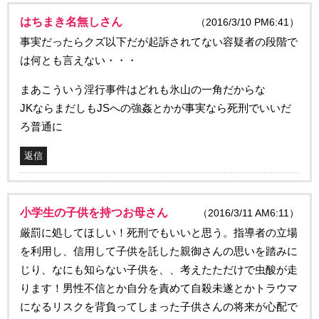
はちまき名無しさん
（2016/3/10 PM6:41）
事実だったらクズ以下だが起訴されてない容疑者の段階で
は何とも言えない・・・
まあこういう淫行事件はどれも氷山の一角だからな
JKならまだしもJSへの強姦とかが事実なら死刑でいいだ
ろ普通に
返信
小学生の子供を持つお母さん
（2016/3/11 AM6:11）
厳罰に処してほしい！死刑でもいいと思う。指導者の立場
を利用し、信用して子供を託した親御さんの思いを踏みに
じり、なにも知らない子供を、、考えたただけで虫酸が走
ります！男性不信とか自分を責めて自殺未遂とかトラウマ
になるリスクを背負ってしまった子供さんの将来が心配で