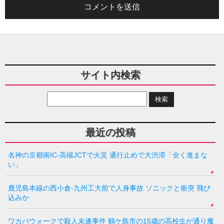
サイト内検索
最近の投稿
名神の京都南IC-高槻JCTで火災 通行止めで大渋滞「全く進まな
い」
鹿児島本線の西小倉-九州工大前で人身事故 ソニックと衝突 飛び
込みか
ワカバウォークで殺人未遂事件 鶴ケ島市の15歳の高校生が通り魔