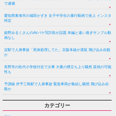
で逮捕
愛知県東海市の城田かずき 女子中学生の暴行動画で炎上 インスタ
特定
姫野みるくさんのAVパケ写詐欺が話題 本編と違い過ぎサンプル動
画なし
淀駅で人身事故「死体処理してた」京阪本線が遅延 飛び込み自殺
か
長野市の松代小学校付近で火事 大量の煙立ち上り騒然 延焼の可能
性も
予讃線 伊予三島駅で人身事故 緊急車両が集結し騒然 飛び込み自
殺か
カテゴリー