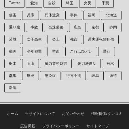
Twitter
愛知
自殺
埼玉
火災
千葉
傷害
兵庫
死体遺棄
事件
福岡
北海道
通り魔
事故
高速道路
広島
京都
静岡
茨城
女子高生
炎上
強盗
過失運転致死傷
動画
少年犯罪
窃盗
これはひどい
暴行
栃木
岡山
威力業務妨害
銃刀法違反
冠水
群馬
爆発
感染症
行方不明
岐阜
虐待
新潟
ホーム
当サイトについて
お問い合わせ
情報提供/タレコミ
広告掲載
プライバシーポリシー
サイトマップ