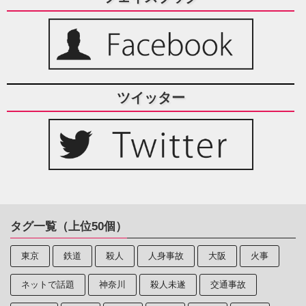
ツイッター
タグ一覧（上位50個）
東京
鉄道
殺人
人身事故
大阪
火事
ネットで話題
神奈川
殺人未遂
交通事故