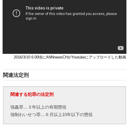
2016/3/10 6:00頃にANNnewsCHがYoutubeにアップロードした動画
関連法定刑
関連する犯罪の法定刑
強姦罪…３年以上の有期懲役
強制わいせつ罪…６月以上10年以下の懲役