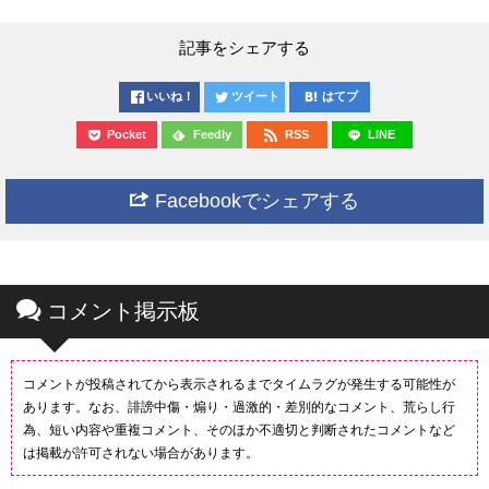
記事をシェアする
いいね！
ツイート
はてブ
Pocket
Feedly
RSS
LINE
Facebookでシェアする
コメント掲示板
コメントが投稿されてから表示されるまでタイムラグが発生する可能性が
あります。なお、誹謗中傷・煽り・過激的・差別的なコメント、荒らし行
為、短い内容や重複コメント、そのほか不適切と判断されたコメントなど
は掲載が許可されない場合があります。