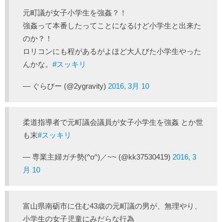
元町議が女子小学生を強姦？！
強姦って本番したってことになるけど小学生と出来た
のか？！
ロリコンにも程があるがよほど大人びた小学生やった
んかな。
#スッキリ
— ぐらびー (@2ygravity)
2016, 3月 10
柔道指導者で元町議会議員が女子小学生を強姦 とか世
も末
#スッキリ
— 専業主婦ガチ勢(^o^)／~~ (@kk37530419)
2016, 3
月 10
富山県南砺市に住む43歳の元町議の男が、無理やり、
小学生の女子児童にみだらな行為