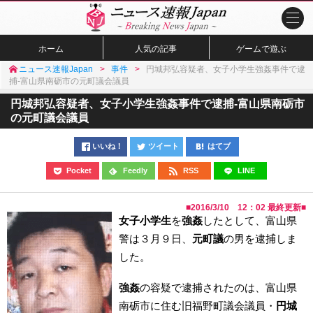
ホーム
人気の記事
ゲームで遊ぶ
ニュース速報Japan
事件
円城邦弘容疑者、女子小学生強姦事件で逮
捕-富山県南砺市の元町議会議員
円城邦弘容疑者、女子小学生強姦事件で逮捕-富山県南砺市
の元町議会議員
いいね！
ツイート
はてブ
Pocket
Feedly
RSS
LINE
■
2016/3/10 12：02
最終更新■
女子小学生
を
強姦
したとして、富山県
警は３月９日、
元町議
の男を逮捕しま
した。
強姦
の容疑で逮捕されたのは、富山県
南砺市に住む旧福野町議会議員・
円城