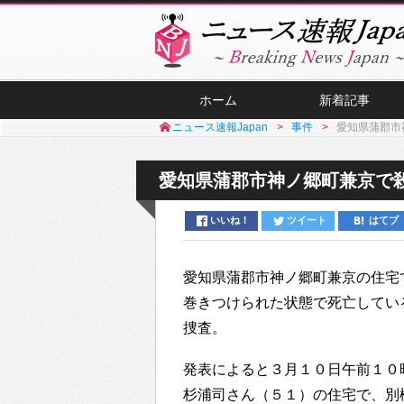
ホーム
新着記事
ニュース速報Japan
事件
愛知県蒲郡市
愛知県蒲郡市神ノ郷町兼京で
いいね！
ツイート
はてブ
愛知県蒲郡市神ノ郷町兼京の住宅
巻きつけられた状態で死亡してい
捜査。
発表によると３月１０日午前１０
杉浦司さん（５１）の住宅で、別