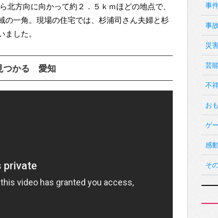
事
から北方向に向かって約２．５ｋｍほどの地点で、
域の一角。現場の住宅では、杉浦司さん夫婦と杉
事
いました。
災
芸
見つかる 愛知
不
お
ゲ
感
そ