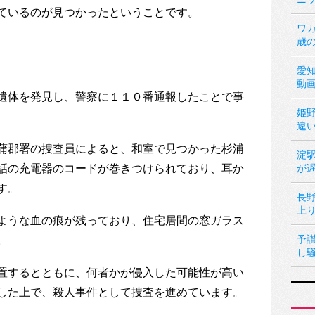
ているのが見つかったということです。
ワカ
歳
愛
動
遺体を発見し、警察に１１０番通報したことで事
姫
違
蒲郡署の捜査員によると、和室で見つかった杉浦
淀
話の充電器のコードが巻きつけられており、耳か
が
す。
長
上
ような血の痕が残っており、住宅居間の窓ガラス
予
。
し
置するとともに、何者かが侵入した可能性が高い
した上で、殺人事件として捜査を進めています。