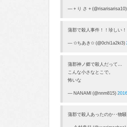
— + り さ + (@risarisarisa10
蒲郡で殺人事件！！珍しい！
— ✩ちあき✩ (@0chi1a2ki3)
蒲郡神ノ郷で殺人だって…
こんな小さなとこで。
怖いな
— NANAMI (@nnm815)
201
蒲郡で殺人あったのか‥物騒に