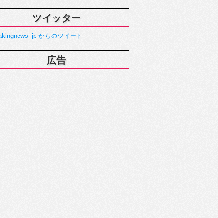
ツイッター
akingnews_jp からのツイート
広告