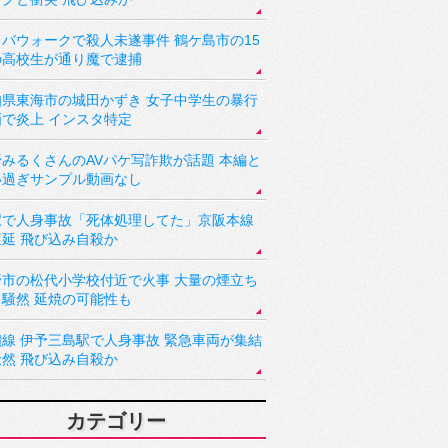
バウォークで殺人未遂事件 鶴ケ島市の15
の高校生が通り魔で逮捕
知県東海市の城田かずき 女子中学生の暴行
画で炎上 インスタ特定
野みるくさんのAVパケ写詐欺が話題 本編と
い過ぎサンプル動画なし
駅で人身事故「死体処理してた」京阪本線
遅延 飛び込み自殺か
野市の松代小学校付近で火事 大量の煙立ち
り騒然 延焼の可能性も
讃線 伊予三島駅で人身事故 緊急車両が集結
騒然 飛び込み自殺か
カテゴリー