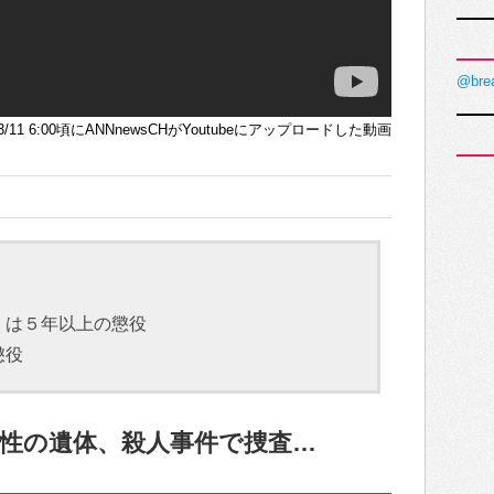
@bre
6/3/11 6:00頃にANNnewsCHがYoutubeにアップロードした動画
くは５年以上の懲役
懲役
性の遺体、殺人事件で捜査…