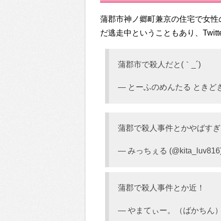
蒲郡市神ノ郷町兼京の住宅で女性
だ逃走中ということもあり、Twit
蒲郡市で殺人だと(｀_´)
— とーふのめんたる ときどきDQM
蒲郡で殺人事件とかやばすぎ
— みっちぇる (@kita_luv816
蒲郡で殺人事件とか近！
— やまてぃー。（ばかちん） (@