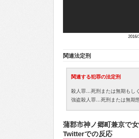
201
関連法定刑
関連する犯罪の法定刑
殺人罪…死刑または無期もし
強盗殺人罪…死刑または無期
蒲郡市神ノ郷町兼京で女
Twitterでの反応