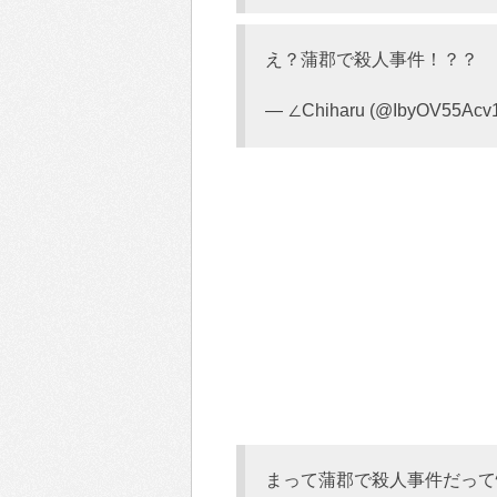
え？蒲郡で殺人事件！？？
— ∠Chiharu (@IbyOV55Acv1
まって蒲郡で殺人事件だって