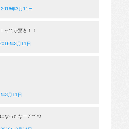
)
2016年3月11日
！ってか驚き！！
2016年3月11日
6年3月11日
なったなー꒰꒪꒫꒪⌯꒱