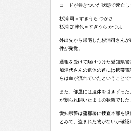
コードが巻きついた状態で死亡し
杉浦 司＝すぎうら つかさ
杉浦 加津代＝すぎうら かつよ
外出先から帰宅した杉浦司さんが
件が発覚。
通報を受けて駆けつけた愛知県警
加津代さんの遺体の首には携帯電
らは血が流れていたということで
また、部屋には遺体を引きずった
が割られ開いたままの状態でした
愛知県警は蒲郡署に捜査本部を設
とみて、盗まれた物がないか確認