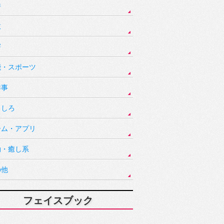
件
故
害
能・スポーツ
祥事
もしろ
ーム・アプリ
動・癒し系
の他
フェイスブック