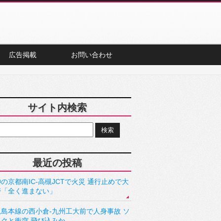
広告掲載
お問い合わせ
サイト内検索
最近の投稿
の京都南IC-高槻JCTで火災 通行止めで大
滞「全く進まない」
児島本線の西小倉-九州工大前で人身事故 ソ
ックと衝突 飛び込みか