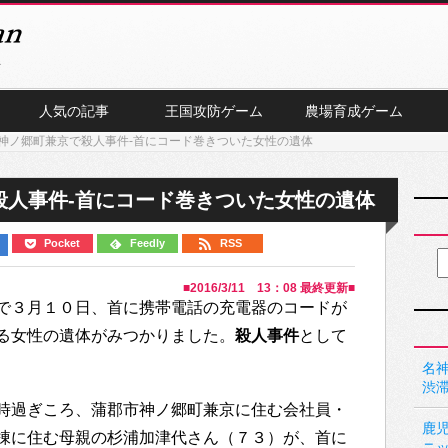
人気の記事
王国攻防ゲーム
農場育成ゲーム
神ノ郷町兼京で殺人事件-首にコード巻きついた女性の遺体
殺人事件-首にコード巻きついた女性の遺体
Pocket
Feedly
RSS
■
2016/3/11 13：08
最終更新■
で３月１０日、首に携帯電話の充電器のコードが
る女性の遺体がみつかりました。
殺人事件
として
名神
渋
時過ぎころ、蒲郡市神ノ郷町兼京に住む会社員・
鹿
棟に住む母親の杉浦加津代さん（７３）が、首に
ニ