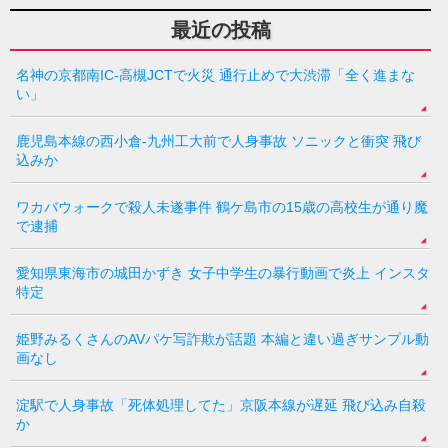
最近の投稿
名神の京都南IC-高槻JCTで火災 通行止めで大渋滞「全く進まな
い」
鹿児島本線の西小倉-九州工大前で人身事故 ソニックと衝突 飛び
込みか
ワカバウォークで殺人未遂事件 鶴ケ島市の15歳の高校生が通り魔
で逮捕
愛知県東海市の城田かずき 女子中学生の暴行動画で炎上 インスタ
特定
姫野みるくさんのAVパケ写詐欺が話題 本編と違い過ぎサンプル動
画なし
淀駅で人身事故「死体処理してた」京阪本線が遅延 飛び込み自殺
か