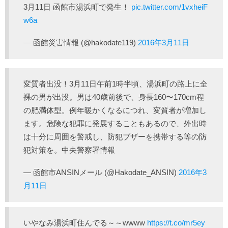
3月11日 函館市湯浜町で発生！
pic.twitter.com/1vxheiF
w6a
— 函館災害情報 (@hakodate119)
2016年3月11日
変質者出没！3月11日午前1時半頃、湯浜町の路上に全
裸の男が出没。男は40歳前後で、身長160〜170cm程
の肥満体型。例年暖かくなるにつれ、変質者が増加し
ます。危険な犯罪に発展することもあるので、外出時
は十分に周囲を警戒し、防犯ブザーを携帯する等の防
犯対策を。中央警察署情報
— 函館市ANSINメール (@Hakodate_ANSIN)
2016年3
月11日
いやなみ湯浜町住んでる～～wwww
https://t.co/mr5ey