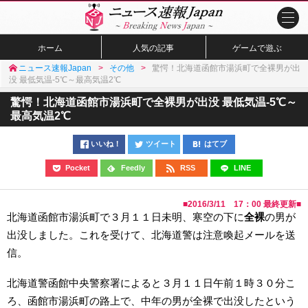
ホーム
人気の記事
ゲームで遊ぶ
ニュース速報Japan
その他
驚愕！北海道函館市湯浜町で全裸男が出
没 最低気温-5℃～最高気温2℃
驚愕！北海道函館市湯浜町で全裸男が出没 最低気温-5℃～
最高気温2℃
いいね！
ツイート
はてブ
Pocket
Feedly
RSS
LINE
■
2016/3/11 17：00
最終更新■
北海道函館市湯浜町で３月１１日未明、寒空の下に
全裸
の男が
出没しました。これを受けて、北海道警は注意喚起メールを送
信。
北海道警函館中央警察署によると３月１１日午前１時３０分こ
ろ、函館市湯浜町の路上で、中年の男が全裸で出没したという