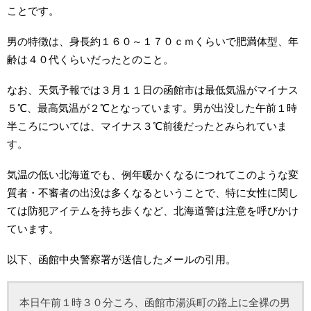
ことです。
男の特徴は、身長約１６０～１７０ｃｍくらいで肥満体型、年
齢は４０代くらいだったとのこと。
なお、天気予報では３月１１日の函館市は最低気温がマイナス
５℃、最高気温が２℃となっています。男が出没した午前１時
半ころについては、マイナス３℃前後だったとみられていま
す。
気温の低い北海道でも、例年暖かくなるにつれてこのような変
質者・不審者の出没は多くなるということで、特に女性に関し
ては防犯アイテムを持ち歩くなど、北海道警は注意を呼びかけ
ています。
以下、函館中央警察署が送信したメールの引用。
本日午前１時３０分ころ、函館市湯浜町の路上に全裸の男