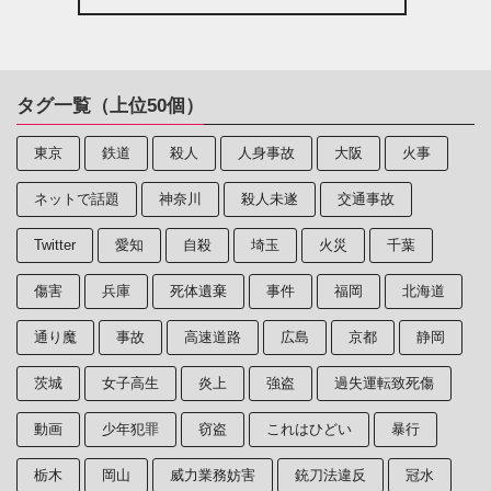
タグ一覧（上位50個）
東京
鉄道
殺人
人身事故
大阪
火事
ネットで話題
神奈川
殺人未遂
交通事故
Twitter
愛知
自殺
埼玉
火災
千葉
傷害
兵庫
死体遺棄
事件
福岡
北海道
通り魔
事故
高速道路
広島
京都
静岡
茨城
女子高生
炎上
強盗
過失運転致死傷
動画
少年犯罪
窃盗
これはひどい
暴行
栃木
岡山
威力業務妨害
銃刀法違反
冠水