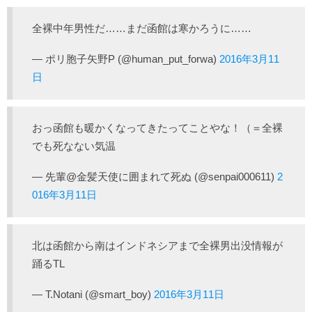
全裸中年男性だ……まだ函館は寒かろうに……
— ポリ胞子矢野P (@human_put_forwa)
2016年3月11
日
おっ函館も暖かくなってきたってことやな！（＝全裸
でも死なない気温
— 先輩@金髪天使に囲まれて死ぬ (@senpai000611)
2
016年3月11日
北は函館から南はインドネシアまで全裸男出没情報が
踊るTL
— T.Notani (@smart_boy)
2016年3月11日