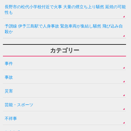
長野市の松代小学校付近で火事 大量の煙立ち上り騒然 延焼の可能
性も
予讃線 伊予三島駅で人身事故 緊急車両が集結し騒然 飛び込み自
殺か
カテゴリー
事件
事故
災害
芸能・スポーツ
不祥事